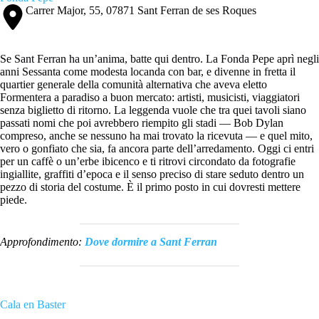
Carrer Major, 55, 07871 Sant Ferran de ses Roques
Se Sant Ferran ha un’anima, batte qui dentro. La Fonda Pepe aprì negli
anni Sessanta come modesta locanda con bar, e divenne in fretta il
quartier generale della comunità alternativa che aveva eletto
Formentera a paradiso a buon mercato: artisti, musicisti, viaggiatori
senza biglietto di ritorno. La leggenda vuole che tra quei tavoli siano
passati nomi che poi avrebbero riempito gli stadi — Bob Dylan
compreso, anche se nessuno ha mai trovato la ricevuta — e quel mito,
vero o gonfiato che sia, fa ancora parte dell’arredamento. Oggi ci entri
per un caffè o un’erbe ibicenco e ti ritrovi circondato da fotografie
ingiallite, graffiti d’epoca e il senso preciso di stare seduto dentro un
pezzo di storia del costume. È il primo posto in cui dovresti mettere
piede.
Approfondimento:
Dove dormire a Sant Ferran
Cala en Baster