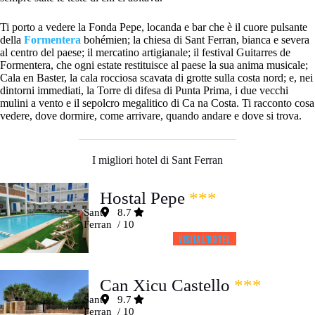
Ti porto a vedere la Fonda Pepe, locanda e bar che è il cuore pulsante
della
Formentera
bohémien; la chiesa di Sant Ferran, bianca e severa
al centro del paese; il mercatino artigianale; il festival Guitarres de
Formentera, che ogni estate restituisce al paese la sua anima musicale;
Cala en Baster, la cala rocciosa scavata di grotte sulla costa nord; e, nei
dintorni immediati, la Torre di difesa di Punta Prima, i due vecchi
mulini a vento e il sepolcro megalitico di Ca na Costa. Ti racconto cosa
vedere, dove dormire, come arrivare, quando andare e dove si trova.
I migliori hotel di Sant Ferran
Hostal Pepe
***
Sant
8.7
Ferran
/ 10
Visita l’HOTEL
Can Xicu Castello
***
Sant
9.7
Ferran
/ 10