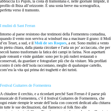
abbraccia Es Pujols, la costa di tramontana e, nelle giornate limpide, il
profilo di Ibiza all’orizzonte. È una sosta breve ma scenografica,
perfetta verso il tramonto.
I mulini di Sant Ferran
Intorno al paese resistono due testimoni della Formentera contadina,
quando il vento non serviva ai windsurf ma a macinare il grano: il Molí
d’en Teuet, a sud, e il
Molí de ses Roques
, a est. Sono mulini a vento
in pietra chiara, dalla pianta circolare e l’aria un po’ acciaccata, che per
secoli hanno trasformato la fatica dei campi in farina. Non aspettarti
pale roteanti e visite guidate: sono per lo più ruderi restaurati o
conservati, da guardare e fotografare più che da visitare. Ma profilati
contro il cielo dell’isola raccontano, meglio di qualunque cartello,
com’era la vita qui prima dei traghetti e dei turisti.
Festival Guitarres de Formentera
A chiudere il cerchio, e a ricordarti perché Sant Ferran è il paese più
musicale di Formentera, c’è il festival Guitarres de Formentera, che
ogni estate riempie le serate dell’isola con concerti dedicati alla chitarra
in tutte le sue declinazioni, dal flamenco al folk fino alle