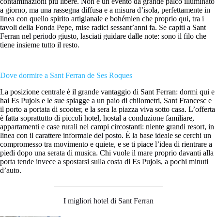
contaminazioni più libere. Non è un evento da grande palco illuminato
a giorno, ma una rassegna diffusa e a misura d’isola, perfettamente in
linea con quello spirito artigianale e bohémien che proprio qui, tra i
tavoli della Fonda Pepe, mise radici sessant’anni fa. Se capiti a Sant
Ferran nel periodo giusto, lasciati guidare dalle note: sono il filo che
tiene insieme tutto il resto.
Dove dormire a Sant Ferran de Ses Roques
La posizione centrale è il grande vantaggio di Sant Ferran: dormi qui e
hai Es Pujols e le sue spiagge a un paio di chilometri, Sant Francesc e
il porto a portata di scooter, e la sera la piazza viva sotto casa. L’offerta
è fatta soprattutto di piccoli hotel, hostal a conduzione familiare,
appartamenti e case rurali nei campi circostanti: niente grandi resort, in
linea con il carattere informale del posto. È la base ideale se cerchi un
compromesso tra movimento e quiete, e se ti piace l’idea di rientrare a
piedi dopo una serata di musica. Chi vuole il mare proprio davanti alla
porta tende invece a spostarsi sulla costa di Es Pujols, a pochi minuti
d’auto.
I migliori hotel di Sant Ferran