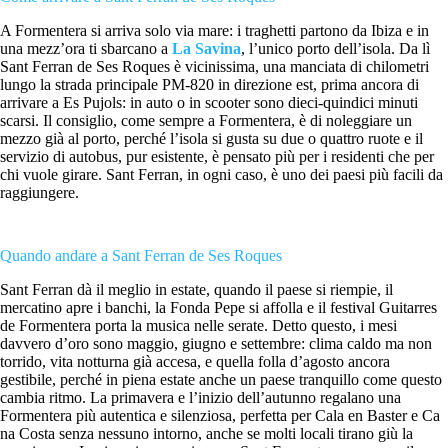
A Formentera si arriva solo via mare: i traghetti partono da Ibiza e in
una mezz’ora ti sbarcano a
La Savina
, l’unico porto dell’isola. Da lì
Sant Ferran de Ses Roques è vicinissima, una manciata di chilometri
lungo la strada principale PM-820 in direzione est, prima ancora di
arrivare a Es Pujols: in auto o in scooter sono dieci-quindici minuti
scarsi. Il consiglio, come sempre a Formentera, è di noleggiare un
mezzo già al porto, perché l’isola si gusta su due o quattro ruote e il
servizio di autobus, pur esistente, è pensato più per i residenti che per
chi vuole girare. Sant Ferran, in ogni caso, è uno dei paesi più facili da
raggiungere.
Quando andare a Sant Ferran de Ses Roques
Sant Ferran dà il meglio in estate, quando il paese si riempie, il
mercatino apre i banchi, la Fonda Pepe si affolla e il festival Guitarres
de Formentera porta la musica nelle serate. Detto questo, i mesi
davvero d’oro sono maggio, giugno e settembre: clima caldo ma non
torrido, vita notturna già accesa, e quella folla d’agosto ancora
gestibile, perché in piena estate anche un paese tranquillo come questo
cambia ritmo. La primavera e l’inizio dell’autunno regalano una
Formentera più autentica e silenziosa, perfetta per Cala en Baster e Ca
na Costa senza nessuno intorno, anche se molti locali tirano giù la