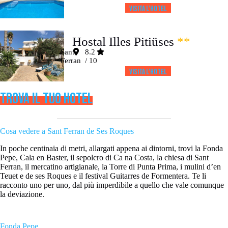
Visita l’HOTEL
Hostal Illes Pitiüses
**
Sant
8.2
Ferran
/ 10
Visita l’HOTEL
TROVA IL TUO HOTEL
Cosa vedere a Sant Ferran de Ses Roques
In poche centinaia di metri, allargati appena ai dintorni, trovi la Fonda
Pepe, Cala en Baster, il sepolcro di Ca na Costa, la chiesa di Sant
Ferran, il mercatino artigianale, la Torre di Punta Prima, i mulini d’en
Teuet e de ses Roques e il festival Guitarres de Formentera. Te li
racconto uno per uno, dal più imperdibile a quello che vale comunque
la deviazione.
Fonda Pepe