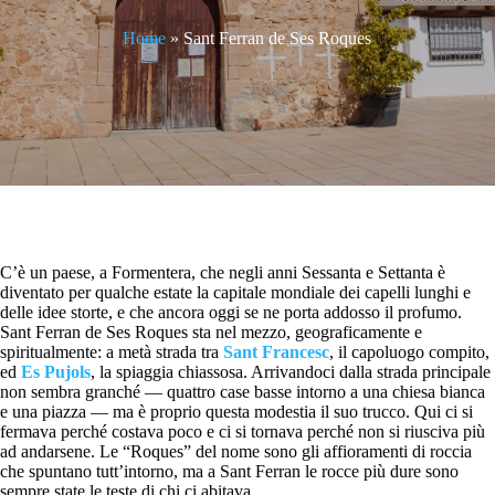
Home
»
Sant Ferran de Ses Roques
C’è un paese, a Formentera, che negli anni Sessanta e Settanta è
diventato per qualche estate la capitale mondiale dei capelli lunghi e
delle idee storte, e che ancora oggi se ne porta addosso il profumo.
Sant Ferran de Ses Roques sta nel mezzo, geograficamente e
spiritualmente: a metà strada tra
Sant Francesc
, il capoluogo compito,
ed
Es Pujols
, la spiaggia chiassosa. Arrivandoci dalla strada principale
non sembra granché — quattro case basse intorno a una chiesa bianca
e una piazza — ma è proprio questa modestia il suo trucco. Qui ci si
fermava perché costava poco e ci si tornava perché non si riusciva più
ad andarsene. Le “Roques” del nome sono gli affioramenti di roccia
che spuntano tutt’intorno, ma a Sant Ferran le rocce più dure sono
sempre state le teste di chi ci abitava.