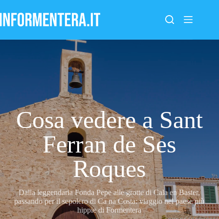
Salta
al
contenuto
Cosa vedere a Sant
Ferran de Ses
Roques
Dalla leggendaria Fonda Pepe alle grotte di Cala en Baster,
passando per il sepolcro di Ca na Costa: viaggio nel paese più
hippie di Formentera