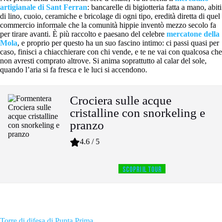
artigianale di Sant Ferran
: bancarelle di bigiotteria fatta a mano, abiti
di lino, cuoio, ceramiche e bricolage di ogni tipo, eredità diretta di quel
commercio informale che la comunità hippie inventò mezzo secolo fa
per tirare avanti. È più raccolto e paesano del celebre
mercatone della
Mola
, e proprio per questo ha un suo fascino intimo: ci passi quasi per
caso, finisci a chiacchierare con chi vende, e te ne vai con qualcosa che
non avresti comprato altrove. Si anima soprattutto al calar del sole,
quando l’aria si fa fresca e le luci si accendono.
Crociera sulle acque
cristalline con snorkeling e
pranzo
4.6 / 5
SCOPRI IL TOUR
Torre di difesa di Punta Prima