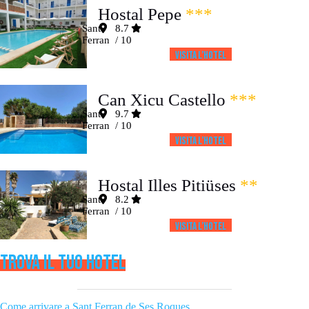
Hostal Pepe
***
Sant
8.7
Ferran
/ 10
Visita l’HOTEL
Can Xicu Castello
***
Sant
9.7
Ferran
/ 10
Visita l’HOTEL
Hostal Illes Pitiüses
**
Sant
8.2
Ferran
/ 10
Visita l’HOTEL
TROVA IL TUO HOTEL
Come arrivare a Sant Ferran de Ses Roques