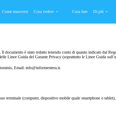
Come muoversi
Cosa vedere
Cosa fare
Di più
). Il documento è stato redatto tenendo conto di quanto indicato dal Re
elle Linee Guida del Garante Privacy (soprattutto le Linee Guida sull’u
l dominio, Email:
info@informentera.it
.
al suo terminale (computer, dispositivo mobile quale smartphone o tablet)