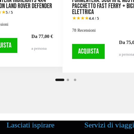
tera Highlights 4X4
Formentera: scopri il nost
on Land Rover Defender
pacchetto fast ferry + bic
elettrica
★★
5 / 5
★★★★
4.4 / 5
sioni
78 Recensioni
Da 77,00 €
Da 75,0
UISTA
a persona
ACQUISTA
a person
Lasciati ispirare
Servizi di viagg