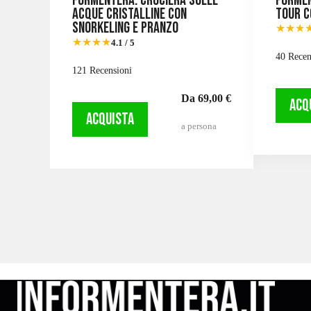
Formentera: Crociera sulle
Formen
acque cristalline con
Tour c
snorkeling e pranzo
★★★
★★★★
4.1 / 5
40 Recen
121 Recensioni
Da 69,00 €
ACQ
ACQUISTA
a persona