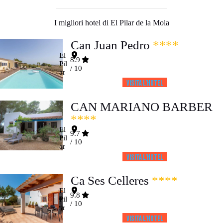
I migliori hotel di El Pilar de la Mola
Can Juan Pedro
****
El
8.9
Pil
/ 10
ar
Visita l’HOTEL
CAN MARIANO BARBER
****
El
9.7
Pil
/ 10
ar
Visita l’HOTEL
Ca Ses Celleres
****
El
9.8
Pil
/ 10
ar
Visita l’HOTEL