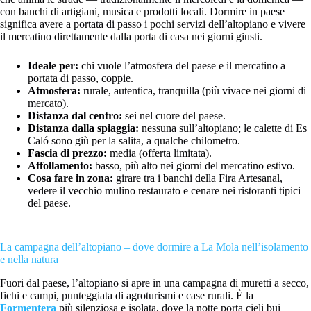
con banchi di artigiani, musica e prodotti locali. Dormire in paese
significa avere a portata di passo i pochi servizi dell’altopiano e vivere
il mercatino direttamente dalla porta di casa nei giorni giusti.
Ideale per:
chi vuole l’atmosfera del paese e il mercatino a
portata di passo, coppie.
Atmosfera:
rurale, autentica, tranquilla (più vivace nei giorni di
mercato).
Distanza dal centro:
sei nel cuore del paese.
Distanza dalla spiaggia:
nessuna sull’altopiano; le calette di Es
Caló sono giù per la salita, a qualche chilometro.
Fascia di prezzo:
media (offerta limitata).
Affollamento:
basso, più alto nei giorni del mercatino estivo.
Cosa fare in zona:
girare tra i banchi della Fira Artesanal,
vedere il vecchio mulino restaurato e cenare nei ristoranti tipici
del paese.
La campagna dell’altopiano – dove dormire a La Mola nell’isolamento
e nella natura
Fuori dal paese, l’altopiano si apre in una campagna di muretti a secco,
fichi e campi, punteggiata di agroturismi e case rurali. È la
Formentera
più silenziosa e isolata, dove la notte porta cieli bui