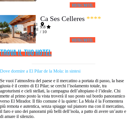
Visita l’HOTEL
Ca Ses Celleres
****
El
9.8
Pil
/ 10
ar
Visita l’HOTEL
TROVA IL TUO HOTEL
Dove dormire a El Pilar de la Mola: in sintesi
Se vuoi l’atmosfera del paese e il mercatino a portata di passo, la base
giusta è il centro di El Pilar; se cerchi l’isolamento totale, tra
agroturismi e cieli stellati, la campagna dell’altopiano è l’ideale. Chi
mette al primo posto la vista troverà il suo posto sul bordo panoramico
verso El Mirador. Il filo comune è la quiete: La Mola è la Formentera
più remota e autentica, senza spiagge sul pianoro ma con il mercatino,
il faro e uno dei panorami più belli dell’isola, a patto di avere un’auto e
di amare il silenzio.