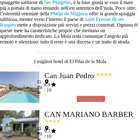
spiaggette sabbiose di
Ses Platgetes
, è la base giusta se vuoi il mare
più a portata di mano restando nell’est autentico dell’isola. Poco oltre,
l’estremità orientale della
Platja de Migjorn
offre la grande spiaggia
sabbiosa, mentre verso l’interno il paese di
Sant Ferran de ses
Roques
mette a disposizione più servizi e prezzi contenuti. Ognuna di
queste mete ha caratteristiche proprie che meritano un
approfondimento dedicato. La Mola resta comunque l’angolo più
remoto e silenzioso: tutto il resto è una discesa e un tratto di strada.
I migliori hotel di El Pilar de la Mola
Can Juan Pedro
****
El
8.9
Pil
/ 10
ar
Visita l’HOTEL
CAN MARIANO BARBER
****
El
9.7
Pil
/ 10
ar