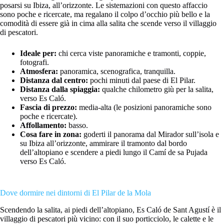
posarsi su Ibiza, all’orizzonte. Le sistemazioni con questo affaccio
sono poche e ricercate, ma regalano il colpo d’occhio più bello e la
comodità di essere già in cima alla salita che scende verso il villaggio
di pescatori.
Ideale per:
chi cerca viste panoramiche e tramonti, coppie,
fotografi.
Atmosfera:
panoramica, scenografica, tranquilla.
Distanza dal centro:
pochi minuti dal paese di El Pilar.
Distanza dalla spiaggia:
qualche chilometro giù per la salita,
verso Es Caló.
Fascia di prezzo:
media-alta (le posizioni panoramiche sono
poche e ricercate).
Affollamento:
basso.
Cosa fare in zona:
goderti il panorama dal Mirador sull’isola e
su Ibiza all’orizzonte, ammirare il tramonto dal bordo
dell’altopiano e scendere a piedi lungo il Camí de sa Pujada
verso Es Caló.
Dove dormire nei dintorni di El Pilar de la Mola
Scendendo la salita, ai piedi dell’altopiano, Es Caló de Sant Agustí è il
villaggio di pescatori più vicino: con il suo porticciolo, le calette e le