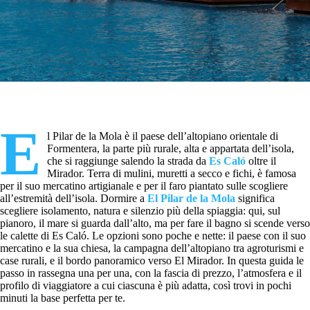
E
l Pilar de la Mola è il paese dell’altopiano orientale di
Formentera, la parte più rurale, alta e appartata dell’isola,
che si raggiunge salendo la strada da
Es Caló
oltre il
Mirador. Terra di mulini, muretti a secco e fichi, è famosa
per il suo mercatino artigianale e per il faro piantato sulle scogliere
all’estremità dell’isola. Dormire a
El Pilar de la Mola
significa
scegliere isolamento, natura e silenzio più della spiaggia: qui, sul
pianoro, il mare si guarda dall’alto, ma per fare il bagno si scende verso
le calette di Es Caló. Le opzioni sono poche e nette: il paese con il suo
mercatino e la sua chiesa, la campagna dell’altopiano tra agroturismi e
case rurali, e il bordo panoramico verso El Mirador. In questa guida le
passo in rassegna una per una, con la fascia di prezzo, l’atmosfera e il
profilo di viaggiatore a cui ciascuna è più adatta, così trovi in pochi
minuti la base perfetta per te.