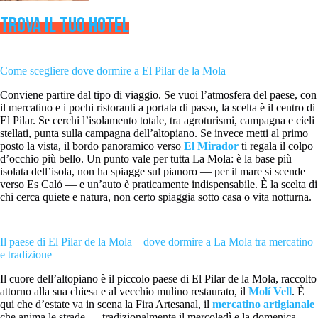
TROVA IL TUO HOTEL
Come scegliere dove dormire a El Pilar de la Mola
Conviene partire dal tipo di viaggio. Se vuoi l’atmosfera del paese, con
il mercatino e i pochi ristoranti a portata di passo, la scelta è il centro di
El Pilar. Se cerchi l’isolamento totale, tra agroturismi, campagna e cieli
stellati, punta sulla campagna dell’altopiano. Se invece metti al primo
posto la vista, il bordo panoramico verso
El Mirador
ti regala il colpo
d’occhio più bello. Un punto vale per tutta La Mola: è la base più
isolata dell’isola, non ha spiagge sul pianoro — per il mare si scende
verso Es Caló — e un’auto è praticamente indispensabile. È la scelta di
chi cerca quiete e natura, non certo spiaggia sotto casa o vita notturna.
Il paese di El Pilar de la Mola – dove dormire a La Mola tra mercatino
e tradizione
Il cuore dell’altopiano è il piccolo paese di El Pilar de la Mola, raccolto
attorno alla sua chiesa e al vecchio mulino restaurato, il
Molí Vell
. È
qui che d’estate va in scena la Fira Artesanal, il
mercatino artigianale
che anima le strade — tradizionalmente il mercoledì e la domenica —