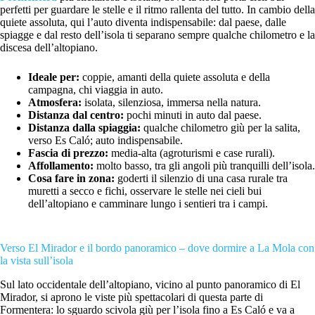
perfetti per guardare le stelle e il ritmo rallenta del tutto. In cambio della
quiete assoluta, qui l’auto diventa indispensabile: dal paese, dalle
spiagge e dal resto dell’isola ti separano sempre qualche chilometro e la
discesa dell’altopiano.
Ideale per:
coppie, amanti della quiete assoluta e della
campagna, chi viaggia in auto.
Atmosfera:
isolata, silenziosa, immersa nella natura.
Distanza dal centro:
pochi minuti in auto dal paese.
Distanza dalla spiaggia:
qualche chilometro giù per la salita,
verso Es Caló; auto indispensabile.
Fascia di prezzo:
media-alta (agroturismi e case rurali).
Affollamento:
molto basso, tra gli angoli più tranquilli dell’isola.
Cosa fare in zona:
goderti il silenzio di una casa rurale tra
muretti a secco e fichi, osservare le stelle nei cieli bui
dell’altopiano e camminare lungo i sentieri tra i campi.
Verso El Mirador e il bordo panoramico – dove dormire a La Mola con
la vista sull’isola
Sul lato occidentale dell’altopiano, vicino al punto panoramico di El
Mirador, si aprono le viste più spettacolari di questa parte di
Formentera: lo sguardo scivola giù per l’isola fino a Es Caló e va a