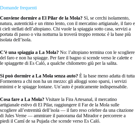
Domande frequenti
Conviene dormire a El Pilar de la Mola?
Sì, se cerchi isolamento,
natura, autenticità e un ritmo lento, con il mercatino artigianale, il faro e
i cieli stellati dell’altopiano. Chi vuole la spiaggia sotto casa, servizi a
portata di passo o vita notturna la troverà troppo remota: è la base più
isolata dell’isola.
C’è una spiaggia a La Mola?
No: l’altopiano termina con le scogliere
del faro e non ha spiagge. Per fare il bagno si scende verso le calette e
le spiaggette di Es Caló, a qualche chilometro giù per la salita.
Si può dormire a La Mola senza auto?
È la base meno adatta di tutta
Formentera a chi non ha un mezzo: gli alloggi sono sparsi, i servizi
minimi e le spiagge lontane. Un’auto è praticamente indispensabile.
Cosa fare a La Mola?
Visitare la Fira Artesanal, il mercatino
artigianale estivo di El Pilar, raggiungere il Far de la Mola sulle
scogliere all’estremità dell’isola — il faro reso celebre da una citazione
di Jules Verne — ammirare il panorama dal Mirador e percorrere a
piedi il Camí de sa Pujada che scende verso Es Caló.