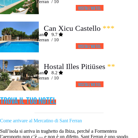
Ferran
/ 10
Visita l’HOTEL
Can Xicu Castello
***
Sant
9.7
Ferran
/ 10
Visita l’HOTEL
Hostal Illes Pitiüses
**
Sant
8.2
Ferran
/ 10
Visita l’HOTEL
TROVA IL TUO HOTEL
Come arrivare al Mercatino di Sant Ferran
Sull’isola si arriva in traghetto da Ibiza, perché a Formentera
l’aeroporto non c’è — e non è un difetto. Sant Ferran è uno snodo