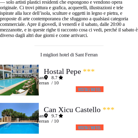
— solo artisti plastici residenti che espongono e vendono opera
originale. Ci trovi pittura e grafica, acquerelli, illustrazioni e tele
ispirate alla luce dell’isola, sculture e oggetti in legno e pietra, e
proposte di arte contemporanea che sfuggono a qualsiasi categoria
commerciale. Apre il giovedì, il venerdì e il sabato, dalle 20:00 a
mezzanotte, e in queste righe ti racconto cosa ci vedi, perché il sabato è
diverso dagli altri due giorni e come arrivarci.
I migliori hotel di Sant Ferran
Hostal Pepe
***
Sant
8.7
Ferran
/ 10
Visita l’HOTEL
Can Xicu Castello
***
Sant
9.7
Ferran
/ 10
Visita l’HOTEL