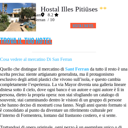
Hostal Illes Pitiüses
**
Sant
8.2
Ferran
/ 10
Visita l’HOTEL
TROVA IL TUO HOTEL
Cosa vedere al mercatino Di San Ferran
Quello che distingue il mercatino di
Sant Ferran
da tutto il resto è una
scelta precisa: niente artigianato generalista, ma il protagonismo
esclusivo degli artisti plastici che vivono sull’isola, e questo cambia
completamente l’esperienza. La via Mayor diventa una galleria lineare
distesa sotto il cielo, dove ogni banco è un autore e ogni autore è lì in
persona, dietro la propria opera: non stai sfogliando un catalogo di
souvenir, stai camminando dentro le visioni di un gruppo di persone
che hanno deciso di mostrarti cosa fanno. Negli anni questo formato si
è consolidato al punto da diventare un riferimento culturale per
l’interno di Formentera, lontano dal frastuono costiero, e si sente.
Trattandosi di opera originale, ogni pezzo è un esemplare unico o di