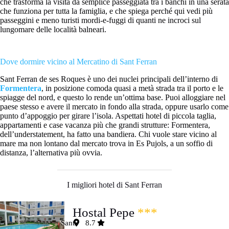
che trasforma la visita da semplice passeggiata tra i banchi in una serata
che funziona per tutta la famiglia, e che spiega perché qui vedi più
passeggini e meno turisti mordi-e-fuggi di quanti ne incroci sul
lungomare delle località balneari.
Dove dormire vicino al Mercatino di Sant Ferran
Sant Ferran de ses Roques è uno dei nuclei principali dell’interno di
Formentera
, in posizione comoda quasi a metà strada tra il porto e le
spiagge del nord, e questo lo rende un’ottima base. Puoi alloggiare nel
paese stesso e avere il mercato in fondo alla strada, oppure usarlo come
punto d’appoggio per girare l’isola. Aspettati hotel di piccola taglia,
appartamenti e case vacanza più che grandi strutture: Formentera,
dell’understatement, ha fatto una bandiera. Chi vuole stare vicino al
mare ma non lontano dal mercato trova in Es Pujols, a un soffio di
distanza, l’alternativa più ovvia.
I migliori hotel di Sant Ferran
Hostal Pepe
***
Sant
8.7