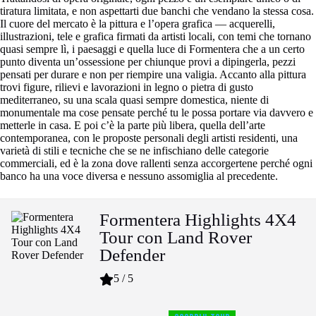
tiratura limitata, e non aspettarti due banchi che vendano la stessa cosa.
Il cuore del mercato è la pittura e l’opera grafica — acquerelli,
illustrazioni, tele e grafica firmati da artisti locali, con temi che tornano
quasi sempre lì, i paesaggi e quella luce di Formentera che a un certo
punto diventa un’ossessione per chiunque provi a dipingerla, pezzi
pensati per durare e non per riempire una valigia. Accanto alla pittura
trovi figure, rilievi e lavorazioni in legno o pietra di gusto
mediterraneo, su una scala quasi sempre domestica, niente di
monumentale ma cose pensate perché tu le possa portare via davvero e
metterle in casa. E poi c’è la parte più libera, quella dell’arte
contemporanea, con le proposte personali degli artisti residenti, una
varietà di stili e tecniche che se ne infischiano delle categorie
commerciali, ed è la zona dove rallenti senza accorgertene perché ogni
banco ha una voce diversa e nessuno assomiglia al precedente.
Formentera Highlights 4X4
Tour con Land Rover
Defender
5 / 5