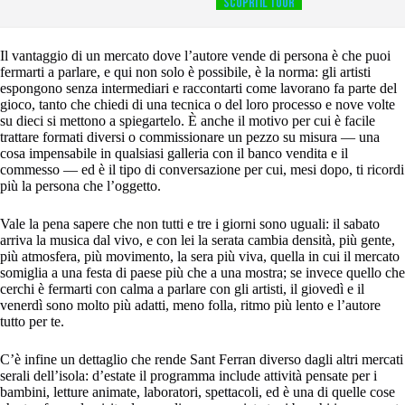
SCOPRI IL TOUR
Il vantaggio di un mercato dove l’autore vende di persona è che puoi
fermarti a parlare, e qui non solo è possibile, è la norma: gli artisti
espongono senza intermediari e raccontarti come lavorano fa parte del
gioco, tanto che chiedi di una tecnica o del loro processo e nove volte
su dieci si mettono a spiegartelo. È anche il motivo per cui è facile
trattare formati diversi o commissionare un pezzo su misura — una
cosa impensabile in qualsiasi galleria con il banco vendita e il
commesso — ed è il tipo di conversazione per cui, mesi dopo, ti ricordi
più la persona che l’oggetto.
Vale la pena sapere che non tutti e tre i giorni sono uguali: il sabato
arriva la musica dal vivo, e con lei la serata cambia densità, più gente,
più atmosfera, più movimento, la sera più viva, quella in cui il mercato
somiglia a una festa di paese più che a una mostra; se invece quello che
cerchi è fermarti con calma a parlare con gli artisti, il giovedì e il
venerdì sono molto più adatti, meno folla, ritmo più lento e l’autore
tutto per te.
C’è infine un dettaglio che rende Sant Ferran diverso dagli altri mercati
serali dell’isola: d’estate il programma include attività pensate per i
bambini, letture animate, laboratori, spettacoli, ed è una di quelle cose