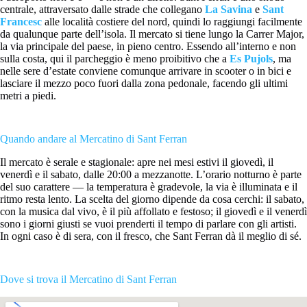
centrale, attraversato dalle strade che collegano
La Savina
e
Sant
Francesc
alle località costiere del nord, quindi lo raggiungi facilmente
da qualunque parte dell’isola. Il mercato si tiene lungo la Carrer Major,
la via principale del paese, in pieno centro. Essendo all’interno e non
sulla costa, qui il parcheggio è meno proibitivo che a
Es Pujols
, ma
nelle sere d’estate conviene comunque arrivare in scooter o in bici e
lasciare il mezzo poco fuori dalla zona pedonale, facendo gli ultimi
metri a piedi.
Quando andare al Mercatino di Sant Ferran
Il mercato è serale e stagionale: apre nei mesi estivi il giovedì, il
venerdì e il sabato, dalle 20:00 a mezzanotte. L’orario notturno è parte
del suo carattere — la temperatura è gradevole, la via è illuminata e il
ritmo resta lento. La scelta del giorno dipende da cosa cerchi: il sabato,
con la musica dal vivo, è il più affollato e festoso; il giovedì e il venerdì
sono i giorni giusti se vuoi prenderti il tempo di parlare con gli artisti.
In ogni caso è di sera, con il fresco, che Sant Ferran dà il meglio di sé.
Dove si trova il Mercatino di Sant Ferran