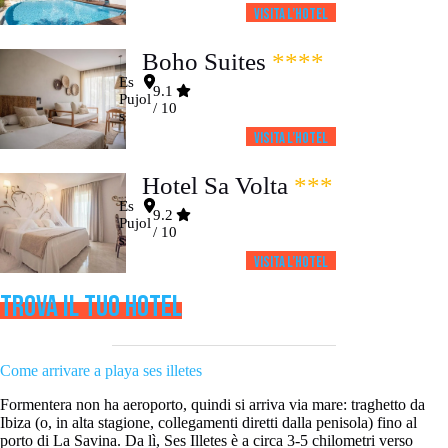
Visita l’HOTEL
Boho Suites
****
Es
9.1
Pujol
/ 10
s
Visita l’HOTEL
Hotel Sa Volta
***
Es
9.2
Pujol
/ 10
s
Visita l’HOTEL
TROVA IL TUO HOTEL
Come arrivare a playa ses illetes
Formentera non ha aeroporto, quindi si arriva via mare: traghetto da
Ibiza (o, in alta stagione, collegamenti diretti dalla penisola) fino al
porto di La Savina. Da lì, Ses Illetes è a circa 3-5 chilometri verso