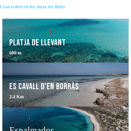
Cosa vedere vicino playa ses illetes
Platja de Llevant
600 m
Es Cavall d’En Borràs
2.4 Km
Espalmador