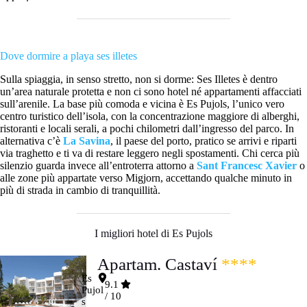
Dove dormire a playa ses illetes
Sulla spiaggia, in senso stretto, non si dorme: Ses Illetes è dentro
un’area naturale protetta e non ci sono hotel né appartamenti affacciati
sull’arenile. La base più comoda e vicina è Es Pujols, l’unico vero
centro turistico dell’isola, con la concentrazione maggiore di alberghi,
ristoranti e locali serali, a pochi chilometri dall’ingresso del parco. In
alternativa c’è
La Savina
, il paese del porto, pratico se arrivi e riparti
via traghetto e ti va di restare leggero negli spostamenti. Chi cerca più
silenzio guarda invece all’entroterra attorno a
Sant Francesc Xavier
o
alle zone più appartate verso Migjorn, accettando qualche minuto in
più di strada in cambio di tranquillità.
I migliori hotel di Es Pujols
Apartam. Castaví
****
Es
9.1
Pujol
/ 10
s