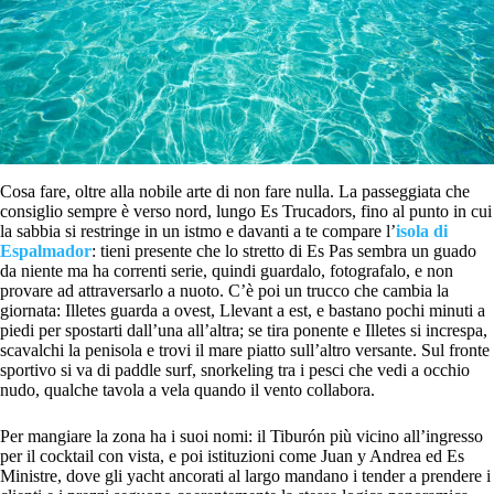
Cosa fare, oltre alla nobile arte di non fare nulla. La passeggiata che
consiglio sempre è verso nord, lungo Es Trucadors, fino al punto in cui
la sabbia si restringe in un istmo e davanti a te compare l’
isola di
Espalmador
: tieni presente che lo stretto di Es Pas sembra un guado
da niente ma ha correnti serie, quindi guardalo, fotografalo, e non
provare ad attraversarlo a nuoto. C’è poi un trucco che cambia la
giornata: Illetes guarda a ovest, Llevant a est, e bastano pochi minuti a
piedi per spostarti dall’una all’altra; se tira ponente e Illetes si increspa,
scavalchi la penisola e trovi il mare piatto sull’altro versante. Sul fronte
sportivo si va di paddle surf, snorkeling tra i pesci che vedi a occhio
nudo, qualche tavola a vela quando il vento collabora.
Per mangiare la zona ha i suoi nomi: il Tiburón più vicino all’ingresso
per il cocktail con vista, e poi istituzioni come Juan y Andrea ed Es
Ministre, dove gli yacht ancorati al largo mandano i tender a prendere i