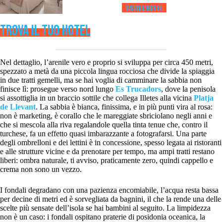
Visita l’HOTEL
TROVA IL TUO HOTEL
Nel dettaglio, l’arenile vero e proprio si sviluppa per circa 450 metri,
spezzato a metà da una piccola lingua rocciosa che divide la spiaggia
in due tratti gemelli, ma se hai voglia di camminare la sabbia non
finisce lì: prosegue verso nord lungo
Es Trucadors
, dove la penisola
si assottiglia in un braccio sottile che collega Illetes alla vicina
Platja
de Llevant
. La sabbia è bianca, finissima, e in più punti vira al rosa:
non è marketing, è corallo che le mareggiate sbriciolano negli anni e
che si mescola alla riva regalandole quella tinta tenue che, contro il
turchese, fa un effetto quasi imbarazzante a fotografarsi. Una parte
degli ombrelloni e dei lettini è in concessione, spesso legata ai ristoranti
e alle strutture vicine e da prenotare per tempo, ma ampi tratti restano
liberi: ombra naturale, ti avviso, praticamente zero, quindi cappello e
crema non sono un vezzo.
I fondali degradano con una pazienza encomiabile, l’acqua resta bassa
per decine di metri ed è sorvegliata da bagnini, il che la rende una delle
scelte più sensate dell’isola se hai bambini al seguito. La limpidezza
non è un caso: i fondali ospitano praterie di posidonia oceanica, la