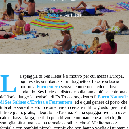
Home
»
Ses Illetes
L
a spiaggia di Ses Illetes è il motivo per cui mezza Europa,
ogni estate, si imbarca su un traghetto a Ibiza e si lascia
portare a
Formentera
senza nemmeno chiedersi dove stia
andando. Ses Illetes si distende sulla punta più settentrionale
dell’isola, lungo la penisola di Es Trucadors, dentro il
Parco Naturale
di Ses Salines d’Eivissa e Formentera
, ed è quel genere di posto che
ti fa abbassare il telefono e smettere di cercare il filtro giusto, perché il
filtro è già lì, gratis, integrato nell’acqua. È una spiaggia rivolta a ovest,
calma, bassa, larga, perfetta per chi vuole un mare che a metà luglio
somiglia più a una piscina termale caraibica che al Mediterraneo:
famiglie con bambini piccoli, coppie che non hanno voglia di nuotare a