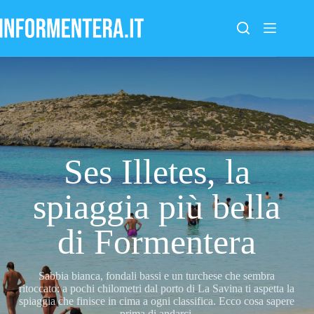
Salta
al
contenuto
Ses Illetes, la
spiaggia più bella
di Formentera
Sabbia bianca, fondali bassi e un turchese che sembra
ritoccato: a pochi chilometri dal porto di La Savina ti aspetta la
spiaggia che finisce in cima a ogni classifica. Ecco cosa sapere
prima di andarci.