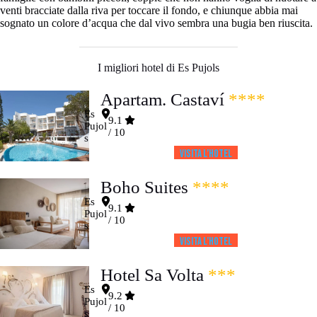
venti bracciate dalla riva per toccare il fondo, e chiunque abbia mai
sognato un colore d’acqua che dal vivo sembra una bugia ben riuscita.
I migliori hotel di Es Pujols
Apartam. Castaví
****
Es
9.1
Pujol
/ 10
s
Visita l’HOTEL
Boho Suites
****
Es
9.1
Pujol
/ 10
s
Visita l’HOTEL
Hotel Sa Volta
***
Es
9.2
Pujol
/ 10
s