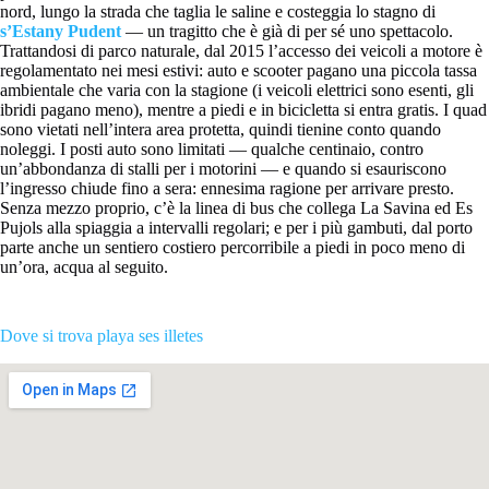
nord, lungo la strada che taglia le saline e costeggia lo stagno di
s’Estany Pudent
— un tragitto che è già di per sé uno spettacolo.
Trattandosi di parco naturale, dal 2015 l’accesso dei veicoli a motore è
regolamentato nei mesi estivi: auto e scooter pagano una piccola tassa
ambientale che varia con la stagione (i veicoli elettrici sono esenti, gli
ibridi pagano meno), mentre a piedi e in bicicletta si entra gratis. I quad
sono vietati nell’intera area protetta, quindi tienine conto quando
noleggi. I posti auto sono limitati — qualche centinaio, contro
un’abbondanza di stalli per i motorini — e quando si esauriscono
l’ingresso chiude fino a sera: ennesima ragione per arrivare presto.
Senza mezzo proprio, c’è la linea di bus che collega La Savina ed Es
Pujols alla spiaggia a intervalli regolari; e per i più gambuti, dal porto
parte anche un sentiero costiero percorribile a piedi in poco meno di
un’ora, acqua al seguito.
Dove si trova playa ses illetes