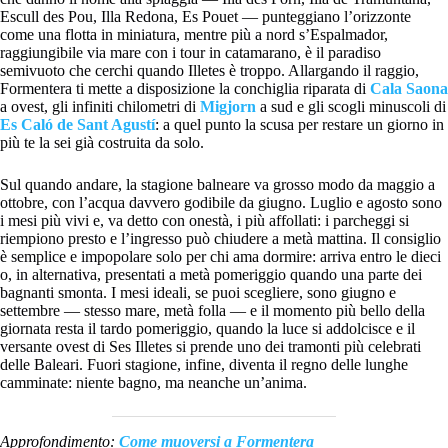
Escull des Pou, Illa Redona, Es Pouet — punteggiano l’orizzonte
come una flotta in miniatura, mentre più a nord s’Espalmador,
raggiungibile via mare con i tour in catamarano, è il paradiso
semivuoto che cerchi quando Illetes è troppo. Allargando il raggio,
Formentera ti mette a disposizione la conchiglia riparata di
Cala Saona
a ovest, gli infiniti chilometri di
Migjorn
a sud e gli scogli minuscoli di
Es Caló de Sant Agustí
: a quel punto la scusa per restare un giorno in
più te la sei già costruita da solo.
Sul quando andare, la stagione balneare va grosso modo da maggio a
ottobre, con l’acqua davvero godibile da giugno. Luglio e agosto sono
i mesi più vivi e, va detto con onestà, i più affollati: i parcheggi si
riempiono presto e l’ingresso può chiudere a metà mattina. Il consiglio
è semplice e impopolare solo per chi ama dormire: arriva entro le dieci
o, in alternativa, presentati a metà pomeriggio quando una parte dei
bagnanti smonta. I mesi ideali, se puoi scegliere, sono giugno e
settembre — stesso mare, metà folla — e il momento più bello della
giornata resta il tardo pomeriggio, quando la luce si addolcisce e il
versante ovest di Ses Illetes si prende uno dei tramonti più celebrati
delle Baleari. Fuori stagione, infine, diventa il regno delle lunghe
camminate: niente bagno, ma neanche un’anima.
Approfondimento:
Come muoversi a Formentera