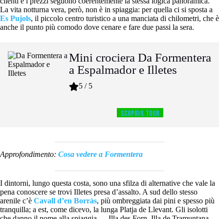
clienti e i prezzi seguono coerentemente la stessa logica panoramica.
La vita notturna vera, però, non è in spiaggia: per quella ci si sposta a
Es Pujols
, il piccolo centro turistico a una manciata di chilometri, che è
anche il punto più comodo dove cenare e fare due passi la sera.
Mini crociera Da Formentera
a Espalmador e Illetes
5 / 5
Scopri il tour
Approfondimento:
Cosa vedere a Formentera
I dintorni, lungo questa costa, sono una sfilza di alternative che vale la
pena conoscere se trovi Illetes presa d’assalto. A sud dello stesso
arenile c’è
Cavall d’en Borràs
, più ombreggiata dai pini e spesso più
tranquilla; a est, come dicevo, la lunga Platja de Llevant. Gli isolotti
che danno il nome alla spiaggia — Illa des Forn, Illa de Tramuntana,