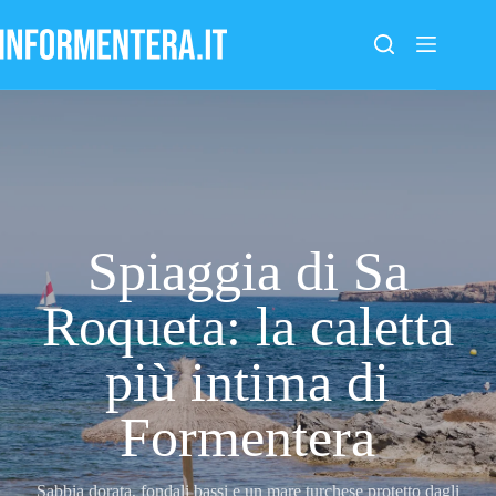
Salta
al
contenuto
Spiaggia di Sa
Roqueta: la caletta
più intima di
Formentera
Sabbia dorata, fondali bassi e un mare turchese protetto dagli