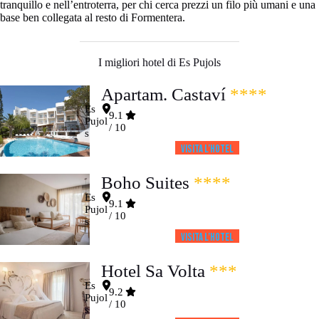
tranquillo e nell’entroterra, per chi cerca prezzi un filo più umani e una
base ben collegata al resto di Formentera.
I migliori hotel di Es Pujols
Apartam. Castaví
****
Es
9.1
Pujol
/ 10
s
Visita l’HOTEL
Boho Suites
****
Es
9.1
Pujol
/ 10
s
Visita l’HOTEL
Hotel Sa Volta
***
Es
9.2
Pujol
/ 10
s