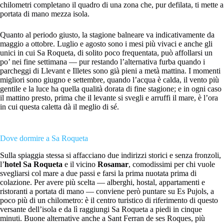
chilometri completano il quadro di una zona che, pur defilata, ti mette a
portata di mano mezza isola.
Quanto al periodo giusto, la stagione balneare va indicativamente da
maggio a ottobre. Luglio e agosto sono i mesi più vivaci e anche gli
unici in cui Sa Roqueta, di solito poco frequentata, può affollarsi un
po’ nei fine settimana — pur restando l’alternativa furba quando i
parcheggi di Llevant e Illetes sono già pieni a metà mattina. I momenti
migliori sono giugno e settembre, quando l’acqua è calda, il vento più
gentile e la luce ha quella qualità dorata di fine stagione; e in ogni caso
il mattino presto, prima che il levante si svegli e arruffi il mare, è l’ora
in cui questa caletta dà il meglio di sé.
Dove dormire a Sa Roqueta
Sulla spiaggia stessa si affacciano due indirizzi storici e senza fronzoli,
l’
hotel Sa Roqueta
e il vicino
Rosamar
, comodissimi per chi vuole
svegliarsi col mare a due passi e farsi la prima nuotata prima di
colazione. Per avere più scelta — alberghi, hostal, appartamenti e
ristoranti a portata di mano — conviene però puntare su Es Pujols, a
poco più di un chilometro: è il centro turistico di riferimento di questo
versante dell’isola e da lì raggiungi Sa Roqueta a piedi in cinque
minuti. Buone alternative anche a Sant Ferran de ses Roques, più