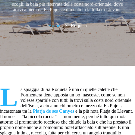
scogli: la baia più riservata della costa nord-orientale, dove
arrivi a piedi da Es Pujols e dimentichi la folla di Llevant.
Home
»
Sa Roqueta
L
a spiaggia di Sa Roqueta è una di quelle calette che
Formentera tiene apposta un po’ nascoste, come se non
volesse spartirle con tutti: la trovi sulla costa nord-orientale
dell’isola, a circa un chilometro e mezzo da Es Pujols,
incastonata tra la
Platja de ses Canyes
e la più nota Platja de Llevant.
Il nome — “la piccola roccia” — non mente, perché tutto qui ruota
attorno al promontorio roccioso che chiude la baia e che ha prestato il
proprio nome anche all’omonimo hotel affacciato sull’arenile. È una
spiaggia intima, raccolta, fatta per chi cerca un angolo tranquillo