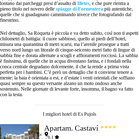
lontano dai parcheggi presi d’assalto di
Illetes
, e che pure rientra a
pieno titolo nel novero delle
spiagge di Formentera
più autentiche,
quelle che si guadagnano camminando invece che fotografando dal
finestrino.
Nel dettaglio, Sa Roqueta è piccola e va detto subito, così non ti aspetti
chilometri di battigia: il cuore sabbioso, quello ai piedi dell’hotel,
misura una quarantina di metri scarsi, ma l’arenile prosegue a tratti
verso nord lungo un litorale di cinque-seicento metri fatto di lingue di
sabbia fine e dorata alternate a scogli e affioramenti rocciosi. La sabbia
è finissima, di quelle che in acqua diventano farina, e i fondali nella
conca centrale degradano dolcemente, il che la rende a prima vista
perfetta per i bambini. C’è però un dettaglio che ti conviene tenere a
mente: la baia è orientata a est, e d’estate i venti orientali che soffiano
quasi sempre su questo versante alzano un moto ondoso anche
sostenuto. Nelle giornate di levante forte, insomma, il bagno va fatto
con la testa.
I migliori hotel di Es Pujols
Apartam. Castaví
****
Es
9.1