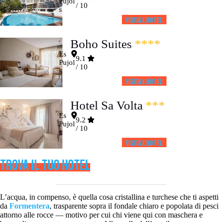
Pujol
/ 10
s
Visita l’HOTEL
Boho Suites
****
Es
9.1
Pujol
/ 10
s
Visita l’HOTEL
Hotel Sa Volta
***
Es
9.2
Pujol
/ 10
s
Visita l’HOTEL
TROVA IL TUO HOTEL
L’acqua, in compenso, è quella cosa cristallina e turchese che ti aspetti
da
Formentera
, trasparente sopra il fondale chiaro e popolata di pesci
attorno alle rocce — motivo per cui chi viene qui con maschera e