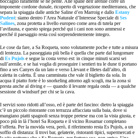
boccaglio raramente se ne pente. Alle spalle dell’arenile corre un
imponente cordone dunale, ricoperto di vegetazione mediterranea, che
separa la spiaggia dalle antiche Saline d’en Marroig e dallo
Estany
Pudent
: siamo dentro l’Area Naturale d’Interesse Speciale di
Ses
Salines
, zona protetta a livello europeo come area di tutela per
l’avifauna, e questo spiega perché qui i cani non sono ammessi e
perché il paesaggio resta così sorprendentemente integro.
Le cose da fare, a Sa Roqueta, sono volutamente poche e tutte a misura
di lentezza. La passeggiata più bella è quella che parte dal lungomare
di
Es Pujols
e segue la costa verso est: in cinque minuti scarsi sei
sull’arenile, e se hai voglia di proseguire i sentieri tra le dune ti portano
fino a ses Canyes da un lato e verso Llevant e Illetes dall’altro, di
caletta in caletta. È una camminata che vale il biglietto da sola. In
acqua il piatto forte è lo snorkeling attorno agli scogli, ma la zona si
presta anche al diving e — quando il levante regala onda — a qualche
sessione di windsurf per chi se la cava.
I servizi sono ridotti all’osso, ed è parte del fascino: dietro la spiaggia
c’è un piccolo ristorante con terrazza affacciata sulla baia, dove si
mangiano piatti spagnoli senza troppe pretese ma con la vista giusta, e
poco più in là l’hotel Sa Roqueta e il vicino Rosamar completano
l’offerta. Per la movida vera, però, il riferimento resta Es Pujols, a un
soffio di distanza: lì trovi bar, gelaterie, ristoranti tipici, supermercati e
la vita notturna che a Sa Roqueta, per fortuna sua, non arriva. Una