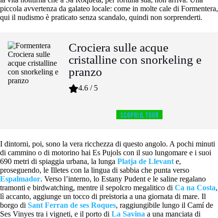
piccola avvertenza da galateo locale: come in molte cale di Formentera,
qui il nudismo è praticato senza scandalo, quindi non sorprenderti.
Crociera sulle acque
cristalline con snorkeling e
pranzo
4.6 / 5
SCOPRI IL TOUR
I dintorni, poi, sono la vera ricchezza di questo angolo. A pochi minuti
di cammino o di motorino hai Es Pujols con il suo lungomare e i suoi
690 metri di spiaggia urbana, la lunga
Platja de Llevant
e,
proseguendo, le Illetes con la lingua di sabbia che punta verso
Espalmador
. Verso l’interno, lo Estany Pudent e le saline regalano
tramonti e birdwatching, mentre il sepolcro megalitico di
Ca na Costa
,
lì accanto, aggiunge un tocco di preistoria a una giornata di mare. Il
borgo di
Sant Ferran de ses Roques
, raggiungibile lungo il Camí de
Ses Vinyes tra i vigneti, e il porto di
La Savina
a una manciata di