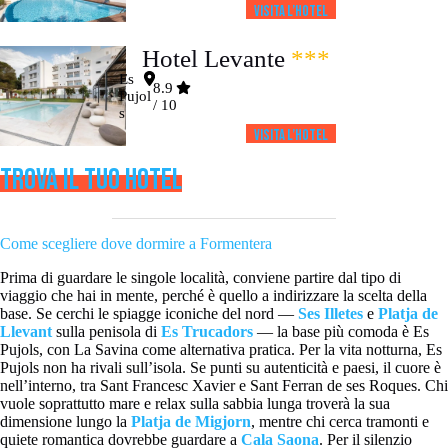
Visita l’HOTEL
Hotel Levante
***
Es
8.9
Pujol
/ 10
s
Visita l’HOTEL
TROVA IL TUO HOTEL
Come scegliere dove dormire a Formentera
Prima di guardare le singole località, conviene partire dal tipo di
viaggio che hai in mente, perché è quello a indirizzare la scelta della
base. Se cerchi le spiagge iconiche del nord —
Ses Illetes
e
Platja de
Llevant
sulla penisola di
Es Trucadors
— la base più comoda è Es
Pujols, con La Savina come alternativa pratica. Per la vita notturna, Es
Pujols non ha rivali sull’isola. Se punti su autenticità e paesi, il cuore è
nell’interno, tra Sant Francesc Xavier e Sant Ferran de ses Roques. Chi
vuole soprattutto mare e relax sulla sabbia lunga troverà la sua
dimensione lungo la
Platja de Migjorn
, mentre chi cerca tramonti e
quiete romantica dovrebbe guardare a
Cala Saona
. Per il silenzio