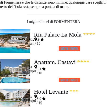
di Formentera è che le distanze sono minime: qualunque base scegli, il
resto dell’isola resta sempre a portata di mano.
I migliori hotel di FORMENTERA
Riu Palace La Mola
****
Mig
8.9
jorn
/ 10
Visita l’HOTEL
Apartam. Castaví
****
Es
9.1
Pujol
/ 10
s
Visita l’HOTEL
Hotel Levante
***
Es
8.9
Pujol
/ 10
s