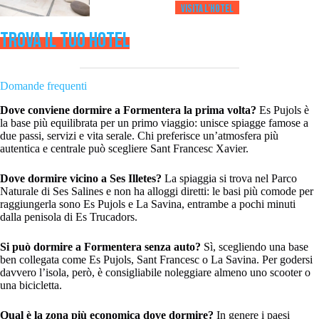
Visita l’HOTEL
TROVA IL TUO HOTEL
Domande frequenti
Dove conviene dormire a Formentera la prima volta?
Es Pujols è
la base più equilibrata per un primo viaggio: unisce spiagge famose a
due passi, servizi e vita serale. Chi preferisce un’atmosfera più
autentica e centrale può scegliere Sant Francesc Xavier.
Dove dormire vicino a Ses Illetes?
La spiaggia si trova nel Parco
Naturale di Ses Salines e non ha alloggi diretti: le basi più comode per
raggiungerla sono Es Pujols e La Savina, entrambe a pochi minuti
dalla penisola di Es Trucadors.
Si può dormire a Formentera senza auto?
Sì, scegliendo una base
ben collegata come Es Pujols, Sant Francesc o La Savina. Per godersi
davvero l’isola, però, è consigliabile noleggiare almeno uno scooter o
una bicicletta.
Qual è la zona più economica dove dormire?
In genere i paesi