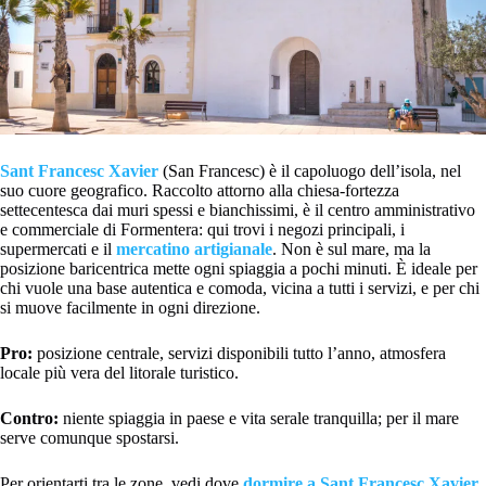
Sant Francesc Xavier
(San Francesc) è il capoluogo dell’isola, nel
suo cuore geografico. Raccolto attorno alla chiesa-fortezza
settecentesca dai muri spessi e bianchissimi, è il centro amministrativo
e commerciale di Formentera: qui trovi i negozi principali, i
supermercati e il
mercatino artigianale
. Non è sul mare, ma la
posizione baricentrica mette ogni spiaggia a pochi minuti. È ideale per
chi vuole una base autentica e comoda, vicina a tutti i servizi, e per chi
si muove facilmente in ogni direzione.
Pro:
posizione centrale, servizi disponibili tutto l’anno, atmosfera
locale più vera del litorale turistico.
Contro:
niente spiaggia in paese e vita serale tranquilla; per il mare
serve comunque spostarsi.
Per orientarti tra le zone, vedi dove
dormire a Sant Francesc Xavier
.