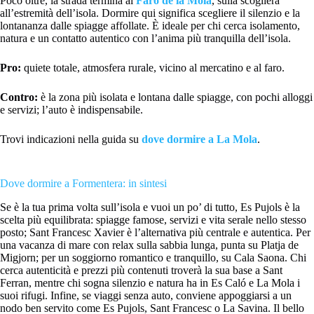
Poco oltre, la strada termina al
Faro de la Mola
, sulla scogliera
all’estremità dell’isola. Dormire qui significa scegliere il silenzio e la
lontananza dalle spiagge affollate. È ideale per chi cerca isolamento,
natura e un contatto autentico con l’anima più tranquilla dell’isola.
Pro:
quiete totale, atmosfera rurale, vicino al mercatino e al faro.
Contro:
è la zona più isolata e lontana dalle spiagge, con pochi alloggi
e servizi; l’auto è indispensabile.
Trovi indicazioni nella guida su
dove dormire a La Mola
.
Dove dormire a Formentera: in sintesi
Se è la tua prima volta sull’isola e vuoi un po’ di tutto, Es Pujols è la
scelta più equilibrata: spiagge famose, servizi e vita serale nello stesso
posto; Sant Francesc Xavier è l’alternativa più centrale e autentica. Per
una vacanza di mare con relax sulla sabbia lunga, punta su Platja de
Migjorn; per un soggiorno romantico e tranquillo, su Cala Saona. Chi
cerca autenticità e prezzi più contenuti troverà la sua base a Sant
Ferran, mentre chi sogna silenzio e natura ha in Es Caló e La Mola i
suoi rifugi. Infine, se viaggi senza auto, conviene appoggiarsi a un
nodo ben servito come Es Pujols, Sant Francesc o La Savina. Il bello