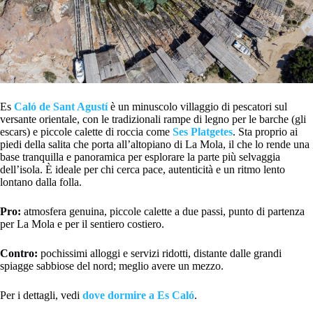
Es
Caló de Sant Agustí
è un minuscolo villaggio di pescatori sul
versante orientale, con le tradizionali rampe di legno per le barche (gli
escars) e piccole calette di roccia come
Ses Platgetes
. Sta proprio ai
piedi della salita che porta all’altopiano di La Mola, il che lo rende una
base tranquilla e panoramica per esplorare la parte più selvaggia
dell’isola. È ideale per chi cerca pace, autenticità e un ritmo lento
lontano dalla folla.
Pro:
atmosfera genuina, piccole calette a due passi, punto di partenza
per La Mola e per il sentiero costiero.
Contro:
pochissimi alloggi e servizi ridotti, distante dalle grandi
spiagge sabbiose del nord; meglio avere un mezzo.
Per i dettagli, vedi
dove dormire a Es Caló
.