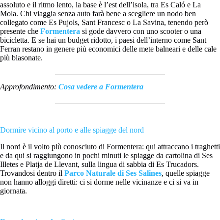
assoluto e il ritmo lento, la base è l’est dell’isola, tra Es Caló e La
Mola. Chi viaggia senza auto farà bene a scegliere un nodo ben
collegato come Es Pujols, Sant Francesc o La Savina, tenendo però
presente che
Formentera
si gode davvero con uno scooter o una
bicicletta. E se hai un budget ridotto, i paesi dell’interno come Sant
Ferran restano in genere più economici delle mete balneari e delle cale
più blasonate.
Approfondimento:
Cosa vedere a Formentera
Dormire vicino al porto e alle spiagge del nord
Il nord è il volto più conosciuto di Formentera: qui attraccano i traghetti
e da qui si raggiungono in pochi minuti le spiagge da cartolina di Ses
Illetes e Platja de Llevant, sulla lingua di sabbia di Es Trucadors.
Trovandosi dentro il
Parco Naturale di Ses Salines
, quelle spiagge
non hanno alloggi diretti: ci si dorme nelle vicinanze e ci si va in
giornata.