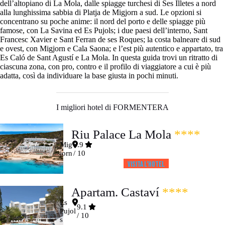
dell’altopiano di La Mola, dalle spiagge turchesi di Ses Illetes a nord
alla lunghissima sabbia di Platja de Migjorn a sud. Le opzioni si
concentrano su poche anime: il nord del porto e delle spiagge più
famose, con La Savina ed Es Pujols; i due paesi dell’interno, Sant
Francesc Xavier e Sant Ferran de ses Roques; la costa balneare di sud
e ovest, con Migjorn e Cala Saona; e l’est più autentico e appartato, tra
Es Caló de Sant Agustí e La Mola. In questa guida trovi un ritratto di
ciascuna zona, con pro, contro e il profilo di viaggiatore a cui è più
adatta, così da individuare la base giusta in pochi minuti.
I migliori hotel di FORMENTERA
Riu Palace La Mola
****
Mig
8.9
jorn
/ 10
Visita l’HOTEL
Apartam. Castaví
****
Es
9.1
Pujol
/ 10
s