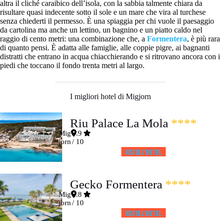
altra il cliché caraibico dell’isola, con la sabbia talmente chiara da
risultare quasi indecente sotto il sole e un mare che vira al turchese
senza chiederti il permesso. È una spiaggia per chi vuole il paesaggio
da cartolina ma anche un lettino, un bagnino e un piatto caldo nel
raggio di cento metri: una combinazione che, a
Formentera
, è più rara
di quanto pensi. È adatta alle famiglie, alle coppie pigre, ai bagnanti
distratti che entrano in acqua chiacchierando e si ritrovano ancora con i
piedi che toccano il fondo trenta metri al largo.
I migliori hotel di Migjorn
Riu Palace La Mola
****
Mig
8.9
jorn
/ 10
Visita l’HOTEL
Gecko Formentera
****
Mig
8.8
jorn
/ 10
Visita l’HOTEL