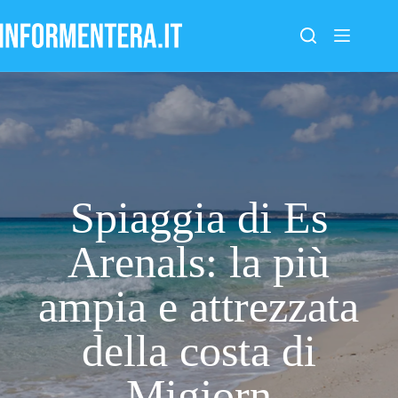
Salta
al
contenuto
Spiaggia di Es
Arenals: la più
ampia e attrezzata
della costa di
Migjorn