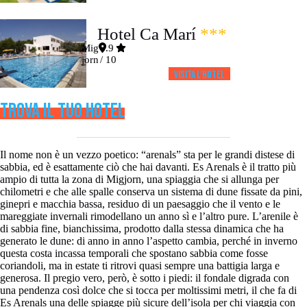
Hotel Ca Marí
***
Mig
8.9
jorn
/ 10
Visita l’HOTEL
TROVA IL TUO HOTEL
Il nome non è un vezzo poetico: “arenals” sta per le grandi distese di
sabbia, ed è esattamente ciò che hai davanti. Es Arenals è il tratto più
ampio di tutta la zona di Migjorn, una spiaggia che si allunga per
chilometri e che alle spalle conserva un sistema di dune fissate da pini,
ginepri e macchia bassa, residuo di un paesaggio che il vento e le
mareggiate invernali rimodellano un anno sì e l’altro pure. L’arenile è
di sabbia fine, bianchissima, prodotto dalla stessa dinamica che ha
generato le dune: di anno in anno l’aspetto cambia, perché in inverno
questa costa incassa temporali che spostano sabbia come fosse
coriandoli, ma in estate ti ritrovi quasi sempre una battigia larga e
generosa. Il pregio vero, però, è sotto i piedi: il fondale digrada con
una pendenza così dolce che si tocca per moltissimi metri, il che fa di
Es Arenals una delle spiagge più sicure dell’isola per chi viaggia con