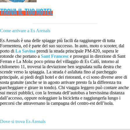
TROVA IL TUO HOTEL
Come arrivare a Es Arenals
Es Arenals è una delle spiagge più facili da raggiungere di tutta
Formentera, ed è parte del suo successo. In auto, moto o scooter, dal
porto di
La Savina
prendi la strada principale PM-820, supera le
rotonde che portano a
Sant Francesc
e prosegui in direzione di Sant
Ferran e La Mola: poco prima del villaggio di Es Caló, intorno al
chilometro 11, troverai la deviazione ben segnalata sulla destra che
scende verso la spiaggia. La strada è asfaltata fino al parcheggio
principale, ai piedi degli hotel e dei ristoranti, e ci sono diverse aree di
sosta gratuite (anche se in agosto arrivare presto fa la differenza tra
parcheggiare e girare in tondo). Chi viaggia leggero può contare anche
sui mezzi pubblici, con la fermata dell’autobus a brevissima distanza
dall’accesso, oppure noleggiare la bicicletta e raggiungerla lungo i
percorsi che attraversano la campagna del centro-est dell’isola.
Dove si trova Es Arenals