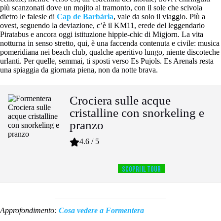
più scanzonati dove un mojito al tramonto, con il sole che scivola
dietro le falesie di
Cap de Barbària
, vale da solo il viaggio. Più a
ovest, seguendo la deviazione, c’è il KM11, erede del leggendario
Piratabus e ancora oggi istituzione hippie-chic di Migjorn. La vita
notturna in senso stretto, qui, è una faccenda contenuta e civile: musica
pomeridiana nei beach club, qualche aperitivo lungo, niente discoteche
urlanti. Per quelle, semmai, ti sposti verso Es Pujols. Es Arenals resta
una spiaggia da giornata piena, non da notte brava.
Crociera sulle acque
cristalline con snorkeling e
pranzo
4.6 / 5
SCOPRI IL TOUR
Approfondimento:
Cosa vedere a Formentera