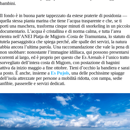
bambini.
Il fondo è in buona parte tappezzato da estese praterie di posidonia —
quella stessa pianta marina che tiene l’acqua trasparente e che, se ti
porti una maschera, trasforma cinque minuti di snorkeling in un piccolo
documentario. L’acqua è cristallina e di norma calma, e tutta l’area
rientra nell’ANEI Platja de Migjorn–Costa de Tramuntana, lo statuto di
tutela paesaggistica che spiega perché, alle spalle dei servizi, la natura
abbia ancora l’ultima parola. Una raccomandazione che vale la pena di
non snobbare: nonostante l’immagine idilliaca, qui possono presentarsi
correnti al largo, ed è proprio per questo che Es Arenals è l’unico tratto
sorvegliato dell’intera costa di Migjorn, con postazione di bagnini
attiva da inizio maggio a fine ottobre. Tieni d’occhio la bandiera e sarai
a posto. È anche, insieme a
Es Pujols
, una delle pochissime spiagge
dell’isola attrezzate per persone a mobilità ridotta, con rampa, sedie
anfibie, passerelle e servizi dedicati.