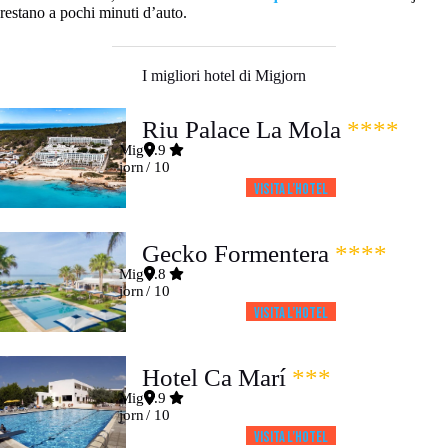
restano a pochi minuti d’auto.
I migliori hotel di Migjorn
Riu Palace La Mola
****
Mig
8.9
jorn
/ 10
Visita l’HOTEL
Gecko Formentera
****
Mig
8.8
jorn
/ 10
Visita l’HOTEL
Hotel Ca Marí
***
Mig
8.9
jorn
/ 10
Visita l’HOTEL