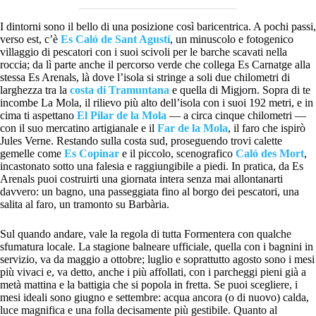
I dintorni sono il bello di una posizione così baricentrica. A pochi passi,
verso est, c’è
Es Caló de Sant Agustí
, un minuscolo e fotogenico
villaggio di pescatori con i suoi scivoli per le barche scavati nella
roccia; da lì parte anche il percorso verde che collega Es Carnatge alla
stessa Es Arenals, là dove l’isola si stringe a soli due chilometri di
larghezza tra la
costa di Tramuntana
e quella di Migjorn. Sopra di te
incombe La Mola, il rilievo più alto dell’isola con i suoi 192 metri, e in
cima ti aspettano
El Pilar de la Mola
— a circa cinque chilometri —
con il suo mercatino artigianale e il
Far de la Mola
, il faro che ispirò
Jules Verne. Restando sulla costa sud, proseguendo trovi calette
gemelle come
Es Copinar
e il piccolo, scenografico
Caló des Mort
,
incastonato sotto una falesia e raggiungibile a piedi. In pratica, da Es
Arenals puoi costruirti una giornata intera senza mai allontanarti
davvero: un bagno, una passeggiata fino al borgo dei pescatori, una
salita al faro, un tramonto su Barbària.
Sul quando andare, vale la regola di tutta Formentera con qualche
sfumatura locale. La stagione balneare ufficiale, quella con i bagnini in
servizio, va da maggio a ottobre; luglio e soprattutto agosto sono i mesi
più vivaci e, va detto, anche i più affollati, con i parcheggi pieni già a
metà mattina e la battigia che si popola in fretta. Se puoi scegliere, i
mesi ideali sono giugno e settembre: acqua ancora (o di nuovo) calda,
luce magnifica e una folla decisamente più gestibile. Quanto al