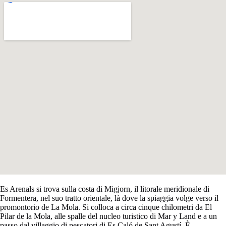
Es Arenals si trova sulla costa di Migjorn, il litorale meridionale di
Formentera, nel suo tratto orientale, là dove la spiaggia volge verso il
promontorio de La Mola. Si colloca a circa cinque chilometri da El
Pilar de la Mola, alle spalle del nucleo turistico di Mar y Land e a un
passo dal villaggio di pescatori di Es Caló de Sant Agustí. È