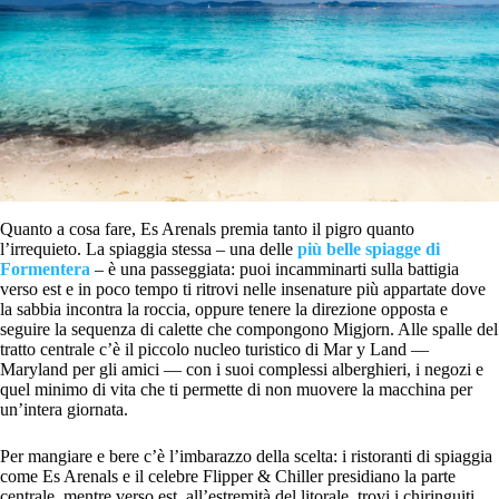
Quanto a cosa fare, Es Arenals premia tanto il pigro quanto
l’irrequieto. La spiaggia stessa – una delle
più belle spiagge di
Formentera
– è una passeggiata: puoi incamminarti sulla battigia
verso est e in poco tempo ti ritrovi nelle insenature più appartate dove
la sabbia incontra la roccia, oppure tenere la direzione opposta e
seguire la sequenza di calette che compongono Migjorn. Alle spalle del
tratto centrale c’è il piccolo nucleo turistico di Mar y Land —
Maryland per gli amici — con i suoi complessi alberghieri, i negozi e
quel minimo di vita che ti permette di non muovere la macchina per
un’intera giornata.
Per mangiare e bere c’è l’imbarazzo della scelta: i ristoranti di spiaggia
come Es Arenals e il celebre Flipper & Chiller presidiano la parte
centrale, mentre verso est, all’estremità del litorale, trovi i chiringuiti