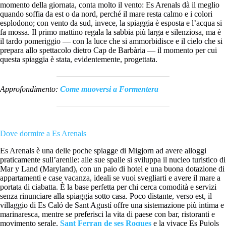
momento della giornata, conta molto il vento: Es Arenals dà il meglio
quando soffia da est o da nord, perché il mare resta calmo e i colori
esplodono; con vento da sud, invece, la spiaggia è esposta e l’acqua si
fa mossa. Il primo mattino regala la sabbia più larga e silenziosa, ma è
il tardo pomeriggio — con la luce che si ammorbidisce e il cielo che si
prepara allo spettacolo dietro Cap de Barbària — il momento per cui
questa spiaggia è stata, evidentemente, progettata.
Approfondimento:
Come muoversi a Formentera
Dove dormire a Es Arenals
Es Arenals è una delle poche spiagge di Migjorn ad avere alloggi
praticamente sull’arenile: alle sue spalle si sviluppa il nucleo turistico di
Mar y Land (Maryland), con un paio di hotel e una buona dotazione di
appartamenti e case vacanza, ideali se vuoi svegliarti e avere il mare a
portata di ciabatta. È la base perfetta per chi cerca comodità e servizi
senza rinunciare alla spiaggia sotto casa. Poco distante, verso est, il
villaggio di Es Caló de Sant Agustí offre una sistemazione più intima e
marinaresca, mentre se preferisci la vita di paese con bar, ristoranti e
movimento serale,
Sant Ferran de ses Roques
e la vivace Es Pujols