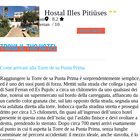
Hostal Illes Pitiüses
**
Sant
8.2
Ferran
/ 10
Visita l’HOTEL
TROVA IL TUO HOTEL
Come arrivare alla Torre de sa Punta Prima
Raggiungere la Torre de sa Punta Prima è sorprendentemente semplice,
ed è uno dei suoi punti di forza. Mettiti sulla strada che collega i paesi
di Sant Ferran ed Es Pujols: a circa un chilometro da uno qualsiasi dei
due, noterai un supermercato sul bordo della carreggiata, affiancato da
un cartello color granata che, sul lato opposto della strada, segnala una
via asfaltata diretta alla torre. Imbocca quella stradina stretta e prosegui
dritto per circa 1,5 chilometri, fin quasi all’ingresso dell’unico hotel
presente in questa zona dell’isola; qui l’asfalto finisce e devi svoltare a
destra, prendendo lo sterrato. Dopo circa 700 metri arrivi esattamente
al punto in cui ti aspetta la Torre de sa Punta Prima, senza lunghe
camminate né percorsi accidentati: il mezzo ideale, anche stavolta, è lo