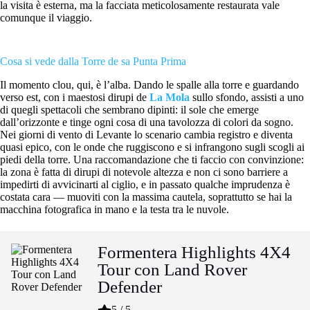
la visita è esterna, ma la facciata meticolosamente restaurata vale
comunque il viaggio.
Cosa si vede dalla Torre de sa Punta Prima
Il momento clou, qui, è l’alba. Dando le spalle alla torre e guardando
verso est, con i maestosi dirupi de
La Mola
sullo sfondo, assisti a uno
di quegli spettacoli che sembrano dipinti: il sole che emerge
dall’orizzonte e tinge ogni cosa di una tavolozza di colori da sogno.
Nei giorni di vento di Levante lo scenario cambia registro e diventa
quasi epico, con le onde che ruggiscono e si infrangono sugli scogli ai
piedi della torre. Una raccomandazione che ti faccio con convinzione:
la zona è fatta di dirupi di notevole altezza e non ci sono barriere a
impedirti di avvicinarti al ciglio, e in passato qualche imprudenza è
costata cara — muoviti con la massima cautela, soprattutto se hai la
macchina fotografica in mano e la testa tra le nuvole.
Formentera Highlights 4X4
Tour con Land Rover
Defender
5 / 5