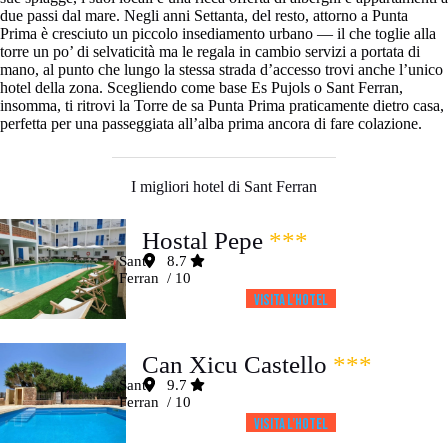
due passi dal mare. Negli anni Settanta, del resto, attorno a Punta
Prima è cresciuto un piccolo insediamento urbano — il che toglie alla
torre un po’ di selvaticità ma le regala in cambio servizi a portata di
mano, al punto che lungo la stessa strada d’accesso trovi anche l’unico
hotel della zona. Scegliendo come base Es Pujols o Sant Ferran,
insomma, ti ritrovi la Torre de sa Punta Prima praticamente dietro casa,
perfetta per una passeggiata all’alba prima ancora di fare colazione.
I migliori hotel di Sant Ferran
Hostal Pepe
***
Sant
8.7
Ferran
/ 10
Visita l’HOTEL
Can Xicu Castello
***
Sant
9.7
Ferran
/ 10
Visita l’HOTEL