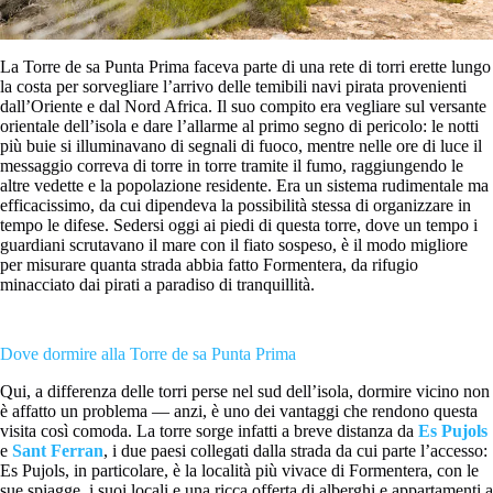
La Torre de sa Punta Prima faceva parte di una rete di torri erette lungo
la costa per sorvegliare l’arrivo delle temibili navi pirata provenienti
dall’Oriente e dal Nord Africa. Il suo compito era vegliare sul versante
orientale dell’isola e dare l’allarme al primo segno di pericolo: le notti
più buie si illuminavano di segnali di fuoco, mentre nelle ore di luce il
messaggio correva di torre in torre tramite il fumo, raggiungendo le
altre vedette e la popolazione residente. Era un sistema rudimentale ma
efficacissimo, da cui dipendeva la possibilità stessa di organizzare in
tempo le difese. Sedersi oggi ai piedi di questa torre, dove un tempo i
guardiani scrutavano il mare con il fiato sospeso, è il modo migliore
per misurare quanta strada abbia fatto Formentera, da rifugio
minacciato dai pirati a paradiso di tranquillità.
Dove dormire alla Torre de sa Punta Prima
Qui, a differenza delle torri perse nel sud dell’isola, dormire vicino non
è affatto un problema — anzi, è uno dei vantaggi che rendono questa
visita così comoda. La torre sorge infatti a breve distanza da
Es Pujols
e
Sant Ferran
, i due paesi collegati dalla strada da cui parte l’accesso:
Es Pujols, in particolare, è la località più vivace di Formentera, con le
sue spiagge, i suoi locali e una ricca offerta di alberghi e appartamenti a