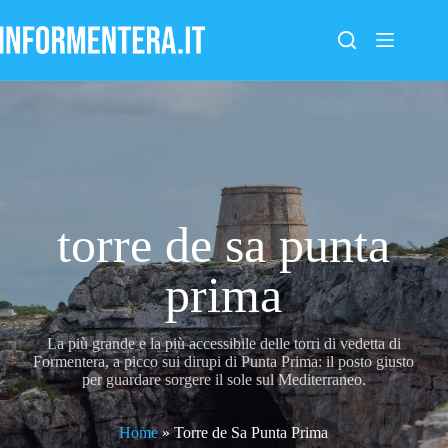
Salta
al
contenuto
torre de sa punta
prima
La più grande e la più accessibile delle torri di vedetta di
Formentera, a picco sui dirupi di Punta Prima: il posto giusto
per guardare sorgere il sole sul Mediterraneo.
Home
»
Torre de Sa Punta Prima