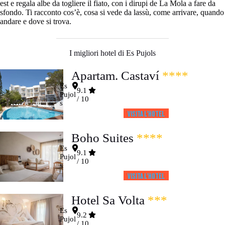
est e regala albe da togliere il fiato, con i dirupi de La Mola a fare da
sfondo. Ti racconto cos’è, cosa si vede da lassù, come arrivare, quando
andare e dove si trova.
I migliori hotel di Es Pujols
Apartam. Castaví
****
Es
9.1
Pujol
/ 10
s
Visita l’HOTEL
Boho Suites
****
Es
9.1
Pujol
/ 10
s
Visita l’HOTEL
Hotel Sa Volta
***
Es
9.2
Pujol
/ 10