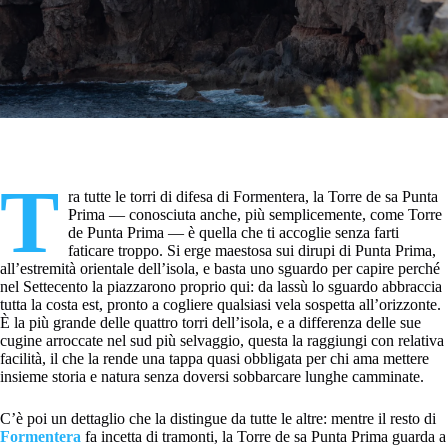
T
ra tutte le torri di difesa di Formentera, la Torre de sa Punta
Prima — conosciuta anche, più semplicemente, come Torre
de Punta Prima — è quella che ti accoglie senza farti
faticare troppo. Si erge maestosa sui dirupi di Punta Prima,
all’estremità orientale dell’isola, e basta uno sguardo per capire perché
nel Settecento la piazzarono proprio qui: da lassù lo sguardo abbraccia
tutta la costa est, pronto a cogliere qualsiasi vela sospetta all’orizzonte.
È la più grande delle quattro torri dell’isola, e a differenza delle sue
cugine arroccate nel sud più selvaggio, questa la raggiungi con relativa
facilità, il che la rende una tappa quasi obbligata per chi ama mettere
insieme storia e natura senza doversi sobbarcare lunghe camminate.
C’è poi un dettaglio che la distingue da tutte le altre: mentre il resto di
Formentera
fa incetta di tramonti, la Torre de sa Punta Prima guarda a