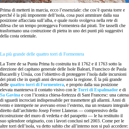
Prima di metterti in marcia, ecco l’essenziale: che cos’è questa torre e
perché è la più imponente dell’isola, cosa puoi ammirare dalla sua
posizione affacciata sull’alba, e quale ruolo svolgeva nella rete di
difesa che un tempo proteggeva Formentera dai pirati. Tre tasselli che
trasformano una costruzione di pietra in uno dei punti più suggestivi
della costa orientale.
La più grande delle quattro torri di Formentera
La Torre de sa Punta Prima fu costruita tra il 1762 e il 1763 sotto la
direzione del capitano generale delle Isole Baleari, Francisco de Paula
Bucarelli y Ursúa, con l’obiettivo di proteggere l’isola dalle incursioni
dei pirati che in quegli anni devastavano la regione. È la più grande
delle
quattro torri di Formentera
, e proprio dalla sua posizione
elevata manteneva il contatto visivo con le
Torri di Espalmador
e di
Sa Gavina
e con l’iconica chiesa-fortezza di Sant Francesc: una catena
di sguardi incrociati indispensabile per trasmettere gli allarmi. Anni di
vento e intemperie ne avevano eroso l’esterno, ma un restauro integrale
diretto dall’architetto Josep Ferrer Llaneras — comprensivo della
ricostruzione del muro di vedetta e del parapetto — le ha restituito il
suo splendore originario, con i lavori conclusi nel 2003. Come per le
altre torri dell’isola, va detto subito che all’interno non si può accedere: