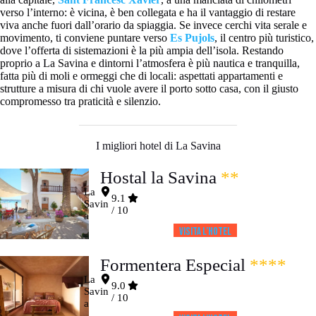
verso l’interno: è vicina, è ben collegata e ha il vantaggio di restare
viva anche fuori dall’orario da spiaggia. Se invece cerchi vita serale e
movimento, ti conviene puntare verso
Es Pujols
, il centro più turistico,
dove l’offerta di sistemazioni è la più ampia dell’isola. Restando
proprio a La Savina e dintorni l’atmosfera è più nautica e tranquilla,
fatta più di moli e ormeggi che di locali: aspettati appartamenti e
strutture a misura di chi vuole avere il porto sotto casa, con il giusto
compromesso tra praticità e silenzio.
I migliori hotel di La Savina
Hostal la Savina
**
La
9.1
Savin
/ 10
a
Visita l’HOTEL
Formentera Especial
****
La
9.0
Savin
/ 10
a