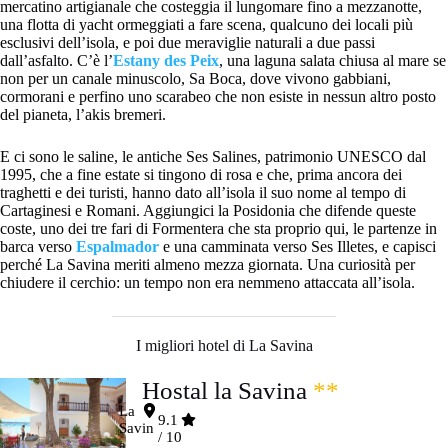
mercatino artigianale che costeggia il lungomare fino a mezzanotte,
una flotta di yacht ormeggiati a fare scena, qualcuno dei locali più
esclusivi dell’isola, e poi due meraviglie naturali a due passi
dall’asfalto. C’è l’
Estany des Peix
, una laguna salata chiusa al mare se
non per un canale minuscolo, Sa Boca, dove vivono gabbiani,
cormorani e perfino uno scarabeo che non esiste in nessun altro posto
del pianeta, l’akis bremeri.
E ci sono le saline, le antiche Ses Salines, patrimonio UNESCO dal
1995, che a fine estate si tingono di rosa e che, prima ancora dei
traghetti e dei turisti, hanno dato all’isola il suo nome al tempo di
Cartaginesi e Romani. Aggiungici la Posidonia che difende queste
coste, uno dei tre fari di Formentera che sta proprio qui, le partenze in
barca verso
Espalmador
e una camminata verso Ses Illetes, e capisci
perché La Savina meriti almeno mezza giornata. Una curiosità per
chiudere il cerchio: un tempo non era nemmeno attaccata all’isola.
I migliori hotel di La Savina
Hostal la Savina
**
La
9.1
Savin
/ 10
a