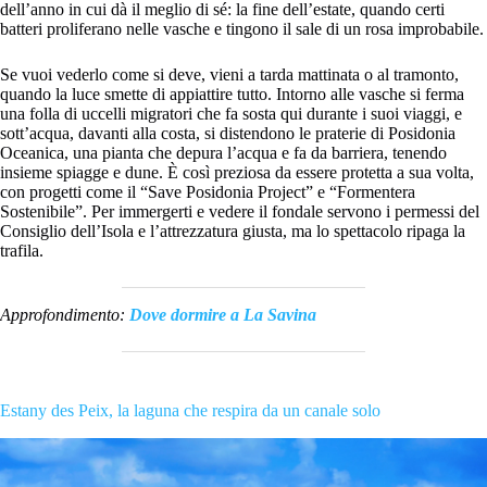
dell’anno in cui dà il meglio di sé: la fine dell’estate, quando certi
batteri proliferano nelle vasche e tingono il sale di un rosa improbabile.
Se vuoi vederlo come si deve, vieni a tarda mattinata o al tramonto,
quando la luce smette di appiattire tutto. Intorno alle vasche si ferma
una folla di uccelli migratori che fa sosta qui durante i suoi viaggi, e
sott’acqua, davanti alla costa, si distendono le praterie di Posidonia
Oceanica, una pianta che depura l’acqua e fa da barriera, tenendo
insieme spiagge e dune. È così preziosa da essere protetta a sua volta,
con progetti come il “Save Posidonia Project” e “Formentera
Sostenibile”. Per immergerti e vedere il fondale servono i permessi del
Consiglio dell’Isola e l’attrezzatura giusta, ma lo spettacolo ripaga la
trafila.
Approfondimento:
Dove dormire a La Savina
Estany des Peix, la laguna che respira da un canale solo