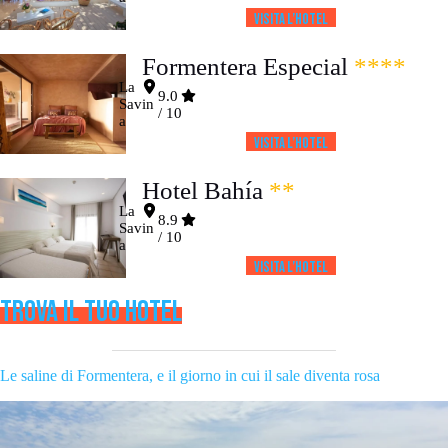
Visita l’HOTEL
Formentera Especial
****
La
9.0
Savin
/ 10
a
Visita l’HOTEL
Hotel Bahía
**
La
8.9
Savin
/ 10
a
Visita l’HOTEL
TROVA IL TUO HOTEL
Le saline di Formentera, e il giorno in cui il sale diventa rosa