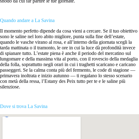
snodo da cui far partire le tue giornate.
Quando andare a La Savina
Il momento perfetto dipende da cosa vieni a cercare. Se il tuo obiettivo
sono le saline nel loro abito migliore, punta sulla fine dell’estate,
quando le vasche virano al rosa, e all’interno della giornata scegli la
tarda mattinata o il tramonto, le ore in cui la luce dà profondità invece
di spianare tutto. L’estate piena è anche il periodo del mercatino sul
lungomare e della massima vita al porto, con il rovescio della medaglia
della folla, soprattutto negli orari in cui i traghetti scaricano e caricano
passeggeri. Se la calma conta più del fermento, le code di stagione —
primavera inoltrata e inizio autunno — ti regalano lo stesso scenario
con metà della ressa, l’Estany des Peix tutto per te e le saline più
silenziose.
Dove si trova La Savina