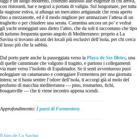
oggi è un luogo moderno, costruito addosso alle esigenze di chi arriva,
con ristoranti, bar e negozi a portata di valigia. Sul lungomare, per tutta
la stagione estiva, si allunga un mercatino artigianale che resta aperto
fino a mezzanotte, ed è il modo migliore per ammazzare l’attesa di un
traghetto o per chiudere una serata. Cammina ancora un po’ e vedrai
gli yacht ormeggiati uno dietro l’altro, che da soli ti raccontano che tipo
di turismo frequenta questo angolo di Mediterraneo: proprio a La
Savina si trovano alcuni dei locali più esclusivi dell’isola, per chi cerca
il lusso più che la sabbia.
Dal porto parte anche la passeggiata verso la
Playa de Ses Illetes
, una
di quelle camminate che valgono il tragitto, e partono i collegamenti
via mare verso l’isolotto di Espalmador. Se ti senti avventuroso puoi
noleggiare un catamarano e costeggiare Formentera per una giornata
intera; se ti basta sentire l’odore dell’isola, ti accorgi già al molo del
profumo di macchia mediterranea — pino, rosmarino, fichi,
bouganville — che ti viene incontro appena scendi.
Approfondimento:
I paesi di Formentera
Il faro de La Savina