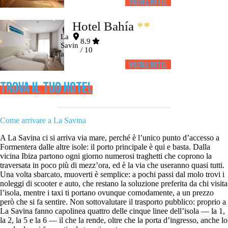
Visita l’HOTEL
Hotel Bahía
**
La
8.9
Savin
/ 10
a
Visita l’HOTEL
TROVA IL TUO HOTEL
Come arrivare a La Savina
A La Savina ci si arriva via mare, perché è l’unico punto d’accesso a
Formentera dalle altre isole: il porto principale è qui e basta. Dalla
vicina Ibiza partono ogni giorno numerosi traghetti che coprono la
traversata in poco più di mezz’ora, ed è la via che useranno quasi tutti.
Una volta sbarcato, muoverti è semplice: a pochi passi dal molo trovi i
noleggi di scooter e auto, che restano la soluzione preferita da chi visita
l’isola, mentre i taxi ti portano ovunque comodamente, a un prezzo
però che si fa sentire. Non sottovalutare il trasporto pubblico: proprio a
La Savina fanno capolinea quattro delle cinque linee dell’isola — la 1,
la 2, la 5 e la 6 — il che la rende, oltre che la porta d’ingresso, anche lo