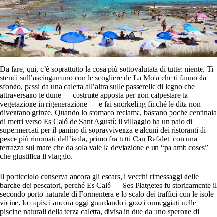
Da fare, qui, c’è soprattutto la cosa più sottovalutata di tutte: niente. Ti
stendi sull’asciugamano con le scogliere de La Mola che ti fanno da
sfondo, passi da una caletta all’altra sulle passerelle di legno che
attraversano le dune — costruite apposta per non calpestare la
vegetazione in rigenerazione — e fai snorkeling finché le dita non
diventano grinze. Quando lo stomaco reclama, bastano poche centinaia
di metri verso Es Caló de Sant Agustí: il villaggio ha un paio di
supermercati per il panino di sopravvivenza e alcuni dei ristoranti di
pesce più rinomati dell’isola, primo fra tutti Can Rafalet, con una
terrazza sul mare che da sola vale la deviazione e un “pa amb coses”
che giustifica il viaggio.
Il porticciolo conserva ancora gli escars, i vecchi rimessaggi delle
barche dei pescatori, perché Es Caló — Ses Platgetes fu storicamente il
secondo porto naturale di Formentera e lo scalo dei traffici con le isole
vicine: lo capisci ancora oggi guardando i gozzi ormeggiati nelle
piscine naturali della terza caletta, divisa in due da uno sperone di