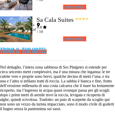
ó
Visita l’HOTEL
Sa Cala Suites
****
Es
8.8
Cal
/ 10
ó
Visita l’HOTEL
TROVA IL TUO HOTEL
Nel dettaglio, l’intera zona sabbiosa di Ses Platgetes si estende per
circa seicento metri complessivi, ma è una misura che inganna: le tre
calette vere e proprie sono brevi, qualche decina di metri l’una, e tra
una e l’altra si infilano tratti di roccia. La sabbia è bianca e fine, frutto
dell’erosione millenaria di una costa calcarea che il mare ha lentamente
ricoperto, ma l’ingresso in acqua quasi ovunque passa per gli scogli:
dopo i primi metri di arenile trovi la roccia, levigata e ricoperta di
alghe, quindi scivolosa. Tradotto: un paio di scarpette da scoglio qui
non sono un vezzo da turista impacciato, sono il modo civile di goderti
il bagno senza la pantomima sui sassi.