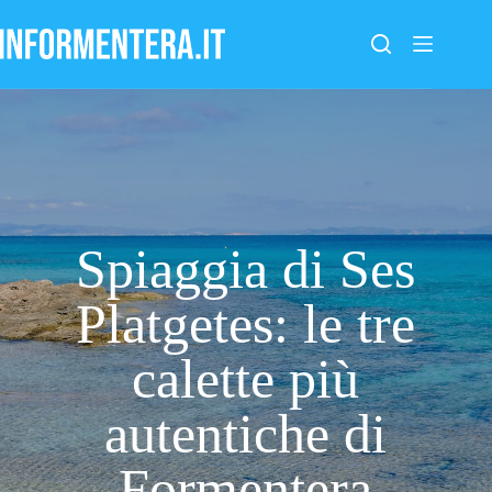
Salta
al
contenuto
Spiaggia di Ses
Platgetes: le tre
calette più
autentiche di
Formentera