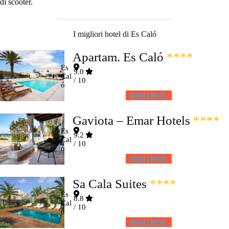
di scooter.
I migliori hotel di Es Caló
Apartam. Es Caló
****
Es
9.0
Cal
/ 10
ó
Visita l’HOTEL
Gaviota – Emar Hotels
****
Es
9.2
Cal
/ 10
ó
Visita l’HOTEL
Sa Cala Suites
****
Es
8.8
Cal
/ 10
ó
Visita l’HOTEL