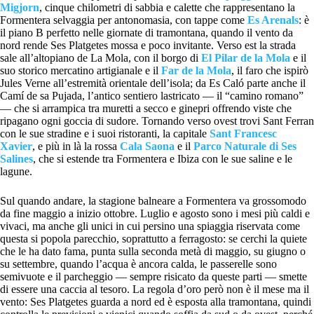
Migjorn
, cinque chilometri di sabbia e calette che rappresentano la
Formentera selvaggia per antonomasia, con tappe come
Es Arenals
: è
il piano B perfetto nelle giornate di tramontana, quando il vento da
nord rende Ses Platgetes mossa e poco invitante. Verso est la strada
sale all’altopiano de La Mola, con il borgo di
El Pilar de la Mola
e il
suo storico mercatino artigianale e il
Far de la Mola
, il faro che ispirò
Jules Verne all’estremità orientale dell’isola; da Es Caló parte anche il
Camí de sa Pujada, l’antico sentiero lastricato — il “camino romano”
— che si arrampica tra muretti a secco e ginepri offrendo viste che
ripagano ogni goccia di sudore. Tornando verso ovest trovi Sant Ferran
con le sue stradine e i suoi ristoranti, la capitale
Sant Francesc
Xavier
, e più in là la rossa
Cala Saona
e il
Parco Naturale di Ses
Salines
, che si estende tra Formentera e Ibiza con le sue saline e le
lagune.
Sul quando andare, la stagione balneare a Formentera va grossomodo
da fine maggio a inizio ottobre. Luglio e agosto sono i mesi più caldi e
vivaci, ma anche gli unici in cui persino una spiaggia riservata come
questa si popola parecchio, soprattutto a ferragosto: se cerchi la quiete
che le ha dato fama, punta sulla seconda metà di maggio, su giugno o
su settembre, quando l’acqua è ancora calda, le passerelle sono
semivuote e il parcheggio — sempre risicato da queste parti — smette
di essere una caccia al tesoro. La regola d’oro però non è il mese ma il
vento: Ses Platgetes guarda a nord ed è esposta alla tramontana, quindi