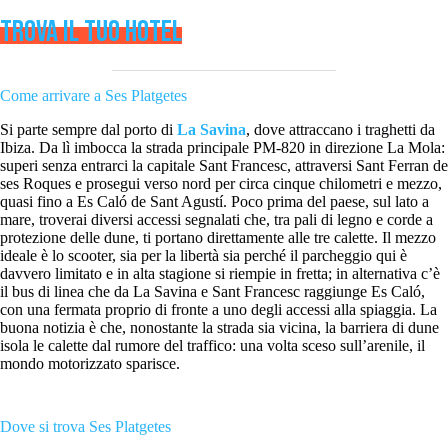
TROVA IL TUO HOTEL
Come arrivare a Ses Platgetes
Si parte sempre dal porto di
La Savina
, dove attraccano i traghetti da
Ibiza. Da lì imbocca la strada principale PM-820 in direzione La Mola:
superi senza entrarci la capitale Sant Francesc, attraversi Sant Ferran de
ses Roques e prosegui verso nord per circa cinque chilometri e mezzo,
quasi fino a Es Caló de Sant Agustí. Poco prima del paese, sul lato a
mare, troverai diversi accessi segnalati che, tra pali di legno e corde a
protezione delle dune, ti portano direttamente alle tre calette. Il mezzo
ideale è lo scooter, sia per la libertà sia perché il parcheggio qui è
davvero limitato e in alta stagione si riempie in fretta; in alternativa c’è
il bus di linea che da La Savina e Sant Francesc raggiunge Es Caló,
con una fermata proprio di fronte a uno degli accessi alla spiaggia. La
buona notizia è che, nonostante la strada sia vicina, la barriera di dune
isola le calette dal rumore del traffico: una volta sceso sull’arenile, il
mondo motorizzato sparisce.
Dove si trova Ses Platgetes