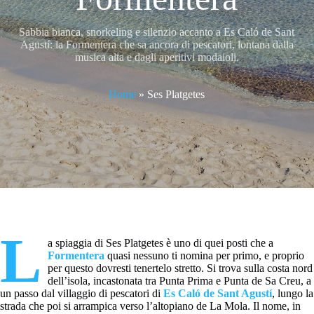
Sabbia bianca, snorkeling e silenzio accanto a Es Caló de Sant
Agustí: la Formentera che sa ancora di pescatori, lontana dalla
musica alta e dagli aperitivi modaioli.
Home
»
Ses Platgetes
L
a spiaggia di Ses Platgetes è uno di quei posti che a
Formentera
quasi nessuno ti nomina per primo, e proprio
per questo dovresti tenertelo stretto. Si trova sulla costa nord
dell’isola, incastonata tra Punta Prima e Punta de Sa Creu, a
un passo dal villaggio di pescatori di
Es Caló de Sant Agustí
, lungo la
strada che poi si arrampica verso l’altopiano de La Mola. Il nome, in