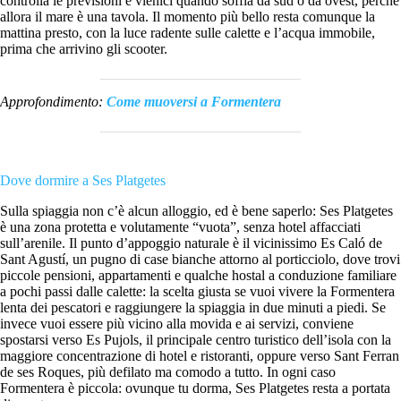
controlla le previsioni e vienici quando soffia da sud o da ovest, perché
allora il mare è una tavola. Il momento più bello resta comunque la
mattina presto, con la luce radente sulle calette e l’acqua immobile,
prima che arrivino gli scooter.
Approfondimento:
Come muoversi a Formentera
Dove dormire a Ses Platgetes
Sulla spiaggia non c’è alcun alloggio, ed è bene saperlo: Ses Platgetes
è una zona protetta e volutamente “vuota”, senza hotel affacciati
sull’arenile. Il punto d’appoggio naturale è il vicinissimo Es Caló de
Sant Agustí, un pugno di case bianche attorno al porticciolo, dove trovi
piccole pensioni, appartamenti e qualche hostal a conduzione familiare
a pochi passi dalle calette: la scelta giusta se vuoi vivere la Formentera
lenta dei pescatori e raggiungere la spiaggia in due minuti a piedi. Se
invece vuoi essere più vicino alla movida e ai servizi, conviene
spostarsi verso Es Pujols, il principale centro turistico dell’isola con la
maggiore concentrazione di hotel e ristoranti, oppure verso Sant Ferran
de ses Roques, più defilato ma comodo a tutto. In ogni caso
Formentera è piccola: ovunque tu dorma, Ses Platgetes resta a portata