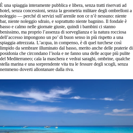
È una spiaggia interamente pubblica e libera, senza tratti riservati ad
hotel, senza concessioni, senza la geometria militare degli ombrelloni a
noleggio — perché di servizi sull’arenile non ce n’è nessuno: niente
bar, niente noleggio sdraio, e soprattutto niente bagnino. Il fondale è
basso e calmo nelle giornate giuste, quindi i bambini ci stanno
benissimo, ma proprio l’assenza di sorveglianza e la natura rocciosa
dell’accesso impongono un po’ di buon senso in più rispetto a una
spiaggia attrezzata. L’acqua, in compenso, è di quel turchese così
limpido da sembrare illuminato dal basso, merito anche delle praterie di
posidonia che circondano l’isola e ne fanno una delle acque più pulite
del Mediterraneo; cala la maschera e vedrai saraghi, ombrine, qualche
stella marina e una sorprendente vita tra le fessure degli scogli, senza
nemmeno doverti allontanare dalla riva.