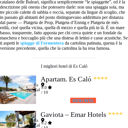
catalano delle Baleari, significa semplicemente “le spiaggette”, ed è la
descrizione più onesta che potessero darle: non una spiaggia sola, ma
tre piccole calette di sabbia e roccia, separate da lingue di scoglio, che
in passato gli abitanti del posto distinguevano addirittura per distanza
dal paese — Platgeta de Prop, Platgeta d’Enmig e Platgeta de més
enllà, cioè quella vicina, quella di mezzo e quella più in là. È un mare
basso, trasparente, fatto apposta per chi cerca quiete e un fondale da
maschera e boccaglio più che una distesa di lettini e casse acustiche. Se
ti aspetti le
spiagge di Formentera
da cartolina patinata, questa è la
versione precedente, quella che la cartolina la ha resa famosa.
I migliori hotel di Es Caló
Apartam. Es Caló
****
Es
9.0
Cal
/ 10
ó
Visita l’HOTEL
Gaviota – Emar Hotels
****
Es
9.2
Cal
/ 10