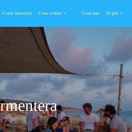
Come muoversi
Cosa vedere
Cosa fare
Di più
ormentera