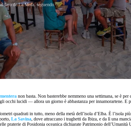
es al faro de La Mola, seguendo
rmentera
non basta. Non basterebbe nemmeno una settimana, se è per qu
n gli occhi lucidi — allora un giorno è abbastanza per innamorartene. E pe
metri quadrati in tutto, meno della metà dell’isola d’Elba. È l’isola più 
 porto,
La Savina
, dove attraccano i traghetti da Ibiza, e da lì una man
delle praterie di Posidonia oceanica dichiarate Patrimonio dell’Umanit