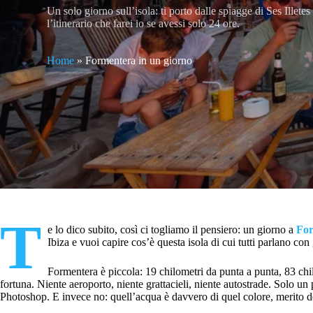
Un solo giorno sull’isola: ti porto dalle spiagge di Ses Illet
l’itinerario che farei io se avessi solo 24 ore.
Home
»
Formentera in un giorno
T
e lo dico subito, così ci togliamo il pensiero: un giorno a
Fo
Ibiza e vuoi capire cos’è questa isola di cui tutti parlano co
Formentera è piccola: 19 chilometri da punta a punta, 83 chilo
fortuna. Niente aeroporto, niente grattacieli, niente autostrade. Solo un
Photoshop. E invece no: quell’acqua è davvero di quel colore, merito 