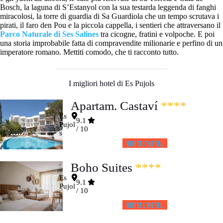
Bosch, la laguna di S’Estanyol con la sua testarda leggenda di fanghi
miracolosi, la torre di guardia di Sa Guardiola che un tempo scrutava i
pirati, il faro den Pou e la piccola cappella, i sentieri che attraversano il
Parco Naturale di Ses Salines
tra cicogne, fratini e volpoche. E poi
una storia improbabile fatta di compravendite milionarie e perfino di un
imperatore romano. Mettiti comodo, che ti racconto tutto.
I migliori hotel di Es Pujols
Apartam. Castaví
****
Es
9.1
Pujol
/ 10
s
Visita l’HOTEL
Boho Suites
****
Es
9.1
Pujol
/ 10
s
Visita l’HOTEL