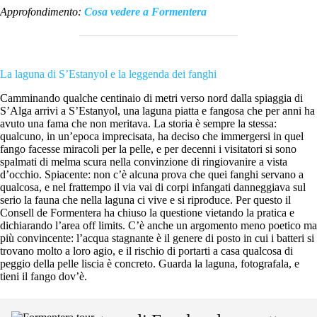
Approfondimento:
Cosa vedere a Formentera
La laguna di S’Estanyol e la leggenda dei fanghi
Camminando qualche centinaio di metri verso nord dalla spiaggia di
S’Alga arrivi a S’Estanyol, una laguna piatta e fangosa che per anni ha
avuto una fama che non meritava. La storia è sempre la stessa:
qualcuno, in un’epoca imprecisata, ha deciso che immergersi in quel
fango facesse miracoli per la pelle, e per decenni i visitatori si sono
spalmati di melma scura nella convinzione di ringiovanire a vista
d’occhio. Spiacente: non c’è alcuna prova che quei fanghi servano a
qualcosa, e nel frattempo il via vai di corpi infangati danneggiava sul
serio la fauna che nella laguna ci vive e si riproduce. Per questo il
Consell de Formentera ha chiuso la questione vietando la pratica e
dichiarando l’area off limits. C’è anche un argomento meno poetico ma
più convincente: l’acqua stagnante è il genere di posto in cui i batteri si
trovano molto a loro agio, e il rischio di portarti a casa qualcosa di
peggio della pelle liscia è concreto. Guarda la laguna, fotografala, e
tieni il fango dov’è.