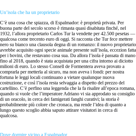
Un’isola che ha un proprietario
C’è una cosa che spiazza, di Espalmador: è proprietà privata. Per
buona parte del secolo scorso è rimasta quasi disabitata finché, nel
1932, l’allora proprietario Carlos Tur la vendette per 42.500 pesetas —
qualcosa come trecento euro di oggi. Si racconta che Tur fece mettere
nero su bianco una clausola degna di un romanzo: il nuovo proprietario
avrebbe acquisito ogni specie animale presente sull’isola, eccezion fatta
per i bovini, che restavano cosa sua. Da allora l’isola è passata di mano
fino al 2018, quando è stata acquistata per una cifra intorno ai diciotto
milioni di euro. Lo stesso Consell de Formentera aveva provato a
comprarla per metterla al sicuro, ma non aveva i fondi: per nostra
fortuna le leggi locali continuano a vietare qualunque nuova
costruzione, e così l’isola resta selvaggia a dispetto del prezzo del
cartellino. C’è perfino una leggenda che la fa risalire all’epoca romana,
quando si vuole che l’imperatore Adriano vi sia approdato su consiglio
di un oracolo, in cerca dei famigerati fanghi curativi; la storia è
probabilmente più colore che cronaca, ma rende l’idea di quanto a
lungo questo scoglio abbia saputo attirare visitatori in cerca di
qualcosa.
Dove dormire vicino a Espalmador