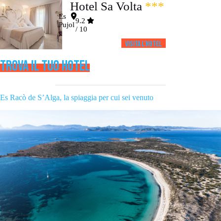
Hotel Sa Volta
***
Es
9.2
Pujol
/ 10
s
Visita l’HOTEL
TROVA IL TUO HOTEL
Es Racò de S’Alga, la spiaggia per cui sei venuto