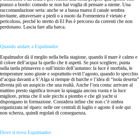
pranzo a bordo: comodo se non hai voglia di pensare a niente. Una
raccomandazione seria: anche se a bassa marea il canale sembra
invitante, attraversare a piedi o a nuoto da Formentera è vietato e
pericoloso, perché lo stretto di El Pas è percorso da correnti che non
perdonano. Lascia fare alla barca.
Quando andare a Espalmador
Espalmador dà il meglio nella bella stagione, quando il mare è calmo e
il colore dell’acqua fa quello che ti aspetti. Se puoi scegliere, punta
sulla tarda primavera o sull’inizio dell’autunno: la luce è morbida, le
temperature sono giuste e soprattutto eviti l’agosto, quando lo specchio
d’acqua davanti a S’Alga si riempie di barche e l’idea di “isola deserta”
diventa più un auspicio che una realtà. Anche l’ora conta: arrivare al
mattino presto significa trovare la spiaggia ancora vuota e la luce
migliore, prima che il sole picchi a piombo e che gli yacht si
dispongano in formazione. Considera infine che non c’è ombra
organizzata né riparo: nelle ore centrali di luglio e agosto il sole qui
non scherza, quindi regolati di conseguenza.
Dove si trova Espalmador