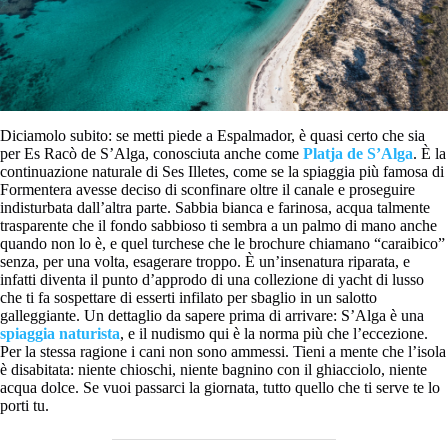
Diciamolo subito: se metti piede a Espalmador, è quasi certo che sia
per Es Racò de S’Alga, conosciuta anche come
Platja de S’Alga
. È la
continuazione naturale di Ses Illetes, come se la spiaggia più famosa di
Formentera avesse deciso di sconfinare oltre il canale e proseguire
indisturbata dall’altra parte. Sabbia bianca e farinosa, acqua talmente
trasparente che il fondo sabbioso ti sembra a un palmo di mano anche
quando non lo è, e quel turchese che le brochure chiamano “caraibico”
senza, per una volta, esagerare troppo. È un’insenatura riparata, e
infatti diventa il punto d’approdo di una collezione di yacht di lusso
che ti fa sospettare di esserti infilato per sbaglio in un salotto
galleggiante. Un dettaglio da sapere prima di arrivare: S’Alga è una
spiaggia naturista
, e il nudismo qui è la norma più che l’eccezione.
Per la stessa ragione i cani non sono ammessi. Tieni a mente che l’isola
è disabitata: niente chioschi, niente bagnino con il ghiacciolo, niente
acqua dolce. Se vuoi passarci la giornata, tutto quello che ti serve te lo
porti tu.