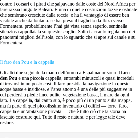
contro i corsari e i pirati che salpavano dalle coste del Nord Africa per
fare razzia lungo le Baleari. È una di quelle costruzioni tozze e ostinate
che sembrano cresciute dalla roccia, e ha il vantaggio di essere ben
visibile anche da lontano: se hai preso il traghetto da Ibiza verso
Formentera, probabilmente l’hai già vista senza saperlo, sentinella
silenziosa appollaiata su questo scoglio. Salirci accanto regala uno dei
panorami migliori dell’isola, con lo sguardo che si apre sul canale e su
Formentera.
Il faro den Pou e la cappella
Gli altri due segni della mano dell’uomo a Espalmador sono il
faro
den Pou
e una piccola cappella, entrambi minuscoli e quasi increduli
di trovarsi in un posto così. Il faro presidia la navigazione in queste
acque basse e insidiose, e l’area attorno è una delle più suggestive in
cui perdersi a piedi: linee pulite, vegetazione bassa, il mare da ogni
lato. La cappella, dal canto suo, è poco più di un punto sulla mappa,
ma fa parte di quel piccolissimo inventario di edifici — torre, faro,
cappella e un’abitazione privata — che è tutto ciò che la storia ha
lasciato costruire qui. Tutto il resto è natura, e per legge tale deve
restare.