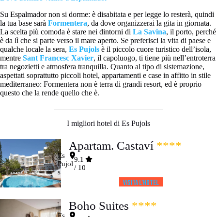
Su Espalmador non si dorme: è disabitata e per legge lo resterà, quindi
la tua base sarà
Formentera
, da dove organizzerai la gita in giornata.
La scelta più comoda è stare nei dintorni di
La Savina
, il porto, perché
è da lì che si parte verso il mare aperto. Se preferisci la vita di paese e
qualche locale la sera,
Es Pujols
è il piccolo cuore turistico dell’isola,
mentre
Sant Francesc Xavier
, il capoluogo, ti tiene più nell’entroterra
tra negozietti e atmosfera tranquilla. Quanto al tipo di sistemazione,
aspettati soprattutto piccoli hotel, appartamenti e case in affitto in stile
mediterraneo: Formentera non è terra di grandi resort, ed è proprio
questo che la rende quello che è.
I migliori hotel di Es Pujols
Apartam. Castaví
****
Es
9.1
Pujol
/ 10
s
Visita l’HOTEL
Boho Suites
****
Es