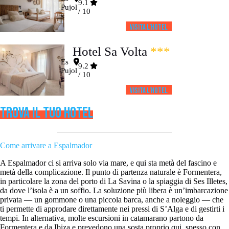
9.1
Pujol
/ 10
s
Visita l’HOTEL
Hotel Sa Volta
***
Es
9.2
Pujol
/ 10
s
Visita l’HOTEL
TROVA IL TUO HOTEL
Come arrivare a Espalmador
A Espalmador ci si arriva solo via mare, e qui sta metà del fascino e
metà della complicazione. Il punto di partenza naturale è Formentera,
in particolare la zona del porto di La Savina o la spiaggia di Ses Illetes,
da dove l’isola è a un soffio. La soluzione più libera è un’imbarcazione
privata — un gommone o una piccola barca, anche a noleggio — che
ti permette di approdare direttamente nei pressi di S’Alga e di gestirti i
tempi. In alternativa, molte escursioni in catamarano partono da
Formentera e da Ibiza e prevedono una sosta proprio qui, spesso con