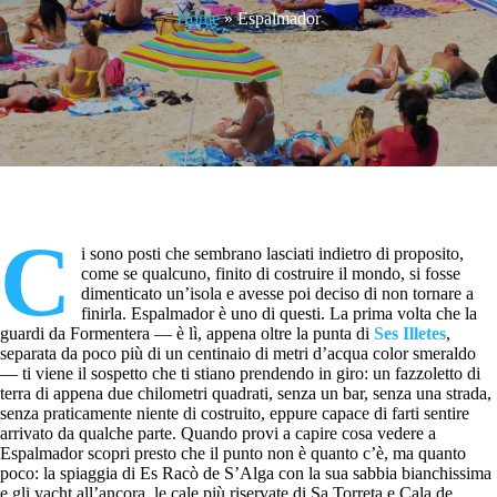
Home
»
Espalmador
C
i sono posti che sembrano lasciati indietro di proposito,
come se qualcuno, finito di costruire il mondo, si fosse
dimenticato un’isola e avesse poi deciso di non tornare a
finirla. Espalmador è uno di questi. La prima volta che la
guardi da Formentera — è lì, appena oltre la punta di
Ses Illetes
,
separata da poco più di un centinaio di metri d’acqua color smeraldo
— ti viene il sospetto che ti stiano prendendo in giro: un fazzoletto di
terra di appena due chilometri quadrati, senza un bar, senza una strada,
senza praticamente niente di costruito, eppure capace di farti sentire
arrivato da qualche parte. Quando provi a capire cosa vedere a
Espalmador scopri presto che il punto non è quanto c’è, ma quanto
poco: la spiaggia di Es Racò de S’Alga con la sua sabbia bianchissima
e gli yacht all’ancora, le cale più riservate di Sa Torreta e Cala de