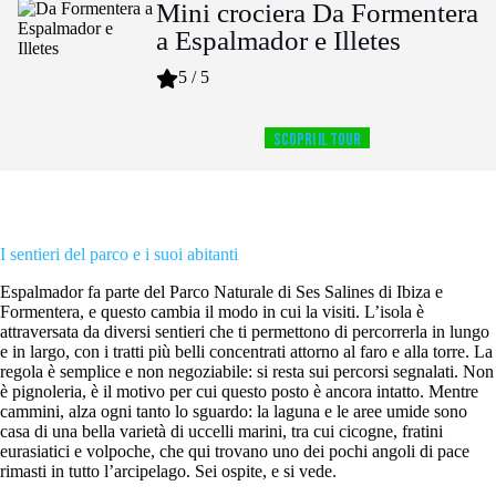
Mini crociera Da Formentera
a Espalmador e Illetes
5 / 5
Scopri il tour
I sentieri del parco e i suoi abitanti
Espalmador fa parte del Parco Naturale di Ses Salines di Ibiza e
Formentera, e questo cambia il modo in cui la visiti. L’isola è
attraversata da diversi sentieri che ti permettono di percorrerla in lungo
e in largo, con i tratti più belli concentrati attorno al faro e alla torre. La
regola è semplice e non negoziabile: si resta sui percorsi segnalati. Non
è pignoleria, è il motivo per cui questo posto è ancora intatto. Mentre
cammini, alza ogni tanto lo sguardo: la laguna e le aree umide sono
casa di una bella varietà di uccelli marini, tra cui cicogne, fratini
eurasiatici e volpoche, che qui trovano uno dei pochi angoli di pace
rimasti in tutto l’arcipelago. Sei ospite, e si vede.