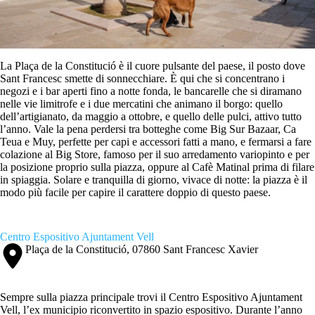
La Plaça de la Constitució è il cuore pulsante del paese, il posto dove
Sant Francesc smette di sonnecchiare. È qui che si concentrano i
negozi e i bar aperti fino a notte fonda, le bancarelle che si diramano
nelle vie limitrofe e i due mercatini che animano il borgo: quello
dell’artigianato, da maggio a ottobre, e quello delle pulci, attivo tutto
l’anno. Vale la pena perdersi tra botteghe come Big Sur Bazaar, Ca
Teua e Muy, perfette per capi e accessori fatti a mano, e fermarsi a fare
colazione al Big Store, famoso per il suo arredamento variopinto e per
la posizione proprio sulla piazza, oppure al Cafè Matinal prima di filare
in spiaggia. Solare e tranquilla di giorno, vivace di notte: la piazza è il
modo più facile per capire il carattere doppio di questo paese.
Centro Espositivo Ajuntament Vell
Plaça de la Constitució, 07860 Sant Francesc Xavier
Sempre sulla piazza principale trovi il Centro Espositivo Ajuntament
Vell, l’ex municipio riconvertito in spazio espositivo. Durante l’anno