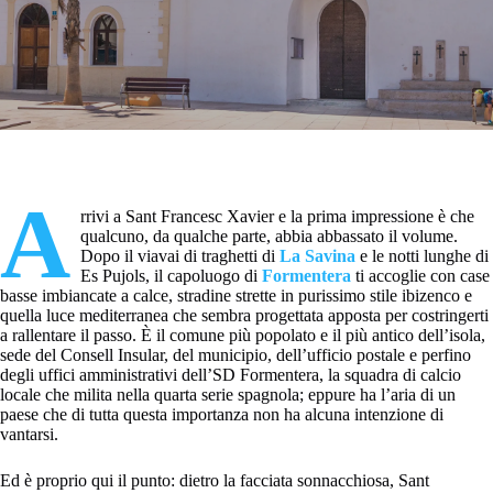
A
rrivi a Sant Francesc Xavier e la prima impressione è che
qualcuno, da qualche parte, abbia abbassato il volume.
Dopo il viavai di traghetti di
La Savina
e le notti lunghe di
Es Pujols, il capoluogo di
Formentera
ti accoglie con case
basse imbiancate a calce, stradine strette in purissimo stile ibizenco e
quella luce mediterranea che sembra progettata apposta per costringerti
a rallentare il passo. È il comune più popolato e il più antico dell’isola,
sede del Consell Insular, del municipio, dell’ufficio postale e perfino
degli uffici amministrativi dell’SD Formentera, la squadra di calcio
locale che milita nella quarta serie spagnola; eppure ha l’aria di un
paese che di tutta questa importanza non ha alcuna intenzione di
vantarsi.
Ed è proprio qui il punto: dietro la facciata sonnacchiosa, Sant