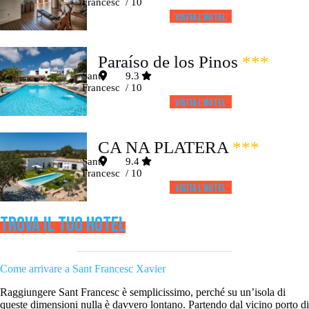
Francesc
/ 10
Visita l’HOTEL
Paraíso de los Pinos
***
Sant
9.3
Francesc
/ 10
Visita l’HOTEL
CA NA PLATERA
***
Sant
9.4
Francesc
/ 10
Visita l’HOTEL
TROVA IL TUO HOTEL
Come arrivare a Sant Francesc Xavier
Raggiungere Sant Francesc è semplicissimo, perché su un’isola di
queste dimensioni nulla è davvero lontano. Partendo dal vicino porto di