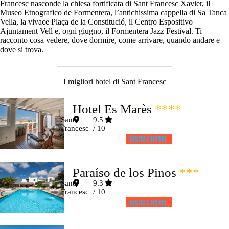
Francesc nasconde la chiesa fortificata di Sant Francesc Xavier, il
Museo Etnografico de Formentera, l’antichissima cappella di Sa Tanca
Vella, la vivace Plaça de la Constitució, il Centro Espositivo
Ajuntament Vell e, ogni giugno, il Formentera Jazz Festival. Ti
racconto cosa vedere, dove dormire, come arrivare, quando andare e
dove si trova.
I migliori hotel di Sant Francesc
Hotel Es Marès
****
Sant
9.5
Francesc
/ 10
Visita l’HOTEL
Paraíso de los Pinos
***
Sant
9.3
Francesc
/ 10
Visita l’HOTEL