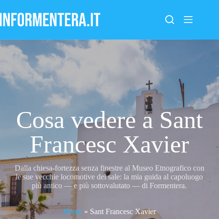
Salta
al
contenuto
Cosa vedere a Sant
Francesc Xavier
Dalla chiesa-fortezza senza finestre al Museo Etnografico con
le sue vecchie locomotive del sale: la mia guida al capoluogo
più antico — e più sottovalutato — di Formentera.
Home
»
Sant Francesc Xavier