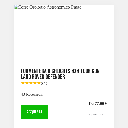
Slide 2 of 6
Formentera Highlights 4X4 Tour con
Land Rover Defender
★★★★★
5 / 5
40 Recensioni
Da 77,00 €
ACQUISTA
a persona