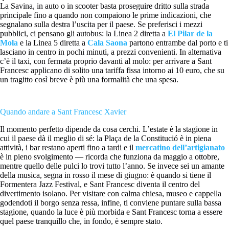
La Savina, in auto o in scooter basta proseguire dritto sulla strada
principale fino a quando non compaiono le prime indicazioni, che
segnalano sulla destra l’uscita per il paese. Se preferisci i mezzi
pubblici, ci pensano gli autobus: la Linea 2 diretta a
El Pilar de la
Mola
e la Linea 5 diretta a
Cala Saona
partono entrambe dal porto e ti
lasciano in centro in pochi minuti, a prezzi convenienti. In alternativa
c’è il taxi, con fermata proprio davanti al molo: per arrivare a Sant
Francesc applicano di solito una tariffa fissa intorno ai 10 euro, che su
un tragitto così breve è più una formalità che una spesa.
Quando andare a Sant Francesc Xavier
Il momento perfetto dipende da cosa cerchi. L’estate è la stagione in
cui il paese dà il meglio di sé: la Plaça de la Constitució è in piena
attività, i bar restano aperti fino a tardi e il
mercatino dell’artigianato
è in pieno svolgimento — ricorda che funziona da maggio a ottobre,
mentre quello delle pulci lo trovi tutto l’anno. Se invece sei un amante
della musica, segna in rosso il mese di giugno: è quando si tiene il
Formentera Jazz Festival, e Sant Francesc diventa il centro del
divertimento isolano. Per visitare con calma chiesa, museo e cappella
godendoti il borgo senza ressa, infine, ti conviene puntare sulla bassa
stagione, quando la luce è più morbida e Sant Francesc torna a essere
quel paese tranquillo che, in fondo, è sempre stato.