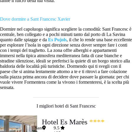
fanne il fulcro della tua visita.
Dove dormire a Sant Francesc Xavier
Dormire nel capoluogo significa scegliere la comodità: Sant Francesc è
centrale, ben collegato e a pochi minuti tanto dal porto di La Savina
quanto dalle spiagge e da
Es Pujols
, il che lo rende una base eccellente
per esplorare l’isola in ogni direzione senza dover sempre fare i conti
con i tempi del traghetto. La zona offre alberghi e appartamenti
immersi nella tipica atmosfera mediterranea fatta di case bianche e
stradine silenziose, ideali se preferisci la quiete di un borgo storico alla
baldoria delle località più turistiche. Dormendo qui ti svegli con il
paese che si anima lentamente attorno a te e ti ritrovi a fare colazione
sulla piazza prima ancora di decidere dove passare la giornata: per chi
vuole vivere Formentera come la vivono i formenteresi, è la scelta più
sensata.
I migliori hotel di Sant Francesc
Hotel Es Marès
****
Sant
9.5