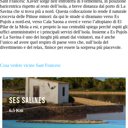
Sant Francesc Xavier sorge nell’entroterra di Formentera, in posizione
baricentrica rispetto al resto dell’isola, a breve distanza dal porto di La
Savina che si trova più a nord. Questa collocazione lo rende il naturale
crocevia delle Pitiuse minori: da qui le strade si diramano verso Es
Pujols a nord-est, verso Cala Saona a ovest e verso l’altopiano di El
Pilar de la Mola a est, e proprio la sua centralità spiega perché ospiti gli
uffici amministrativi e i principali servizi dell’isola. Insieme a Es Pujols
e La Savina è uno dei luoghi più amati dai visitatori, ma è anche
l’unico ad avere quel respiro di paese vero che, sull’isola del
divertimento e del relax, finisce per essere la sorpresa più piacevole.
Cosa vedere vicino Sant Francesc
Ses Salines
6.5 Km