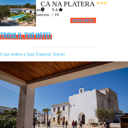
CA NA PLATERA
***
Sant
9.4
Francesc
/ 10
Visita l’HOTEL
TROVA IL TUO HOTEL
Cosa vedere a Sant Francesc Xavier