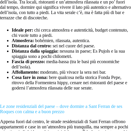
dell’isola. Tra locali, ristoranti e un’atmosfera rilassata e un po’ fuori
dal tempo, dormire qui significa vivere il lato più autentico e alternativo
dell’isola, con tutto a piedi. La vita serale c’è, ma è fatta più di bar e
terrazze che di discoteche.
Ideale per:
chi cerca atmosfera e autenticità, budget contenuto,
chi vuole tutto a piedi.
Atmosfera:
bohémien, rilassata, autentica.
Distanza dal centro:
sei nel cuore del paese.
Distanza dalla spiaggia:
nessuna in paese; Es Pujols e la sua
spiaggia sono a pochi chilometri.
Fascia di prezzo:
media-bassa (tra le basi più economiche
dell’isola).
Affollamento:
moderato, più vivace la sera nei bar.
Cosa fare in zona:
bere qualcosa nella storica Fonda Pepe,
ritrovo della Formentera hippy, cenare nei ristoranti del paese e
godersi l’atmosfera rilassata delle sue serate.
Le zone residenziali del paese – dove dormire a Sant Ferran de ses
Roques con calma e a buon prezzo
Appena fuori dal centro, le strade residenziali di Sant Ferran offrono
appartamenti e case in un’atmosfera più tranquilla, ma sempre a pochi