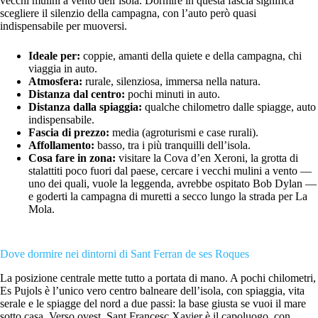
vecchi mulini a vento dell’isola. Dormire in questa fascia significa
scegliere il silenzio della campagna, con l’auto però quasi
indispensabile per muoversi.
Ideale per:
coppie, amanti della quiete e della campagna, chi
viaggia in auto.
Atmosfera:
rurale, silenziosa, immersa nella natura.
Distanza dal centro:
pochi minuti in auto.
Distanza dalla spiaggia:
qualche chilometro dalle spiagge, auto
indispensabile.
Fascia di prezzo:
media (agroturismi e case rurali).
Affollamento:
basso, tra i più tranquilli dell’isola.
Cosa fare in zona:
visitare la Cova d’en Xeroni, la grotta di
stalattiti poco fuori dal paese, cercare i vecchi mulini a vento —
uno dei quali, vuole la leggenda, avrebbe ospitato Bob Dylan —
e goderti la campagna di muretti a secco lungo la strada per La
Mola.
Dove dormire nei dintorni di Sant Ferran de ses Roques
La posizione centrale mette tutto a portata di mano. A pochi chilometri,
Es Pujols è l’unico vero centro balneare dell’isola, con spiaggia, vita
serale e le spiagge del nord a due passi: la base giusta se vuoi il mare
sotto casa. Verso ovest, Sant Francesc Xavier è il capoluogo, con