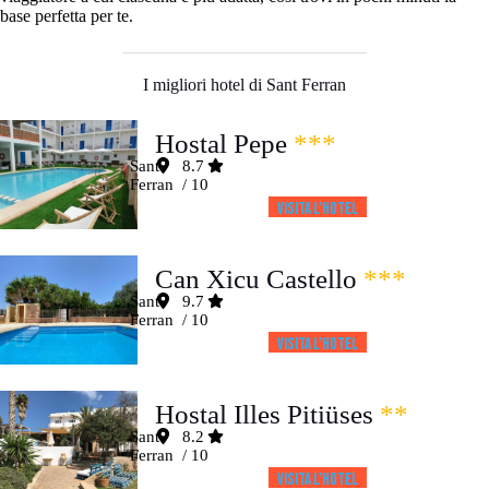
base perfetta per te.
I migliori hotel di Sant Ferran
Hostal Pepe
***
Sant
8.7
Ferran
/ 10
Visita l’HOTEL
Can Xicu Castello
***
Sant
9.7
Ferran
/ 10
Visita l’HOTEL
Hostal Illes Pitiüses
**
Sant
8.2
Ferran
/ 10
Visita l’HOTEL