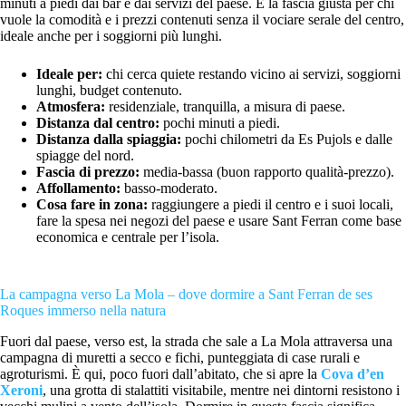
minuti a piedi dai bar e dai servizi del paese. È la fascia giusta per chi
vuole la comodità e i prezzi contenuti senza il vociare serale del centro,
ideale anche per i soggiorni più lunghi.
Ideale per:
chi cerca quiete restando vicino ai servizi, soggiorni
lunghi, budget contenuto.
Atmosfera:
residenziale, tranquilla, a misura di paese.
Distanza dal centro:
pochi minuti a piedi.
Distanza dalla spiaggia:
pochi chilometri da Es Pujols e dalle
spiagge del nord.
Fascia di prezzo:
media-bassa (buon rapporto qualità-prezzo).
Affollamento:
basso-moderato.
Cosa fare in zona:
raggiungere a piedi il centro e i suoi locali,
fare la spesa nei negozi del paese e usare Sant Ferran come base
economica e centrale per l’isola.
La campagna verso La Mola – dove dormire a Sant Ferran de ses
Roques immerso nella natura
Fuori dal paese, verso est, la strada che sale a La Mola attraversa una
campagna di muretti a secco e fichi, punteggiata di case rurali e
agroturismi. È qui, poco fuori dall’abitato, che si apre la
Cova d’en
Xeroni
, una grotta di stalattiti visitabile, mentre nei dintorni resistono i