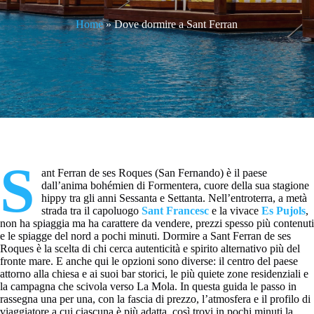
Home
»
Dove dormire a Sant Ferran
S
ant Ferran de ses Roques (San Fernando) è il paese
dall’anima bohémien di Formentera, cuore della sua stagione
hippy tra gli anni Sessanta e Settanta. Nell’entroterra, a metà
strada tra il capoluogo
Sant Francesc
e la vivace
Es Pujols
,
non ha spiaggia ma ha carattere da vendere, prezzi spesso più contenuti
e le spiagge del nord a pochi minuti. Dormire a Sant Ferran de ses
Roques è la scelta di chi cerca autenticità e spirito alternativo più del
fronte mare. E anche qui le opzioni sono diverse: il centro del paese
attorno alla chiesa e ai suoi bar storici, le più quiete zone residenziali e
la campagna che scivola verso La Mola. In questa guida le passo in
rassegna una per una, con la fascia di prezzo, l’atmosfera e il profilo di
viaggiatore a cui ciascuna è più adatta, così trovi in pochi minuti la