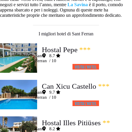
negozi e servizi tutto l’anno, mentre
La Savina
è il porto, comodo
appena sbarcato e per i noleggi. Ognuna di queste mete ha
caratteristiche proprie che meritano un approfondimento dedicato.
I migliori hotel di Sant Ferran
Hostal Pepe
***
Sant
8.7
Ferran
/ 10
Visita l’HOTEL
Can Xicu Castello
***
Sant
9.7
Ferran
/ 10
Visita l’HOTEL
Hostal Illes Pitiüses
**
Sant
8.2