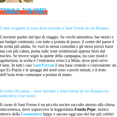
TROVA IL TUO HOTEL
Come scegliere la zona dove dormire a Sant Ferran de ses Roques
Conviene partire dal tipo di viaggio. Se cerchi atmosfera, bar storici e
un budget contenuto, con tutto a portata di passo, il centro del paese è
la scelta più adatta. Se vuoi la stessa comodità e gli stessi prezzi bassi
ma con più calma, punta sulle zone residenziali appena fuori dal
nucleo. Se invece sogni la quiete della campagna, tra case rurali e
agriturismi, la scelta è l’entroterra verso La Mola, dove però serve
l’auto. In tutti i casi
Sant Ferran
è una base centrale e conveniente: da
qui Es Pujols e le spiagge del nord sono a pochi minuti, e il resto
dell’isola resta comunque a portata di mano.
Il centro del paese – dove dormire a Sant Ferran de ses Roques tra
atmosfera e bar storici
Il cuore di Sant Ferran è un piccolo nucleo raccolto attorno alla chiesa
ottocentesca, dove sopravvive la leggendaria
Fonda Pepe
, storico
ritrovo della
Formentera
hippy e ancora oggi uno dei bar più celebri