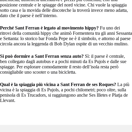
posizione centrale e le spiagge del nord vicine. Chi vuole la spiaggia
sotto casa e la movida delle discoteche la troverà invece meno adatta,
dato che il paese è nell’interno.
Perché Sant Ferran è legato al movimento hippy?
Fu uno dei
ritrovi della comunità hippy che animò Formentera tra gli anni Sessanta
e Settanta: lo storico bar Fonda Pepe ne è il simbolo, e attorno al paese
circola ancora la leggenda di Bob Dylan ospite di un vecchio mulino.
Si può dormire a Sant Ferran senza auto?
Sì: il paese è centrale,
ben collegato dagli autobus e a pochi minuti da Es Pujols e dalle sue
spiagge. Per esplorare comodamente il resto dell’isola resta però
consigliabile uno scooter o una bicicletta.
Qual è la spiaggia più vicina a Sant Ferran de ses Roques?
La più
vicina è la spiaggia di Es Pujols, a pochi chilometri; poco oltre, sulla
penisola di Es Trucadors, si raggiungono anche Ses Illetes e Platja de
Llevant.