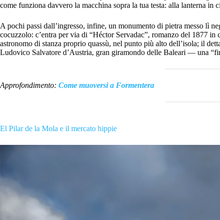
come funziona davvero la macchina sopra la tua testa: alla lanterna in ci
A pochi passi dall’ingresso, infine, un monumento di pietra messo lì negl
cocuzzolo: c’entra per via di “Héctor Servadac”, romanzo del 1877 in
astronomo di stanza proprio quassù, nel punto più alto dell’isola; il det
Ludovico Salvatore d’Austria, gran giramondo delle Baleari — una “fine
Approfondimento:
Come muoversi a Formentera
El Pilar de la Mola e il mercato hippie