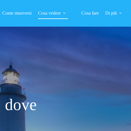
Come muoversi
Cosa vedere
Cosa fare
Di più
: dove
ò