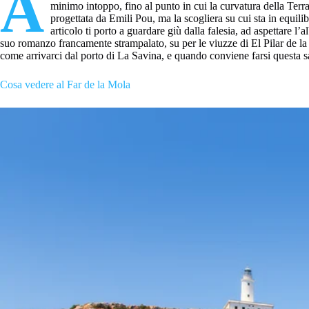
A
minimo intoppo, fino al punto in cui la curvatura della Terra
progettata da Emili Pou, ma la scogliera su cui sta in equilib
articolo ti porto a guardare giù dalla falesia, ad aspettare 
suo romanzo francamente strampalato, su per le viuzze di El Pilar de la 
come arrivarci dal porto di La Savina, e quando conviene farsi questa sa
Cosa vedere al Far de la Mola