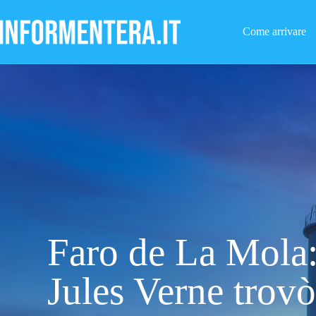
Salta
al
contenuto
Come arrivare
Faro de La Mola
Jules Verne trov