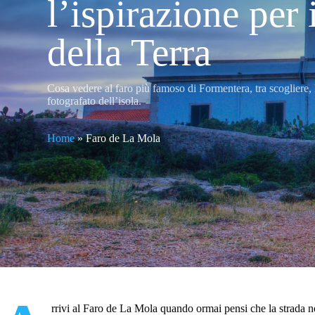
l’ispirazione per 
della Terra
Cosa vedere al faro più famoso di Formentera, tra scogliere, l
fotografato dell’isola.
Home
»
Faro de La Mola
rrivi al Faro de La Mola quando ormai pensi che la strada non