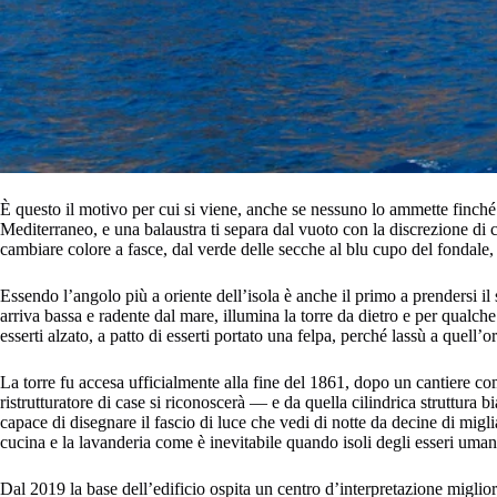
È questo il motivo per cui si viene, anche se nessuno lo ammette finché 
Mediterraneo, e una balaustra ti separa dal vuoto con la discrezione di chi 
cambiare colore a fasce, dal verde delle secche al blu cupo del fondale,
Essendo l’angolo più a oriente dell’isola è anche il primo a prendersi il 
arriva bassa e radente dal mare, illumina la torre da dietro e per qualche
esserti alzato, a patto di esserti portato una felpa, perché lassù a quell’o
La torre fu accesa ufficialmente alla fine del 1861, dopo un cantiere co
ristrutturatore di case si riconoscerà — e da quella cilindrica struttura
capace di disegnare il fascio di luce che vedi di notte da decine di miglia
cucina e la lavanderia come è inevitabile quando isoli degli esseri uman
Dal 2019 la base dell’edificio ospita un centro d’interpretazione miglior