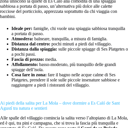
zona uniscono la quiete di Es Caló alla comodità di una spiaggia
sabbiosa a portata di passo, un’alternativa più dolce alle calette
rocciose del porticciolo, apprezzata soprattutto da chi viaggia con
bambini.
Ideale per:
famiglie, chi vuole una spiaggia sabbiosa tranquilla
a portata di passo.
Atmosfera:
balneare, tranquilla, a misura di famiglia.
Distanza dal centro:
pochi minuti a piedi dal villaggio.
Distanza dalla spiaggia:
sulle piccole spiagge di Ses Platgetes o
a pochi passi.
Fascia di prezzo:
media.
Affollamento:
basso-moderato, più tranquillo delle grandi
spiagge dell’isola.
Cosa fare in zona:
fare il bagno nelle acque calme di Ses
Platgetes, prendere il sole sulle piccole insenature sabbiose e
raggiungere a piedi i ristoranti del villaggio.
Ai piedi della salita per La Mola – dove dormire a Es Caló de Sant
Agustí tra natura e sentieri
Alle spalle del villaggio comincia la salita verso l’altopiano di La Mola,
ed è qui, tra pini e campagna, che si trova la fascia più tranquilla e