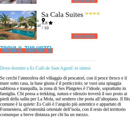
Visita l’HOTEL
Sa Cala Suites
****
Es
8.8
Cal
/ 10
ó
Visita l’HOTEL
TROVA IL TUO HOTEL
Dove dormire a Es Caló de Sant Agustí: in sintesi
Se cerchi l’atmosfera del villaggio di pescatori, con il pesce fresco e il
mare sotto casa, la base giusta è il porticciolo; se vuoi una spiaggia
sabbiosa e tranquilla, la zona di Ses Platgetes è l’ideale, soprattutto in
famiglia. Chi pensa a trekking, natura e silenzio troverà il suo posto ai
piedi della salita per La Mola, sul sentiero che porta all’altopiano. Il filo
comune è la quiete: Es Caló è l’angolo più autentico e appartato di
Formentera, all’estremità orientale dell’isola, con il resto del territorio
comunque a breve distanza per chi ha un mezzo.