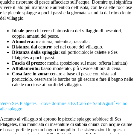
qualche ristorante di pesce affacciato sull’acqua. Dormire qui significa
vivere il lato più marinaro e autentico dell’isola, con le calette rocciose
e le piccole spiagge a pochi passi e la giornata scandita dal ritmo lento
del villaggio.
Ideale per:
chi cerca l’atmosfera del villaggio di pescatori,
coppie, amanti del pesce.
Atmosfera:
marinara, autentica, raccolta.
Distanza dal centro:
sei nel cuore del villaggio.
Distanza dalla spiaggia:
sul porticciolo; le calette e Ses
Platgetes a pochi passi.
Fascia di prezzo:
media (posizione sul mare, offerta limitata).
Affollamento:
basso-moderato, più vivace all’ora di cena.
Cosa fare in zona:
cenare a base di pesce con vista sul
porticciolo, osservare le barche tra gli escars e fare il bagno nelle
calette rocciose ai bordi del villaggio.
Verso Ses Platgetes – dove dormire a Es Caló de Sant Agustí vicino
alle spiagge
Accanto al villaggio si aprono le piccole spiagge sabbiose di Ses
Platgetes, una manciata di insenature di sabbia chiara con acque calme
e basse, perfette per un bagno tranquillo. Le sistemazioni in questa