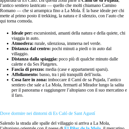
appartata di Es Caló. Da questa zona parte il
Camí de sa Pujada
,
l’antico sentiero lastricato — quello che molti chiamano Camino
Romano — che si arrampica fino a La Mola. È la base ideale per chi
mette al primo posto il trekking, la natura e il silenzio, con l’auto che
qui torna comoda.
Ideale per:
escursionisti, amanti della natura e della quiete, chi
viaggia in auto.
Atmosfera:
rurale, silenziosa, immersa nel verde.
Distanza dal centro:
pochi minuti a piedi o in auto dal
villaggio.
Distanza dalla spiaggia:
poco più di qualche minuto dalle
calette e da Ses Platgetes.
Fascia di prezzo:
media (case e appartamenti sparsi).
Affollamento:
basso, tra i più tranquilli dell’isola.
Cosa fare in zona:
imboccare il Camí de sa Pujada, l’antico
sentiero che sale a La Mola, fermarti al Mirador lungo la salita
per il panorama e raggiungere l’altopiano con il suo mercatino e
il faro.
Dove dormire nei dintorni di Es Caló de Sant Agustí
Salendo la strada alle spalle del villaggio si arriva a La Mola,
l’altopiano orientale con il paese di
El Pilar de la Mola
, il mercatino