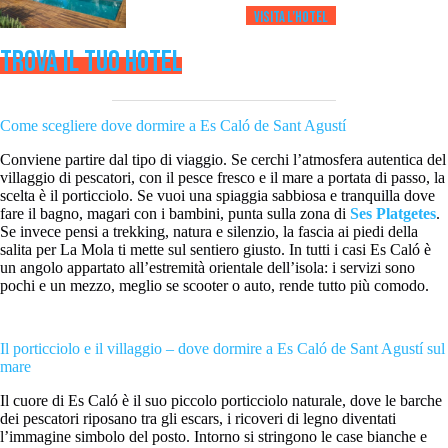
Visita l’HOTEL
TROVA IL TUO HOTEL
Come scegliere dove dormire a Es Caló de Sant Agustí
Conviene partire dal tipo di viaggio. Se cerchi l’atmosfera autentica del
villaggio di pescatori, con il pesce fresco e il mare a portata di passo, la
scelta è il porticciolo. Se vuoi una spiaggia sabbiosa e tranquilla dove
fare il bagno, magari con i bambini, punta sulla zona di
Ses Platgetes
.
Se invece pensi a trekking, natura e silenzio, la fascia ai piedi della
salita per La Mola ti mette sul sentiero giusto. In tutti i casi Es Caló è
un angolo appartato all’estremità orientale dell’isola: i servizi sono
pochi e un mezzo, meglio se scooter o auto, rende tutto più comodo.
Il porticciolo e il villaggio – dove dormire a Es Caló de Sant Agustí sul
mare
Il cuore di Es Caló è il suo piccolo porticciolo naturale, dove le barche
dei pescatori riposano tra gli escars, i ricoveri di legno diventati
l’immagine simbolo del posto. Intorno si stringono le case bianche e