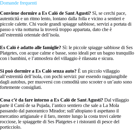
Domande frequenti
Conviene dormire a Es Caló de Sant Agustí?
Sì, se cerchi pace,
autenticità e un ritmo lento, lontano dalla folla e vicino a sentieri e
piccole calette. Chi vuole grandi spiagge sabbiose, servizi a portata di
passo o vita notturna la troverà troppo appartata, dato che è
all’estremità orientale dell’isola.
Es Caló è adatto alle famiglie?
Sì: le piccole spiagge sabbiose di Ses
Platgetes, con acque calme e basse, sono ideali per un bagno tranquillo
con i bambini, e l’atmosfera del villaggio è rilassata e sicura.
Si può dormire a Es Caló senza auto?
È un piccolo villaggio
all’estremità dell’isola, con pochi servizi: pur essendo raggiungibile
dagli autobus, per muoversi con comodità uno scooter o un’auto sono
fortemente consigliati.
Cosa c’è da fare intorno a Es Caló de Sant Agustí?
Dal villaggio
parte il Camí de sa Pujada, l’antico sentiero che sale a La Mola
passando dal panoramico Mirador; sull’altopiano ti aspettano il
mercatino artigianale e il faro, mentre lungo la costa trovi calette
rocciose, le spiaggette di Ses Platgetes e i ristoranti di pesce del
porticciolo.