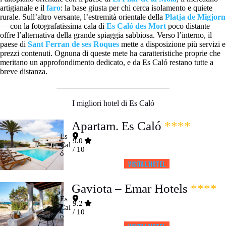
artigianale e il
faro
: la base giusta per chi cerca isolamento e quiete
rurale. Sull’altro versante, l’estremità orientale della
Platja de Migjorn
— con la fotografatissima cala di
Es Caló des Mort
poco distante —
offre l’alternativa della grande spiaggia sabbiosa. Verso l’interno, il
paese di
Sant Ferran de ses Roques
mette a disposizione più servizi e
prezzi contenuti. Ognuna di queste mete ha caratteristiche proprie che
meritano un approfondimento dedicato, e da Es Caló restano tutte a
breve distanza.
I migliori hotel di Es Caló
Apartam. Es Caló
****
Es
9.0
Cal
/ 10
ó
Visita l’HOTEL
Gaviota – Emar Hotels
****
Es
9.2
Cal
/ 10
ó