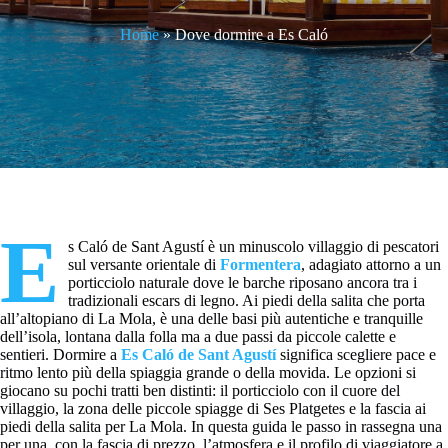
Home
»
Dove dormire a Es Caló
E
s Caló de Sant Agustí è un minuscolo villaggio di pescatori
sul versante orientale di
Formentera
, adagiato attorno a un
porticciolo naturale dove le barche riposano ancora tra i
tradizionali escars di legno. Ai piedi della salita che porta
all’altopiano di La Mola, è una delle basi più autentiche e tranquille
dell’isola, lontana dalla folla ma a due passi da piccole calette e
sentieri. Dormire a
Es Caló de Sant Agustí
significa scegliere pace e
ritmo lento più della spiaggia grande o della movida. Le opzioni si
giocano su pochi tratti ben distinti: il porticciolo con il cuore del
villaggio, la zona delle piccole spiagge di Ses Platgetes e la fascia ai
piedi della salita per La Mola. In questa guida le passo in rassegna una
per una, con la fascia di prezzo, l’atmosfera e il profilo di viaggiatore a