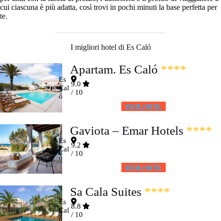
cui ciascuna è più adatta, così trovi in pochi minuti la base perfetta per
te.
I migliori hotel di Es Caló
Apartam. Es Caló
****
Es
9.0
Cal
/ 10
ó
Visita l’HOTEL
Gaviota – Emar Hotels
****
Es
9.2
Cal
/ 10
ó
Visita l’HOTEL
Sa Cala Suites
****
Es
8.8
Cal
/ 10
ó