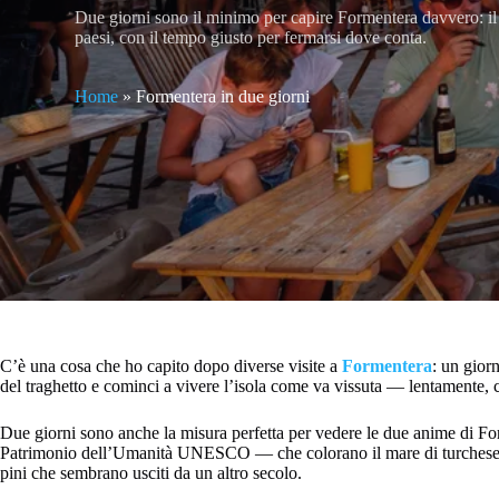
Due giorni sono il minimo per capire Formentera davvero: il mi
paesi, con il tempo giusto per fermarsi dove conta.
Home
»
Formentera in due giorni
C’è una cosa che ho capito dopo diverse visite a
Formentera
: un gior
del traghetto e cominci a vivere l’isola come va vissuta — lentamente, co
Due giorni sono anche la misura perfetta per vedere le due anime di Form
Patrimonio dell’Umanità UNESCO — che colorano il mare di turchese. Dall’
pini che sembrano usciti da un altro secolo.