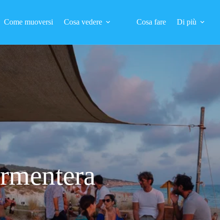
Come muoversi
Cosa vedere
Cosa fare
Di più
ormentera