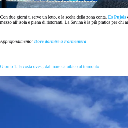
Con due giorni ti serve un letto, e la scelta della zona conta.
Es Pujols
è
mezzo all’isola e piena di ristoranti. La Savina è la più pratica per chi 
Approfondimento:
Dove dormire a Formentera
Giorno 1: la costa ovest, dal mare caraibico al tramonto