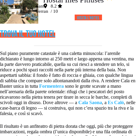
Sant
8.2
Ferran
/ 10
Visita l’HOTEL
TROVA IL TUO HOTEL
Sul piano puramente catastale è una caletta minuscola: l’arenile
dichiarato è lungo intorno ai 250 metri e largo appena una ventina, ma
la parte davvero praticabile, quella su cui riesci a stendere un telo, si
riduce a pochi spazi raccolti nella parte più interna della baia. Non
aspettarti sabbia: il fondo è fatto di roccia e ghiaia, con qualche lingua
di sabbia che compare solo allontanandoti dalla riva. A rendere Cala en
Baster unica in tutta
Formentera
sono le grotte scavate a mano
nell’arenaria della parete orientale: rifugi che i pescatori del posto
ricavarono nella pietra tenera per tirare in secca le barche, completi di
scivoli oggi in disuso. Dove altrove — a
Cala Saona
, a
Es Caló
, nelle
case-barca di legno — si costruiva, qui non c’era spazio tra la riva e la
falesia, e così si scavò.
Il risultato è un anfiteatro di pietra dorata che oggi, più che proteggere
imbarcazioni, regala ombra (l’unica disponibile) e una fila ordinata di