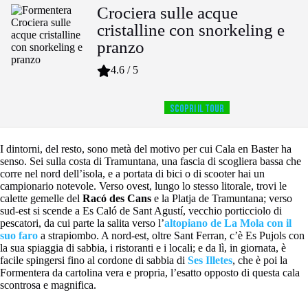
Crociera sulle acque
cristalline con snorkeling e
pranzo
4.6 / 5
SCOPRI IL TOUR
I dintorni, del resto, sono metà del motivo per cui Cala en Baster ha
senso. Sei sulla costa di Tramuntana, una fascia di scogliera bassa che
corre nel nord dell’isola, e a portata di bici o di scooter hai un
campionario notevole. Verso ovest, lungo lo stesso litorale, trovi le
calette gemelle del
Racó des Cans
e la Platja de Tramuntana; verso
sud-est si scende a Es Caló de Sant Agustí, vecchio porticciolo di
pescatori, da cui parte la salita verso l’
altopiano de La Mola con il
suo faro
a strapiombo. A nord-est, oltre Sant Ferran, c’è Es Pujols con
la sua spiaggia di sabbia, i ristoranti e i locali; e da lì, in giornata, è
facile spingersi fino al cordone di sabbia di
Ses Illetes
, che è poi la
Formentera da cartolina vera e propria, l’esatto opposto di questa cala
scontrosa e magnifica.