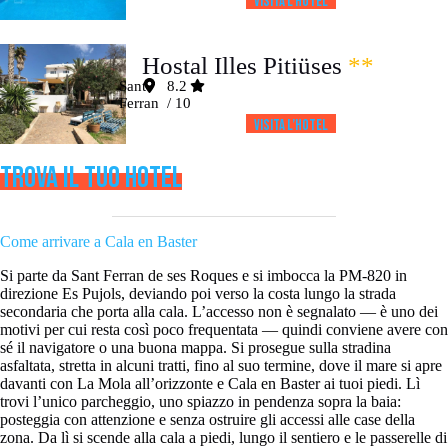
Visita l’HOTEL
Hostal Illes Pitiüses
**
Sant
8.2
Ferran
/ 10
Visita l’HOTEL
TROVA IL TUO HOTEL
Come arrivare a Cala en Baster
Si parte da Sant Ferran de ses Roques e si imbocca la PM-820 in
direzione Es Pujols, deviando poi verso la costa lungo la strada
secondaria che porta alla cala. L’accesso non è segnalato — è uno dei
motivi per cui resta così poco frequentata — quindi conviene avere con
sé il navigatore o una buona mappa. Si prosegue sulla stradina
asfaltata, stretta in alcuni tratti, fino al suo termine, dove il mare si apre
davanti con La Mola all’orizzonte e Cala en Baster ai tuoi piedi. Lì
trovi l’unico parcheggio, uno spiazzo in pendenza sopra la baia:
posteggia con attenzione e senza ostruire gli accessi alle case della
zona. Da lì si scende alla cala a piedi, lungo il sentiero e le passerelle di