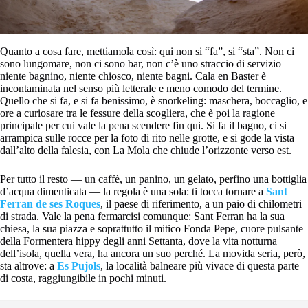
Quanto a cosa fare, mettiamola così: qui non si “fa”, si “sta”. Non ci
sono lungomare, non ci sono bar, non c’è uno straccio di servizio —
niente bagnino, niente chiosco, niente bagni. Cala en Baster è
incontaminata nel senso più letterale e meno comodo del termine.
Quello che si fa, e si fa benissimo, è snorkeling: maschera, boccaglio, e
ore a curiosare tra le fessure della scogliera, che è poi la ragione
principale per cui vale la pena scendere fin qui. Si fa il bagno, ci si
arrampica sulle rocce per la foto di rito nelle grotte, e si gode la vista
dall’alto della falesia, con La Mola che chiude l’orizzonte verso est.
Per tutto il resto — un caffè, un panino, un gelato, perfino una bottiglia
d’acqua dimenticata — la regola è una sola: ti tocca tornare a
Sant
Ferran de ses Roques
, il paese di riferimento, a un paio di chilometri
di strada. Vale la pena fermarcisi comunque: Sant Ferran ha la sua
chiesa, la sua piazza e soprattutto il mitico Fonda Pepe, cuore pulsante
della Formentera hippy degli anni Settanta, dove la vita notturna
dell’isola, quella vera, ha ancora un suo perché. La movida seria, però,
sta altrove: a
Es Pujols
, la località balneare più vivace di questa parte
di costa, raggiungibile in pochi minuti.