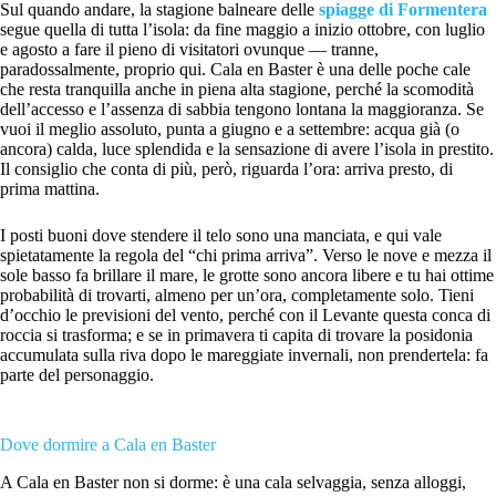
Sul quando andare, la stagione balneare delle
spiagge di Formentera
segue quella di tutta l’isola: da fine maggio a inizio ottobre, con luglio
e agosto a fare il pieno di visitatori ovunque — tranne,
paradossalmente, proprio qui. Cala en Baster è una delle poche cale
che resta tranquilla anche in piena alta stagione, perché la scomodità
dell’accesso e l’assenza di sabbia tengono lontana la maggioranza. Se
vuoi il meglio assoluto, punta a giugno e a settembre: acqua già (o
ancora) calda, luce splendida e la sensazione di avere l’isola in prestito.
Il consiglio che conta di più, però, riguarda l’ora: arriva presto, di
prima mattina.
I posti buoni dove stendere il telo sono una manciata, e qui vale
spietatamente la regola del “chi prima arriva”. Verso le nove e mezza il
sole basso fa brillare il mare, le grotte sono ancora libere e tu hai ottime
probabilità di trovarti, almeno per un’ora, completamente solo. Tieni
d’occhio le previsioni del vento, perché con il Levante questa conca di
roccia si trasforma; e se in primavera ti capita di trovare la posidonia
accumulata sulla riva dopo le mareggiate invernali, non prendertela: fa
parte del personaggio.
Dove dormire a Cala en Baster
A Cala en Baster non si dorme: è una cala selvaggia, senza alloggi,