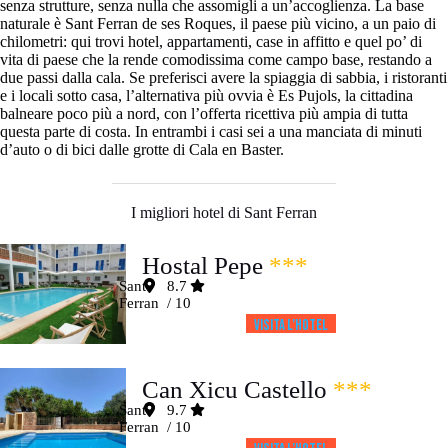
senza strutture, senza nulla che assomigli a un’accoglienza. La base
naturale è Sant Ferran de ses Roques, il paese più vicino, a un paio di
chilometri: qui trovi hotel, appartamenti, case in affitto e quel po’ di
vita di paese che la rende comodissima come campo base, restando a
due passi dalla cala. Se preferisci avere la spiaggia di sabbia, i ristoranti
e i locali sotto casa, l’alternativa più ovvia è Es Pujols, la cittadina
balneare poco più a nord, con l’offerta ricettiva più ampia di tutta
questa parte di costa. In entrambi i casi sei a una manciata di minuti
d’auto o di bici dalle grotte di Cala en Baster.
I migliori hotel di Sant Ferran
Hostal Pepe
***
Sant
8.7
Ferran
/ 10
Visita l’HOTEL
Can Xicu Castello
***
Sant
9.7
Ferran
/ 10