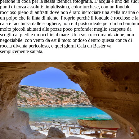
persone in coda per la stessa identica fotografia. L’acqua è uno dei suoi
punti di forza assoluti: limpidissima, color turchese, con un fondale
roccioso pieno di anfratti dove non è raro incrociare una stella marina o
un polpo che fa finta di niente. Proprio perché il fondale è roccioso e la
cala è racchiusa dalle scogliere, non è il posto ideale per chi ha bambini
molto piccoli abituati alle pozze poco profonde: meglio scarpette da
scoglio ai piedi e un occhio al mare. Una sola raccomandazione, non
negoziabile: con vento da est il moto ondoso dentro questa conca di
roccia diventa pericoloso, e quei giorni Cala en Baster va
semplicemente saltata.