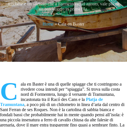
turchese e un silenzio che a Formentera, ad agosto, vale più di
un parcheggio in prima fila.
Home
»
Cala en Baster
C
ala en Baster è una di quelle spiagge che ti costringono a
rivedere cosa intendi per “spiaggia”. Si trova sulla costa
nord di Formentera, lungo il versante di Tramuntana,
incastonata tra il Racó des Cans e la
Platja de
Tramuntana
, a poco più di un chilometro in linea d’aria dal centro di
Sant Ferran de ses Roques. Non è la cartolina di sabbia bianca e
fondali bassi che probabilmente hai in mente quando pensi all’isola: è
una piccola insenatura a ferro di cavallo chiusa da alte falesie di
arenaria, dove il mare entra trasparente fino quasi a sembrare finto. La