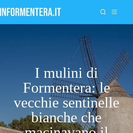
Salta
al
contenuto
I mulini di
Formentera: le
vecchie sentinelle
bianche che
macinavano il