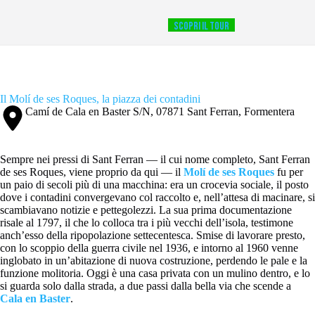
SCOPRI IL TOUR
Il Molí de ses Roques, la piazza dei contadini
Camí de Cala en Baster S/N, 07871 Sant Ferran, Formentera
Sempre nei pressi di Sant Ferran — il cui nome completo, Sant Ferran
de ses Roques, viene proprio da qui — il
Molí de ses Roques
fu per
un paio di secoli più di una macchina: era un crocevia sociale, il posto
dove i contadini convergevano col raccolto e, nell’attesa di macinare, si
scambiavano notizie e pettegolezzi. La sua prima documentazione
risale al 1797, il che lo colloca tra i più vecchi dell’isola, testimone
anch’esso della ripopolazione settecentesca. Smise di lavorare presto,
con lo scoppio della guerra civile nel 1936, e intorno al 1960 venne
inglobato in un’abitazione di nuova costruzione, perdendo le pale e la
funzione molitoria. Oggi è una casa privata con un mulino dentro, e lo
si guarda solo dalla strada, a due passi dalla bella via che scende a
Cala en Baster
.