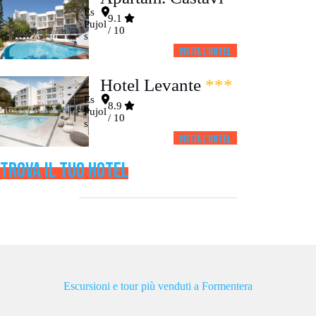
Es
9.1
Pujol
/ 10
s
Visita l’HOTEL
Hotel Levante
***
Es
8.9
Pujol
/ 10
s
Visita l’HOTEL
TROVA IL TUO HOTEL
Escursioni e tour più venduti a Formentera