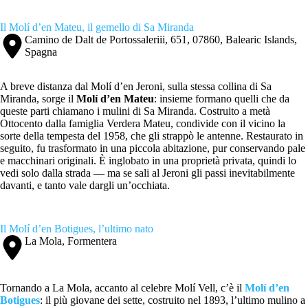
Il Molí d’en Mateu, il gemello di Sa Miranda
Camino de Dalt de Portossaleriii, 651, 07860, Balearic Islands,
Spagna
A breve distanza dal Molí d’en Jeroni, sulla stessa collina di Sa
Miranda, sorge il
Molí d’en Mateu
: insieme formano quelli che da
queste parti chiamano i mulini di Sa Miranda. Costruito a metà
Ottocento dalla famiglia Verdera Mateu, condivide con il vicino la
sorte della tempesta del 1958, che gli strappò le antenne. Restaurato in
seguito, fu trasformato in una piccola abitazione, pur conservando pale
e macchinari originali. È inglobato in una proprietà privata, quindi lo
vedi solo dalla strada — ma se sali al Jeroni gli passi inevitabilmente
davanti, e tanto vale dargli un’occhiata.
Il Molí d’en Botigues, l’ultimo nato
La Mola, Formentera
Tornando a La Mola, accanto al celebre Molí Vell, c’è il
Molí d’en
Botigues
: il più giovane dei sette, costruito nel 1893, l’ultimo mulino a