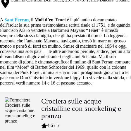
A
Sant Ferran
, il
Molí d’en Teuet
è il più antico documentato
dell’isola: la sua prima testimonianza scritta risale al 1751, e da quando
Francisco Aís lo vendette a Bartomeu Mayans “Teuet” è rimasto
sempre della stessa famiglia, che gli ha prestato il nome. La leggenda
racconta che l’antenato Mayans, navigando, trovò in mare un grosso
tronco e pensò di farci un mulino. Smise di macinare nel 1964 e oggi
conserva una sola pala — le altre andarono perdute, si dice, per un atto
di vandalismo di giovani stranieri negli anni Settanta. Ma il suo
momento di gloria è cinematografico: il mulino di Sant Ferran compare
nel film “More” di Barbet Schroeder del 1969, quello con la colonna
sonora dei Pink Floyd, in una scena in cui i protagonisti giocano tra le
pale come Don Chisciotte in versione hippy. Lo si vede dalla strada, e i
percorsi verdi numero 14 e 16 ci passano accanto.
Crociera sulle acque
cristalline con snorkeling e
pranzo
4.6 / 5