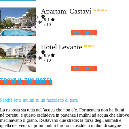
Apartam. Castaví
****
Es
9.1
Pujol
/ 10
s
Visita l’HOTEL
Hotel Levante
***
Es
8.9
Pujol
/ 10
s
Visita l’HOTEL
TROVA IL TUO HOTEL
Perché sette mulini su un fazzoletto di terra
La risposta sta tutta nell’acqua che non c’è. Formentera non ha fiumi
né torrenti, e questo escludeva in partenza i mulini ad acqua che altrove
macinavano il grano. Restavano due strade: la forza degli animali e
quella del vento. I primi mulini furono i cosiddetti mulini di sangue