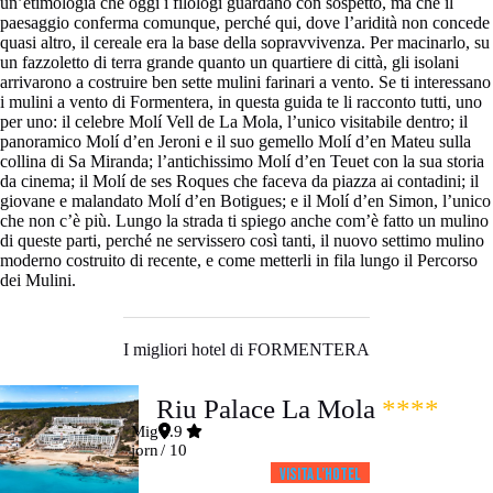
un’etimologia che oggi i filologi guardano con sospetto, ma che il
paesaggio conferma comunque, perché qui, dove l’aridità non concede
quasi altro, il cereale era la base della sopravvivenza. Per macinarlo, su
un fazzoletto di terra grande quanto un quartiere di città, gli isolani
arrivarono a costruire ben sette mulini farinari a vento. Se ti interessano
i mulini a vento di Formentera, in questa guida te li racconto tutti, uno
per uno: il celebre Molí Vell de La Mola, l’unico visitabile dentro; il
panoramico Molí d’en Jeroni e il suo gemello Molí d’en Mateu sulla
collina di Sa Miranda; l’antichissimo Molí d’en Teuet con la sua storia
da cinema; il Molí de ses Roques che faceva da piazza ai contadini; il
giovane e malandato Molí d’en Botigues; e il Molí d’en Simon, l’unico
che non c’è più. Lungo la strada ti spiego anche com’è fatto un mulino
di queste parti, perché ne servissero così tanti, il nuovo settimo mulino
moderno costruito di recente, e come metterli in fila lungo il Percorso
dei Mulini.
I migliori hotel di FORMENTERA
Riu Palace La Mola
****
Mig
8.9
jorn
/ 10
Visita l’HOTEL