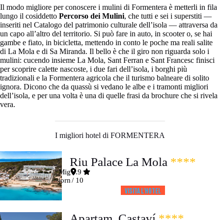
Il modo migliore per conoscere i mulini di Formentera è metterli in fila
lungo il cosiddetto
Percorso dei Mulini
, che tutti e sei i superstiti —
inseriti nel Catalogo del patrimonio culturale dell’isola — attraversa da
un capo all’altro del territorio. Si può fare in auto, in scooter o, se hai
gambe e fiato, in bicicletta, mettendo in conto le poche ma reali salite
di La Mola e di Sa Miranda. Il bello è che il giro non riguarda solo i
mulini: cucendo insieme La Mola, Sant Ferran e Sant Francesc finisci
per scoprire calette nascoste, i due fari dell’isola, i borghi più
tradizionali e la Formentera agricola che il turismo balneare di solito
ignora. Dicono che da quassù si vedano le albe e i tramonti migliori
dell’isola, e per una volta è una di quelle frasi da brochure che si rivela
vera.
I migliori hotel di FORMENTERA
Riu Palace La Mola
****
Mig
8.9
jorn
/ 10
Visita l’HOTEL
Apartam. Castaví
****