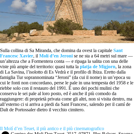
Sulla collina di Sa Miranda, che domina da ovest la capitale
Sant
Francesc Xavier
, il
Molí d’en Jeroni
se ne sta a 64 metri sul mare —
un’altezza che a Formentera conta — e ripaga la salita con una delle
viste più ampie del territorio: quasi tutta la
platja de Migjorn
, la zona
di La Savina, l’isolotto di Es Vedrà e il profilo di Ibiza. Eretto dalla
famiglia Tur soprannominata “Jeroni” (da cui il nome) in un’epoca su
cui le fonti non concordano, perse le pale in una tempesta del 1958 e le
riebbe solo con il restauro del 1991. È uno dei pochi mulini che
conserva le sei pale al loro posto, ed è anche il più comodo da
raggiungere: di proprietà privata come gli altri, non si visita dentro, ma
all’esterno ci si arriva a piedi da Sant Francesc, salendo per il camí de
Dalt de Portossaler dietro il vecchio cimitero.
Il Molí d’en Teuet, il più antico e il più cinematografico
Camino des Moli Den Tauet, 2517, 07871, Illes Balears, Spagna