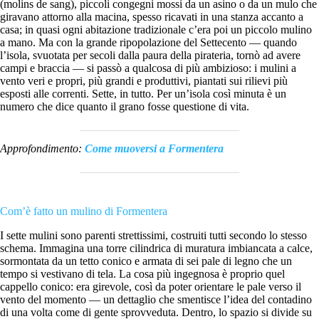
(molins de sang), piccoli congegni mossi da un asino o da un mulo che
giravano attorno alla macina, spesso ricavati in una stanza accanto a
casa; in quasi ogni abitazione tradizionale c’era poi un piccolo mulino
a mano. Ma con la grande ripopolazione del Settecento — quando
l’isola, svuotata per secoli dalla paura della pirateria, tornò ad avere
campi e braccia — si passò a qualcosa di più ambizioso: i mulini a
vento veri e propri, più grandi e produttivi, piantati sui rilievi più
esposti alle correnti. Sette, in tutto. Per un’isola così minuta è un
numero che dice quanto il grano fosse questione di vita.
Approfondimento:
Come muoversi a Formentera
Com’è fatto un mulino di Formentera
I sette mulini sono parenti strettissimi, costruiti tutti secondo lo stesso
schema. Immagina una torre cilindrica di muratura imbiancata a calce,
sormontata da un tetto conico e armata di sei pale di legno che un
tempo si vestivano di tela. La cosa più ingegnosa è proprio quel
cappello conico: era girevole, così da poter orientare le pale verso il
vento del momento — un dettaglio che smentisce l’idea del contadino
di una volta come di gente sprovveduta. Dentro, lo spazio si divide su