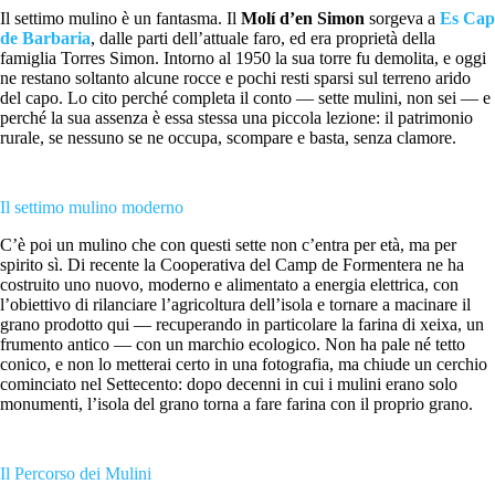
Il settimo mulino è un fantasma. Il
Molí d’en Simon
sorgeva a
Es Cap
de Barbaria
, dalle parti dell’attuale faro, ed era proprietà della
famiglia Torres Simon. Intorno al 1950 la sua torre fu demolita, e oggi
ne restano soltanto alcune rocce e pochi resti sparsi sul terreno arido
del capo. Lo cito perché completa il conto — sette mulini, non sei — e
perché la sua assenza è essa stessa una piccola lezione: il patrimonio
rurale, se nessuno se ne occupa, scompare e basta, senza clamore.
Il settimo mulino moderno
C’è poi un mulino che con questi sette non c’entra per età, ma per
spirito sì. Di recente la Cooperativa del Camp de Formentera ne ha
costruito uno nuovo, moderno e alimentato a energia elettrica, con
l’obiettivo di rilanciare l’agricoltura dell’isola e tornare a macinare il
grano prodotto qui — recuperando in particolare la farina di xeixa, un
frumento antico — con un marchio ecologico. Non ha pale né tetto
conico, e non lo metterai certo in una fotografia, ma chiude un cerchio
cominciato nel Settecento: dopo decenni in cui i mulini erano solo
monumenti, l’isola del grano torna a fare farina con il proprio grano.
Il Percorso dei Mulini