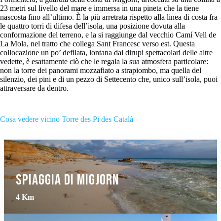
23 metri sul livello del mare e immersa in una pineta che la tiene
nascosta fino all’ultimo. È la più arretrata rispetto alla linea di costa fra
le quattro torri di difesa dell’isola, una posizione dovuta alla
conformazione del terreno, e la si raggiunge dal vecchio Camí Vell de
La Mola, nel tratto che collega Sant Francesc verso est. Questa
collocazione un po’ defilata, lontana dai dirupi spettacolari delle altre
vedette, è esattamente ciò che le regala la sua atmosfera particolare:
non la torre dei panorami mozzafiato a strapiombo, ma quella del
silenzio, dei pini e di un pezzo di Settecento che, unico sull’isola, puoi
attraversare da dentro.
Cosa vedere vicino Torre des Pi des Català
Spiaggia di Migjorn
4 Km