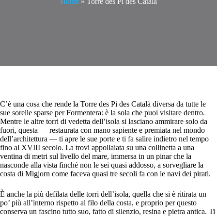
Home
»
Torre des Pi des Català
C’è
una cosa che rende la Torre des Pi des Català diversa da tutte le
sue sorelle sparse per Formentera: è la sola che puoi visitare dentro.
Mentre le altre torri di vedetta dell’isola si lasciano ammirare solo da
fuori, questa — restaurata con mano sapiente e premiata nel mondo
dell’architettura — ti apre le sue porte e ti fa salire indietro nel tempo
fino al XVIII secolo. La trovi appollaiata su una collinetta a una
ventina di metri sul livello del mare, immersa in un pinar che la
nasconde alla vista finché non le sei quasi addosso, a sorvegliare la
costa di Migjorn come faceva quasi tre secoli fa con le navi dei pirati.
È anche la più defilata delle torri dell’isola, quella che si è ritirata un
po’ più all’interno rispetto al filo della costa, e proprio per questo
conserva un fascino tutto suo, fatto di silenzio, resina e pietra antica. Ti