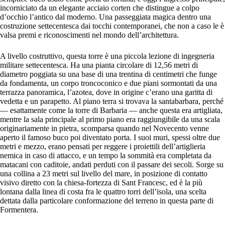
incorniciato da un elegante acciaio corten che distingue a colpo
d’occhio l’antico dal moderno. Una passeggiata magica dentro una
costruzione settecentesca dai tocchi contemporanei, che non a caso le è
valsa premi e riconoscimenti nel mondo dell’architettura.
A livello costruttivo, questa torre è una piccola lezione di ingegneria
militare settecentesca. Ha una pianta circolare di 12,56 metri di
diametro poggiata su una base di una trentina di centimetri che funge
da fondamenta, un corpo troncoconico e due piani sormontati da una
terrazza panoramica, l’azotea, dove in origine c’erano una garitta di
vedetta e un parapetto. Al piano terra si trovava la santabarbara, perché
— esattamente come la torre di Barbaria — anche questa era artigliata,
mentre la sala principale al primo piano era raggiungibile da una scala
originariamente in pietra, scomparsa quando nel Novecento venne
aperto il famoso buco poi diventato porta. I suoi muri, spessi oltre due
metri e mezzo, erano pensati per reggere i proiettili dell’artiglieria
nemica in caso di attacco, e un tempo la sommità era completata da
matacani con caditoie, andati perduti con il passare dei secoli. Sorge su
una collina a 23 metri sul livello del mare, in posizione di contatto
visivo diretto con la chiesa-fortezza di Sant Francesc, ed è la più
lontana dalla linea di costa fra le quattro torri dell’isola, una scelta
dettata dalla particolare conformazione del terreno in questa parte di
Formentera.