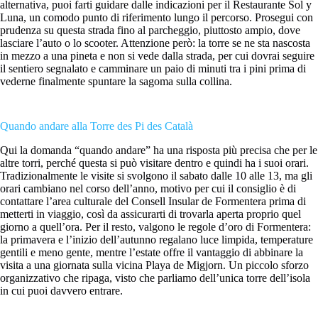
alternativa, puoi farti guidare dalle indicazioni per il Restaurante Sol y
Luna, un comodo punto di riferimento lungo il percorso. Prosegui con
prudenza su questa strada fino al parcheggio, piuttosto ampio, dove
lasciare l’auto o lo scooter. Attenzione però: la torre se ne sta nascosta
in mezzo a una pineta e non si vede dalla strada, per cui dovrai seguire
il sentiero segnalato e camminare un paio di minuti tra i pini prima di
vederne finalmente spuntare la sagoma sulla collina.
Quando andare alla Torre des Pi des Català
Qui la domanda “quando andare” ha una risposta più precisa che per le
altre torri, perché questa si può visitare dentro e quindi ha i suoi orari.
Tradizionalmente le visite si svolgono il sabato dalle 10 alle 13, ma gli
orari cambiano nel corso dell’anno, motivo per cui il consiglio è di
contattare l’area culturale del Consell Insular de Formentera prima di
metterti in viaggio, così da assicurarti di trovarla aperta proprio quel
giorno a quell’ora. Per il resto, valgono le regole d’oro di Formentera:
la primavera e l’inizio dell’autunno regalano luce limpida, temperature
gentili e meno gente, mentre l’estate offre il vantaggio di abbinare la
visita a una giornata sulla vicina Playa de Migjorn. Un piccolo sforzo
organizzativo che ripaga, visto che parliamo dell’unica torre dell’isola
in cui puoi davvero entrare.