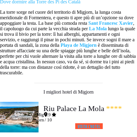
Dove dormire alla Torre des Pi des Català
La torre sorge nel cuore del territorio di Migjorn, la lunga costa
meridionale di Formentera, e questo ti apre più di un’opzione su dove
appoggiare la testa. La base più comoda resta
Sant Francesc Xavier
,
il capoluogo da cui parte la vecchia strada per
La Mola
lungo la quale
si trova il bivio per la torre: lì hai alberghi, appartamenti e ogni
servizio, e raggiungi il pinar in pochi minuti. Se invece sogni il mare a
portata di sandali, la zona della
Playa de Migjorn
è disseminata di
strutture affacciate su una delle spiagge più lunghe e belle dell’isola,
perfette per chi vuole alternare la visita alla torre a lunghe ore di sabbia
e acqua cristallina. In nessun caso, va da sé, si dorme tra i pini ai piedi
della torre: ma con distanze così ridotte, è un dettaglio del tutto
trascurabile.
I migliori hotel di Migjorn
Riu Palace La Mola
****
Mig
8.9
jorn
/ 10
Visita l’HOTEL