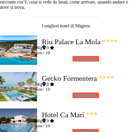
racconto cos’è, cosa si vede da lassù, come arrivare, quando andare e
dove si trova.
I migliori hotel di Migjorn
Riu Palace La Mola
****
Mig
8.9
jorn
/ 10
Visita l’HOTEL
Gecko Formentera
****
Mig
8.8
jorn
/ 10
Visita l’HOTEL
Hotel Ca Marí
***
Mig
8.9
jorn
/ 10