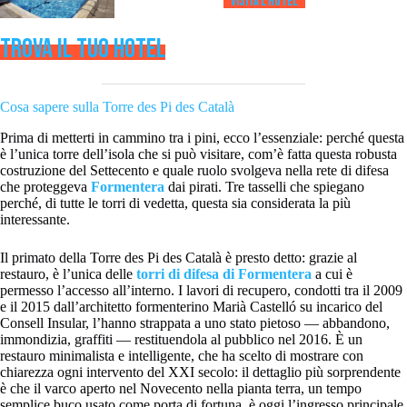
Visita l’HOTEL
TROVA IL TUO HOTEL
Cosa sapere sulla Torre des Pi des Català
Prima di metterti in cammino tra i pini, ecco l’essenziale: perché questa
è l’unica torre dell’isola che si può visitare, com’è fatta questa robusta
costruzione del Settecento e quale ruolo svolgeva nella rete di difesa
che proteggeva
Formentera
dai pirati. Tre tasselli che spiegano
perché, di tutte le torri di vedetta, questa sia considerata la più
interessante.
Il primato della Torre des Pi des Català è presto detto: grazie al
restauro, è l’unica delle
torri di difesa di Formentera
a cui è
permesso l’accesso all’interno. I lavori di recupero, condotti tra il 2009
e il 2015 dall’architetto formenterino Marià Castelló su incarico del
Consell Insular, l’hanno strappata a uno stato pietoso — abbandono,
immondizia, graffiti — restituendola al pubblico nel 2016. È un
restauro minimalista e intelligente, che ha scelto di mostrare con
chiarezza ogni intervento del XXI secolo: il dettaglio più sorprendente
è che il varco aperto nel Novecento nella pianta terra, un tempo
semplice buco usato come porta di fortuna, è oggi l’ingresso principale,