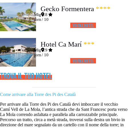
Gecko Formentera
****
Mig
8.8
jorn
/ 10
Visita l’HOTEL
Hotel Ca Marí
***
Mig
8.9
jorn
/ 10
Visita l’HOTEL
TROVA IL TUO HOTEL
Come arrivare alla Torre des Pi des Català
Per arrivare alla Torre des Pi des Català devi imboccare il vecchio
Camí Vell de La Mola, l’antica strada che da Sant Francesc porta verso
La Mola correndo asfaltata e parallela alla carrozzabile principale.
Percorso un tratto, circa a metà strada, troverai sulla destra un bivio in
direzione del mare segnalato da un cartello con il nome della torre; in