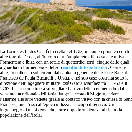
La Torre des Pi des Català fu eretta nel 1763, in contemporanea con le
altre torri dell’isola, all’interno di un’ampia rete difensiva che univa
Formentera e Ibiza con un totale di quattordici torri, cinque delle quali
a guardia di Formentera e del suo
isolotto di Espalmador
. Come le
altre, fu collocata sul terreno dal capitano generale delle Isole Baleari,
Francisco de Paula Bucarelli y Ursúa, e nel suo caso costruita sotto la
direzione dell’ingegnere militare José García Martínez tra il 1762 e il
1763. Il suo compito era sorvegliare l’arrivo delle navi nemiche dal
versante meridionale dell’isola, lungo la costa di Migjorn, e dare
l’allarme alle altre vedette grazie al contatto visivo con la chiesa di Sant
Francesc, anch’essa all’epoca utilizzata a scopo difensivo. Un
ingranaggio di un sistema che, torre dopo torre, teneva al sicuro la
popolazione dell’isola.