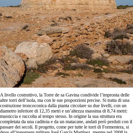
A livello costruttivo, la Torre de sa Gavina condivide l’impronta delle
altre torri dell’isola, ma con le sue proporzioni precise. Si tratta di una
costruzione troncoconica dalla pianta circolare su due livelli, con un
diametro inferiore di 12,35 metri e un’altezza massima di 8,74 metri:
massiccia e raccolta al tempo stesso. In origine la sua struttura era
completata da una caditoia e da un matacane, andati però perduti con il
passare dei secoli. Il progetto, come per tutte le torri di Formentera, si
deve all’ingegnere militare José García Martínez, mentre nel 2008 la