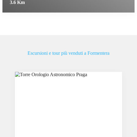
3.6 Km
Escursioni e tour più venduti a Formentera
Slide 3 of 6