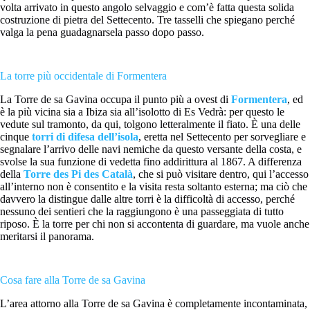
volta arrivato in questo angolo selvaggio e com’è fatta questa solida
costruzione di pietra del Settecento. Tre tasselli che spiegano perché
valga la pena guadagnarsela passo dopo passo.
La torre più occidentale di Formentera
La Torre de sa Gavina occupa il punto più a ovest di
Formentera
, ed
è la più vicina sia a Ibiza sia all’isolotto di Es Vedrà: per questo le
vedute sul tramonto, da qui, tolgono letteralmente il fiato. È una delle
cinque
torri di difesa dell’isola
, eretta nel Settecento per sorvegliare e
segnalare l’arrivo delle navi nemiche da questo versante della costa, e
svolse la sua funzione di vedetta fino addirittura al 1867. A differenza
della
Torre des Pi des Català
, che si può visitare dentro, qui l’accesso
all’interno non è consentito e la visita resta soltanto esterna; ma ciò che
davvero la distingue dalle altre torri è la difficoltà di accesso, perché
nessuno dei sentieri che la raggiungono è una passeggiata di tutto
riposo. È la torre per chi non si accontenta di guardare, ma vuole anche
meritarsi il panorama.
Cosa fare alla Torre de sa Gavina
L’area attorno alla Torre de sa Gavina è completamente incontaminata,