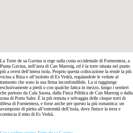
La Torre de sa Gavina si erge sulla costa occidentale di Formentera, a
Punta Gavina, nell’area di Can Marroig, ed è la torre situata nel punto
più a ovest dell’intera isola. Proprio questa collocazione la rende la più
vicina a Ibiza e all’isolotto di Es Vedrà, regalandole le vedute al
tramonto che sono la sua firma inconfondibile. La si raggiunge
esclusivamente a piedi o con qualche fatica in mezzo, lungo i sentieri
che partono da Cala Saona, dalla Finca Pública de Can Marroig o dalla
zona di Portu Saler. È la più remota e selvaggia delle cinque torri di
difesa di Formentera, e forse anche per questo la più romantica: un
avamposto di pietra all’estremità dell’isola, dove finisce la terra e
comincia il mito di Es Vedrà.
Cosa vedere vicino Torre de sa Gavina