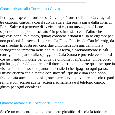
Come arrivare alla Torre de sa Gavina
Per raggiungere la Torre de sa Gavina, o Torre de Punta Gavina, hai
tre opzioni, ciascuna con il suo carattere. La prima parte dalla zona di
Portu Saler e ti permette di avvicinarti con un mezzo, ma è bene
saperlo in anticipo: il tracciato è in pessimo stato e tutt’altro che
agevole per auto e moto, quindi conviene affidarsi a un navigatore per
non perdersi. La seconda parte dalla Finca Pública de Can Marroig, da
cui si segue la costa per circa due chilometri con una camminata
scenografica immersa nella natura. La terza, e probabilmente la più
consigliabile, parte dalla spiaggia di Cala Saona e procede verso nord
costeggiando il litorale per circa tre chilometri all’andata: un percorso
più lungo, da raddoppiare per il ritorno, ma con la torre quasi sempre in
vista a fare da bussola e panorami costieri che ripagano ogni passo.
Un’avvertenza che ti faccio con sincerità: questa è una zona poco
frequentata anche in alta stagione, perciò evita di venirci da solo e parti
sempre con scarpe adatte, acqua a sufficienza e il telefono carico,
giusto per ogni evenienza.
Quando andare alla Torre de sa Gavina
Se c’è un momento in cui questa torre giustifica da sola la fatica, è il