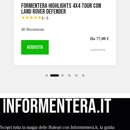
Formentera: scopri il nostro
pacchetto fast ferry + bici elettrica
★★★★
4.4 / 5
78 Recensioni
Da 75,00 €
ACQUISTA
a persona
Scopri tutta la magia delle Baleari con Informentera.it, la guida