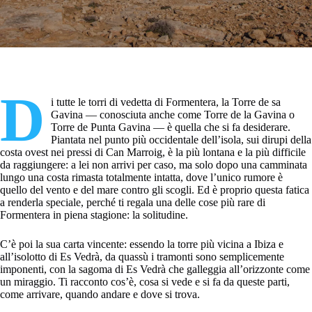
D
i tutte le torri di vedetta di Formentera, la Torre de sa
Gavina — conosciuta anche come Torre de la Gavina o
Torre de Punta Gavina — è quella che si fa desiderare.
Piantata nel punto più occidentale dell’isola, sui dirupi della
costa ovest nei pressi di Can Marroig, è la più lontana e la più difficile
da raggiungere: a lei non arrivi per caso, ma solo dopo una camminata
lungo una costa rimasta totalmente intatta, dove l’unico rumore è
quello del vento e del mare contro gli scogli. Ed è proprio questa fatica
a renderla speciale, perché ti regala una delle cose più rare di
Formentera in piena stagione: la solitudine.
C’è poi la sua carta vincente: essendo la torre più vicina a Ibiza e
all’isolotto di Es Vedrà, da quassù i tramonti sono semplicemente
imponenti, con la sagoma di Es Vedrà che galleggia all’orizzonte come
un miraggio. Ti racconto cos’è, cosa si vede e si fa da queste parti,
come arrivare, quando andare e dove si trova.