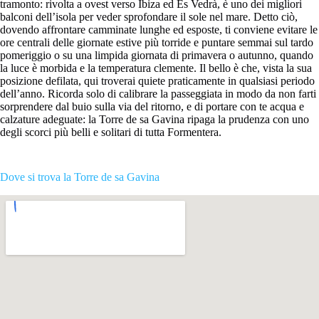
tramonto: rivolta a ovest verso Ibiza ed Es Vedrà, è uno dei migliori
balconi dell’isola per veder sprofondare il sole nel mare. Detto ciò,
dovendo affrontare camminate lunghe ed esposte, ti conviene evitare le
ore centrali delle giornate estive più torride e puntare semmai sul tardo
pomeriggio o su una limpida giornata di primavera o autunno, quando
la luce è morbida e la temperatura clemente. Il bello è che, vista la sua
posizione defilata, qui troverai quiete praticamente in qualsiasi periodo
dell’anno. Ricorda solo di calibrare la passeggiata in modo da non farti
sorprendere dal buio sulla via del ritorno, e di portare con te acqua e
calzature adeguate: la Torre de sa Gavina ripaga la prudenza con uno
degli scorci più belli e solitari di tutta Formentera.
Dove si trova la Torre de sa Gavina