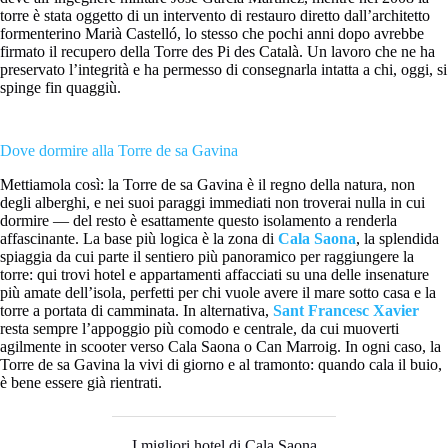
torre è stata oggetto di un intervento di restauro diretto dall’architetto
formenterino Marià Castelló, lo stesso che pochi anni dopo avrebbe
firmato il recupero della Torre des Pi des Català. Un lavoro che ne ha
preservato l’integrità e ha permesso di consegnarla intatta a chi, oggi, si
spinge fin quaggiù.
Dove dormire alla Torre de sa Gavina
Mettiamola così: la Torre de sa Gavina è il regno della natura, non
degli alberghi, e nei suoi paraggi immediati non troverai nulla in cui
dormire — del resto è esattamente questo isolamento a renderla
affascinante. La base più logica è la zona di
Cala Saona
, la splendida
spiaggia da cui parte il sentiero più panoramico per raggiungere la
torre: qui trovi hotel e appartamenti affacciati su una delle insenature
più amate dell’isola, perfetti per chi vuole avere il mare sotto casa e la
torre a portata di camminata. In alternativa,
Sant Francesc Xavier
resta sempre l’appoggio più comodo e centrale, da cui muoverti
agilmente in scooter verso Cala Saona o Can Marroig. In ogni caso, la
Torre de sa Gavina la vivi di giorno e al tramonto: quando cala il buio,
è bene essere già rientrati.
I migliori hotel di Cala Saona