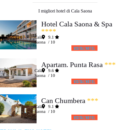
I migliori hotel di Cala Saona
Hotel Cala Saona & Spa
****
Cala
9.1
Saona
/ 10
Visita l’HOTEL
Apartam. Punta Rasa
***
Cala
9.6
Saona
/ 10
Visita l’HOTEL
Can Chumbera
***
Cala
9.1
Saona
/ 10
Visita l’HOTEL