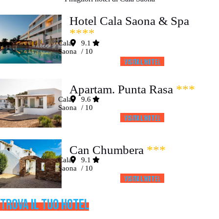
Hotel Cala Saona & Spa
****
Cala
9.1
Saona
/ 10
Visita l’HOTEL
Apartam. Punta Rasa
***
Cala
9.6
Saona
/ 10
Visita l’HOTEL
Can Chumbera
***
Cala
9.1
Saona
/ 10
Visita l’HOTEL
TROVA IL TUO HOTEL