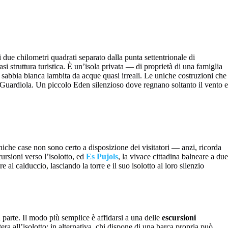
i due chilometri quadrati separato dalla punta settentrionale di
asi struttura turistica. È un’isola privata — di proprietà di una famiglia
i sabbia bianca lambita da acque quasi irreali. Le uniche costruzioni che
 sa Guardiola. Un piccolo Eden silenzioso dove regnano soltanto il vento e
 uniche case non sono certo a disposizione dei visitatori — anzi, ricorda
cursioni verso l’isolotto, ed
Es Pujols
, la vivace cittadina balneare a due
al calduccio, lasciando la torre e il suo isolotto al loro silenzio
 parte. Il modo più semplice è affidarsi a una delle
escursioni
 all’isolotto; in alternativa, chi dispone di una barca propria può