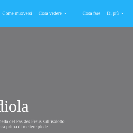
Come muoversi
Cosa vedere
Cosa fare
Di più
diola
nella del Pas des Freus sull’isolotto
ora prima di mettere piede