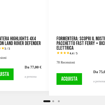
tera Highlights 4X4
Formentera: scopri il nost
on Land Rover Defender
pacchetto fast ferry + bic
elettrica
★★
5 / 5
★★★★
4.4 / 5
sioni
78 Recensioni
Da 77,00 €
Da 75,0
UISTA
a persona
ACQUISTA
a person