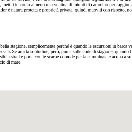
 mettiti in conto almeno una ventina di minuti di cammino per raggiungere
 è natura protetta e proprietà privata, quindi muoviti con rispetto, non
a bella stagione, semplicemente perché è quando le escursioni in barca ve
rsata. Se ami la solitudine, però, punta sulle code di stagione, quando l’i
vestiti a strati e porta con te scarpe comode per la camminata e acqua a 
ccio di mare.