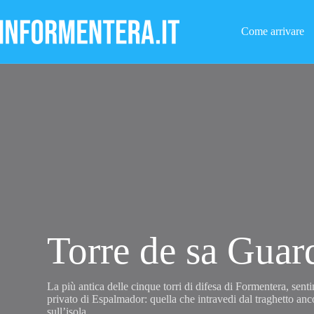
Salta
al
contenuto
Come arrivare
Torre de sa Guar
La più antica delle cinque torri di difesa di Formentera, senti
privato di Espalmador: quella che intravedi dal traghetto anc
sull’isola.