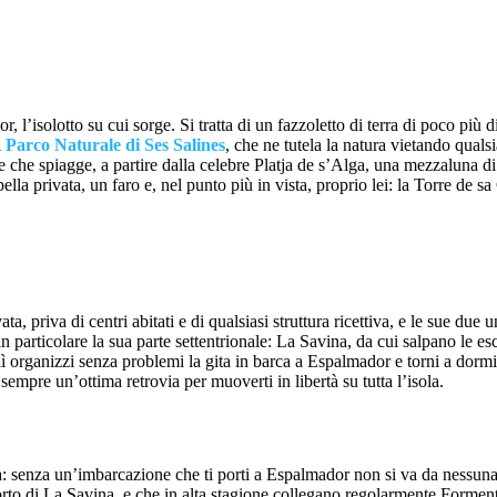
l’isolotto su cui sorge. Si tratta di un fazzoletto di terra di poco più d
l
Parco Naturale di Ses Salines
, che ne tutela la natura vietando qualsi
 e che spiagge, a partire dalla celebre Platja de s’Alga, una mezzaluna d
ella privata, un faro e, nel punto più in vista, proprio lei: la Torre de
, priva di centri abitati e di qualsiasi struttura ricettiva, e le sue due
n particolare la sua parte settentrionale: La Savina, da cui salpano le es
 organizzi senza problemi la gita in barca a Espalmador e torni a dormire 
 sempre un’ottima retrovia per muoverti in libertà su tutta l’isola.
ca: senza un’imbarcazione che ti porti a Espalmador non si va da nessuna
 di La Savina, e che in alta stagione collegano regolarmente Formentera