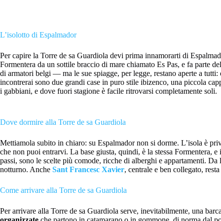
L’isolotto di Espalmador
Per capire la Torre de sa Guardiola devi prima innamorarti di Espalmador, 
Formentera da un sottile braccio di mare chiamato Es Pas, e fa parte de
di armatori belgi — ma le sue spiagge, per legge, restano aperte a tutti:
incontrerai sono due grandi case in puro stile ibizenco, una piccola capp
i gabbiani, e dove fuori stagione è facile ritrovarsi completamente soli.
Dove dormire alla Torre de sa Guardiola
Mettiamola subito in chiaro: su Espalmador non si dorme. L’isola è privata
che non puoi entrarvi. La base giusta, quindi, è la stessa Formentera, e i
passi, sono le scelte più comode, ricche di alberghi e appartamenti. Da lì
notturno. Anche
Sant Francesc Xavier
, centrale e ben collegato, resta
Come arrivare alla Torre de sa Guardiola
Per arrivare alla Torre de sa Guardiola serve, inevitabilmente, una bar
organizzate
che partono in catamarano o in gommone, di norma dal porto