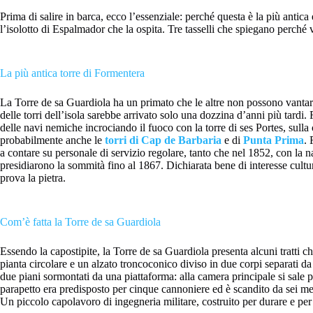
Prima di salire in barca, ecco l’essenziale: perché questa è la più antica 
l’isolotto di Espalmador che la ospita. Tre tasselli che spiegano perché
La più antica torre di Formentera
La Torre de sa Guardiola ha un primato che le altre non possono vantare:
delle torri dell’isola sarebbe arrivato solo una dozzina d’anni più tardi
delle navi nemiche incrociando il fuoco con la torre di ses Portes, sulla
probabilmente anche le
torri di Cap de Barbaria
e di
Punta Prima
. 
a contare su personale di servizio regolare, tanto che nel 1852, con la n
presidiarono la sommità fino al 1867. Dichiarata bene di interesse cultu
prova la pietra.
Com’è fatta la Torre de sa Guardiola
Essendo la capostipite, la Torre de sa Guardiola presenta alcuni tratti ch
pianta circolare e un alzato troncoconico diviso in due corpi separati da 
due piani sormontati da una piattaforma: alla camera principale si sale p
parapetto era predisposto per cinque cannoniere ed è scandito da sei mer
Un piccolo capolavoro di ingegneria militare, costruito per durare e per 