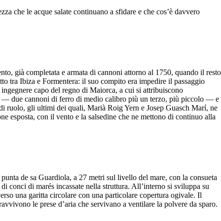
tezza che le acque salate continuano a sfidare e che cos’è davvero
nto, già completata e armata di cannoni attorno al 1750, quando il resto
etto tra Ibiza e Formentera: il suo compito era impedire il passaggio
ca ingegnere capo del regno di Maiorca, a cui si attribuiscono
bito — due cannoni di ferro di medio calibro più un terzo, più piccolo — e
i di ruolo, gli ultimi dei quali, Marià Roig Yern e Josep Guasch Marí, ne
one esposta, con il vento e la salsedine che ne mettono di continuo alla
la punta de sa Guardiola, a 27 metri sul livello del mare, con la consueta
di conci di marés incassate nella struttura. All’interno si sviluppa su
erso una garitta circolare con una particolare copertura ogivale. Il
ravvivono le prese d’aria che servivano a ventilare la polvere da sparo.