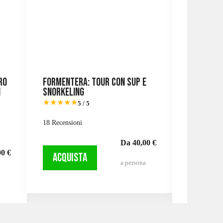
ro
Formentera: tour con SUP e
Ibiza: git
i
snorkeling
Formente
e festa 
★★★
★
★
5 / 5
★★★★★
18 Recensioni
442 Recensi
Da 40,00 €
0 €
ACQUISTA
a persona
ACQUI
a