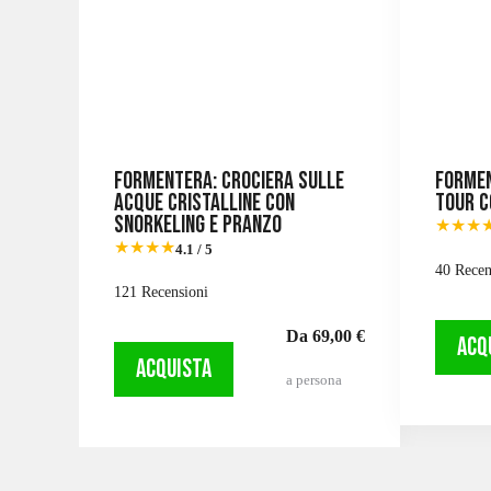
Formentera: Crociera sulle
Formen
acque cristalline con
Tour c
snorkeling e pranzo
★★★
★★★★
4.1 / 5
40 Recen
121 Recensioni
Da 69,00 €
ACQ
ACQUISTA
a persona