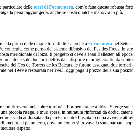
e particolare delle
torri di Formentera
, com’è fatta questa robusta for
 valga la pena raggiungerla, anche se costa qualche manovra in più.
 è la prima delle cinque torri di difesa erette a
Formentera
nel Settece
. Fu concepita come perno del sistema difensivo del Pas des Freus, lo str
 costa meridionale di Ibiza. Il progetto si deve a Joan Ballester, all’epo
Fu una delle sole due torri dell’isola a disporre di artiglieria fin da su
ascita del Cos de Torrers de les Balears, le furono assegnati due torrier
rale nel 1949 e restaurata nel 1993, oggi paga il prezzo della sua posizi
e non ritroverai nelle altre torri né a Formentera né a Ibiza. Si erge sul
una piccola risega, e muri spessi in muratura rinforzati da dodici catene 
er una scala addossata alla parete, mentre l’uscita in cima avviene attrav
li, mentre al piano terra, dove un tempo si trovava la santabarbara, sop
incutere rispetto.