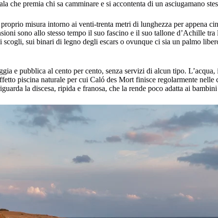
cala che premia chi sa camminare e si accontenta di un asciugamano steso
e proprio misura intorno ai venti-trenta metri di lunghezza per appena c
sioni sono allo stesso tempo il suo fascino e il suo tallone d’Achille tra
scogli, sui binari di legno degli escars o ovunque ci sia un palmo libero.
ggia e pubblica al cento per cento, senza servizi di alcun tipo. L’acqua,
ffetto piscina naturale per cui Caló des Mort finisce regolarmente nelle cl
uarda la discesa, ripida e franosa, che la rende poco adatta ai bambini p