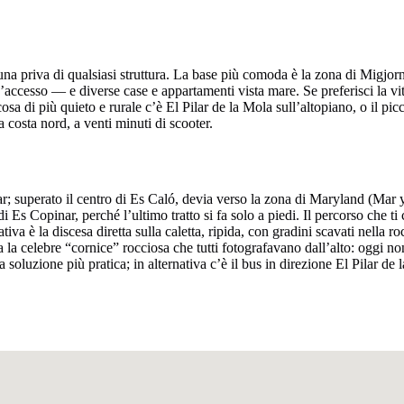
una priva di qualsiasi struttura. La base più comoda è la zona di Migjorn
’accesso — e diverse case e appartamenti vista mare. Se preferisci la vita
cosa di più quieto e rurale c’è El Pilar de la Mola sull’altopiano, o il p
 costa nord, a venti minuti di scooter.
 superato il centro di Es Caló, devia verso la zona di Maryland (Mar y L
i Es Copinar, perché l’ultimo tratto si fa solo a piedi. Il percorso che t
rnativa è la discesa diretta sulla caletta, ripida, con gradini scavati nel
 la celebre “cornice” rocciosa che tutti fotografavano dall’alto: oggi non
 soluzione più pratica; in alternativa c’è il bus in direzione El Pilar de l