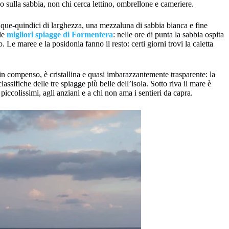
 sulla sabbia, non chi cerca lettino, ombrellone e cameriere.
inque-quindici di larghezza, una mezzaluna di sabbia bianca e fine
 le
migliori spiagge di Formentera
: nelle ore di punta la sabbia ospita
 Le maree e la posidonia fanno il resto: certi giorni trovi la caletta
 in compenso, è cristallina e quasi imbarazzantemente trasparente: la
assifiche delle tre spiagge più belle dell’isola. Sotto riva il mare è
iccolissimi, agli anziani e a chi non ama i sentieri da capra.