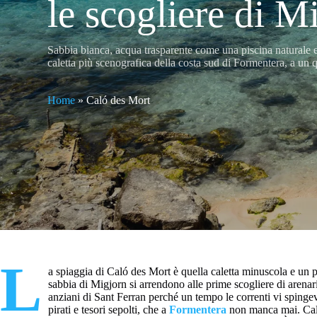
le scogliere di M
Sabbia bianca, acqua trasparente come una piscina naturale e
caletta più scenografica della costa sud di Formentera, a un 
Home
»
Caló des Mort
L
a spiaggia di Caló des Mort è quella caletta minuscola e un po
sabbia di Migjorn si arrendono alle prime scogliere di arenari
anziani di Sant Ferran perché un tempo le correnti vi sping
pirati e tesori sepolti, che a
Formentera
non manca mai. Caló 