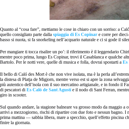
Quanto al “cosa fare”, mettiamo le cose in chiaro con un sorriso: a Caló
quello consigliato parte dalla
spiaggia di Es Copinar
e corre per dieci-
basso si nuota, si fa snorkeling nell’acquario naturale e ci si gode il sile
Per mangiare ti tocca risalire un po’: il riferimento è il leggendario Chir
mentre poco prima, lungo Es Copinar, trovi il Casablanca e qualche altr
Bartolo. Per le notti vere, quelle di musica e folla, dovrai spostarti a
Es 
Il bello di Caló des Mort è che non vive isolata, ma è la perla all’estremo
la distesa di Platja de Migjorn, mentre verso est si apre la zona selvagg
più autentico dell’isola con il suo mercatino artigianale, e in fondo il F
di pescatori di
Es Caló de Sant Agustí
e il nodo di Sant Ferran, mentr
giro in scooter.
Sul quando andare, la stagione balneare va grosso modo da maggio a ottobr
arrivi a mezzogiorno, rischi di ripartire con due foto e nessun bagno. I 
prima mattina — sabbia libera, mare a specchio, quell’effetto piscina ch
finire la giornata.