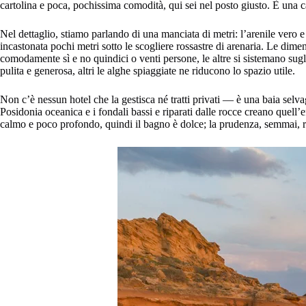
cartolina e poca, pochissima comodità, qui sei nel posto giusto. È una 
Nel dettaglio, stiamo parlando di una manciata di metri: l’arenile vero 
incastonata pochi metri sotto le scogliere rossastre di arenaria. Le dimen
comodamente sì e no quindici o venti persone, le altre si sistemano sugli 
pulita e generosa, altri le alghe spiaggiate ne riducono lo spazio utile.
Non c’è nessun hotel che la gestisca né tratti privati — è una baia selva
Posidonia oceanica e i fondali bassi e riparati dalle rocce creano quell’e
calmo e poco profondo, quindi il bagno è dolce; la prudenza, semmai, rig