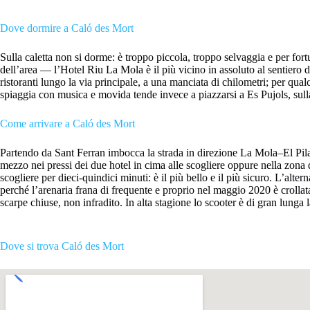
Dove dormire a Caló des Mort
Sulla caletta non si dorme: è troppo piccola, troppo selvaggia e per fort
dell’area — l’Hotel Riu La Mola è il più vicino in assoluto al sentiero d
ristoranti lungo la via principale, a una manciata di chilometri; per qual
spiaggia con musica e movida tende invece a piazzarsi a Es Pujols, sulla
Come arrivare a Caló des Mort
Partendo da Sant Ferran imbocca la strada in direzione La Mola–El Pilar;
mezzo nei pressi dei due hotel in cima alle scogliere oppure nella zona d
scogliere per dieci-quindici minuti: è il più bello e il più sicuro. L’alte
perché l’arenaria frana di frequente e proprio nel maggio 2020 è crollata
scarpe chiuse, non infradito. In alta stagione lo scooter è di gran lunga la
Dove si trova Caló des Mort