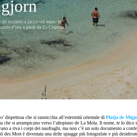
igjorn
 un sentiero a picco sul mare: la
quarto d’ora a piedi da Es Copinar.
’ dispettosa che si rannicchia all’estremità orientale di
Platja de Migj
a che si arrampicano verso l’altopiano de La Mola. Il nome, te lo dico su
evano a riva i corpi dei naufraghi, ma non c’è un solo documento a conf
des Mort è diventata una delle spiagge più fotografate e più desiderate d