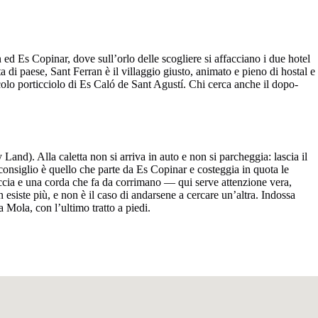
 ed Es Copinar, dove sull’orlo delle scogliere si affacciano i due hotel
 di paese, Sant Ferran è il villaggio giusto, animato e pieno di hostal e
iccolo porticciolo di Es Caló de Sant Agustí. Chi cerca anche il dopo-
and). Alla caletta non si arriva in auto e non si parcheggia: lascia il
i consiglio è quello che parte da Es Copinar e costeggia in quota le
la roccia e una corda che fa da corrimano — qui serve attenzione vera,
 esiste più, e non è il caso di andarsene a cercare un’altra. Indossa
a Mola, con l’ultimo tratto a piedi.