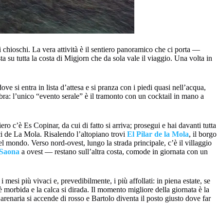
 chioschi. La vera attività è il sentiero panoramico che ci porta —
ta su tutta la costa di Migjorn che da sola vale il viaggio. Una volta in
ve si entra in lista d’attesa e si pranza con i piedi quasi nell’acqua,
ra: l’unico “evento serale” è il tramonto con un cocktail in mano a
ero c’è Es Copinar, da cui di fatto si arriva; prosegui e hai davanti tutta
i de La Mola. Risalendo l’altopiano trovi
El Pilar de la Mola
, il borgo
del mondo. Verso nord-ovest, lungo la strada principale, c’è il villaggio
 Saona
a ovest — restano sull’altra costa, comode in giornata con un
esi più vivaci e, prevedibilmente, i più affollati: in piena estate, se
è morbida e la calca si dirada. Il momento migliore della giornata è la
arenaria si accende di rosso e Bartolo diventa il posto giusto dove far