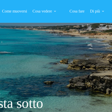
Come muoversi
Cosa vedere
Cosa fare
Di più
a
ta sotto