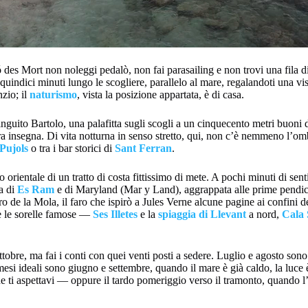
 des Mort non noleggi pedalò, non fai parasailing e non trovi una fila di
quindici minuti lungo le scogliere, parallelo al mare, regalandoti una vis
nzio; il
naturismo
, vista la posizione appartata, è di casa.
inguito Bartolo, una palafitta sugli scogli a un cinquecento metri buoni do
a insegna. Di vita notturna in senso stretto, qui, non c’è nemmeno l’omb
Pujols
o tra i bar storici di
Sant Ferran
.
 orientale di un tratto di costa fittissimo di mete. A pochi minuti di senti
ia di
Es Ram
e di Maryland (Mar y Land), aggrappata alle prime pendic
aro de la Mola, il faro che ispirò a Jules Verne alcune pagine ai confini 
e le sorelle famose —
Ses Illetes
e la
spiaggia di Llevant
a nord,
Cala
e, ma fai i conti con quei venti posti a sedere. Luglio e agosto sono i m
mesi ideali sono giugno e settembre, quando il mare è già caldo, la luce 
e ti aspettavi — oppure il tardo pomeriggio verso il tramonto, quando l’