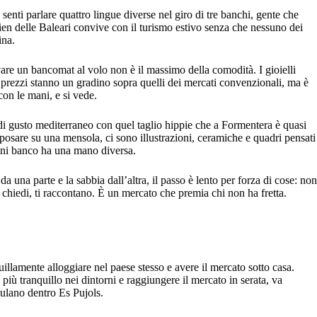
 senti parlare quattro lingue diverse nel giro di tre banchi, gente che
mien delle Baleari convive con il turismo estivo senza che nessuno dei
ina.
ovare un bancomat al volo non è il massimo della comodità. I gioielli
i prezzi stanno un gradino sopra quelli dei mercati convenzionali, ma è
con le mani, e si vede.
ste di gusto mediterraneo con quel taglio hippie che a Formentera è quasi
 posare su una mensola, ci sono illustrazioni, ceramiche e quadri pensati
 ogni banco ha una mano diversa.
una parte e la sabbia dall’altra, il passo è lento per forza di cose: non
i, chiedi, ti raccontano. È un mercato che premia chi non ha fretta.
quillamente alloggiare nel paese stesso e avere il mercato sotto casa.
più tranquillo nei dintorni e raggiungere il mercato in serata, va
mulano dentro Es Pujols.