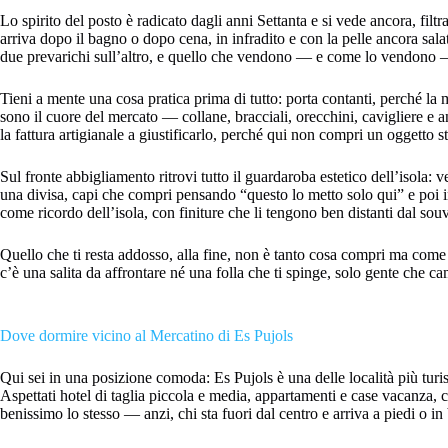
Lo spirito del posto è radicato dagli anni Settanta e si vede ancora, filt
arriva dopo il bagno o dopo cena, in infradito e con la pelle ancora sala
due prevarichi sull’altro, e quello che vendono — e come lo vendono —
Tieni a mente una cosa pratica prima di tutto: porta contanti, perché la
sono il cuore del mercato — collane, bracciali, orecchini, cavigliere e 
la fattura artigianale a giustificarlo, perché qui non compri un oggetto
Sul fronte abbigliamento ritrovi tutto il guardaroba estetico dell’isola: 
una divisa, capi che compri pensando “questo lo metto solo qui” e poi in
come ricordo dell’isola, con finiture che li tengono ben distanti dal sou
Quello che ti resta addosso, alla fine, non è tanto cosa compri ma come c
c’è una salita da affrontare né una folla che ti spinge, solo gente che ca
Dove dormire vicino al Mercatino di Es Pujols
Qui sei in una posizione comoda: Es Pujols è una delle località più turi
Aspettati hotel di taglia piccola e media, appartamenti e case vacanza, co
benissimo lo stesso — anzi, chi sta fuori dal centro e arriva a piedi o i