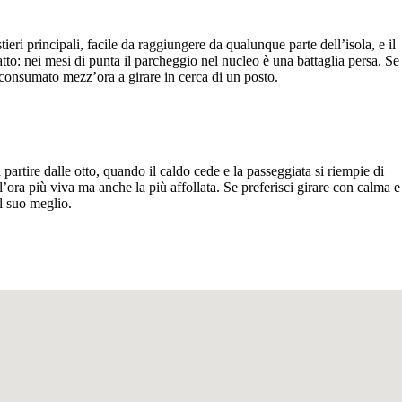
ieri principali, facile da raggiungere da qualunque parte dell’isola, e il
atto: nei mesi di punta il parcheggio nel nucleo è una battaglia persa. Se
er consumato mezz’ora a girare in cerca di un posto.
artire dalle otto, quando il caldo cede e la passeggiata si riempie di
l’ora più viva ma anche la più affollata. Se preferisci girare con calma e
al suo meglio.