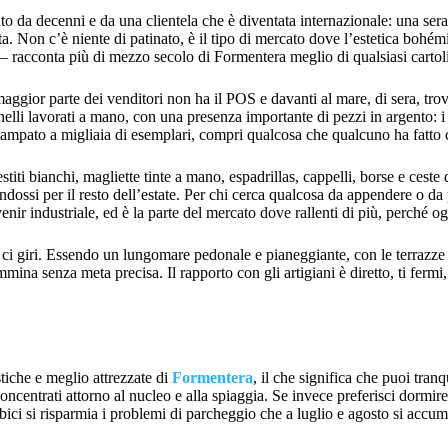
rato da decenni e da una clientela che è diventata internazionale: una sera
ta. Non c’è niente di patinato, è il tipo di mercato dove l’estetica bohé
 racconta più di mezzo secolo di Formentera meglio di qualsiasi cartol
 maggior parte dei venditori non ha il POS e davanti al mare, di sera, tr
anelli lavorati a mano, con una presenza importante di pezzi in argento: 
 stampato a migliaia di esemplari, compri qualcosa che qualcuno ha fatto 
vestiti bianchi, magliette tinte a mano, espadrillas, cappelli, borse e ce
dossi per il resto dell’estate. Per chi cerca qualcosa da appendere o da
venir industriale, ed è la parte del mercato dove rallenti di più, perché
i giri. Essendo un lungomare pedonale e pianeggiante, con le terrazze da 
mmina senza meta precisa. Il rapporto con gli artigiani è diretto, ti ferm
stiche e meglio attrezzate di
Formentera
, il che significa che puoi tran
ncentrati attorno al nucleo e alla spiaggia. Se invece preferisci dormire 
n bici si risparmia i problemi di parcheggio che a luglio e agosto si accu