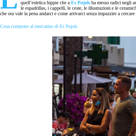
quell’estetica hippie che a
Es Pujols
ha messo radici negli ann
le espadrillas, i cappelli, le ceste, le illustrazioni e le cer
che ora vale la pena andarci e come arrivarci senza impazzire a cercare
Cosa comprare al mercatino di Es Pujols