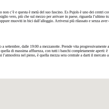
o non c’è e questa è metà del suo fascino. Es Pujols è uno dei centri cost
siglio vero, più che sul mezzo per arrivare in paese, riguarda l’ultimo tr
i, oppure muoviti in bici dall’alloggio. Arriverai più rilassato e senza av
o a settembre, dalle 19:00 a mezzanotte. Prende vita progressivamente a p
è quella di massima affluenza, con tutti i banchi completamente aperti: è 
hi l’atmosfera nel pieno, è quella mezza sera centrale a darti il mercato 