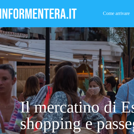
Salta
al
contenuto
Come arrivare
Il mercatino di E
shopping e passe