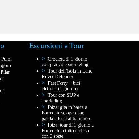
io
Escursioni e Tour
 Pujol
Crociera di 1 giorno
con pranzo e snorkeling
igjorn
Tour dell’isola in Land
 Pilar
Rover Defender
nt
Fast Ferry + bici
elettrica (1 giorno)
nt
Tour con SUP e
snorkeling
a
Ibiza: gita in barca a
Formentera, open bar,
paella e festa al tramonto
Ibiza: tour di 1 giorno a
Formentera tutto incluso
con 3 soste