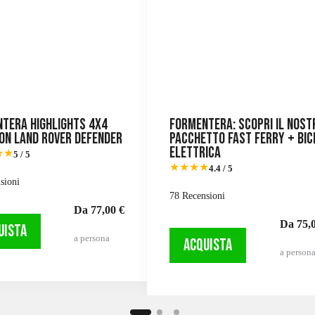
tera Highlights 4X4
Formentera: scopri il nost
on Land Rover Defender
pacchetto fast ferry + bic
elettrica
★★
5 / 5
★★★★
4.4 / 5
sioni
78 Recensioni
Da 77,00 €
Da 75,0
UISTA
a persona
ACQUISTA
a person