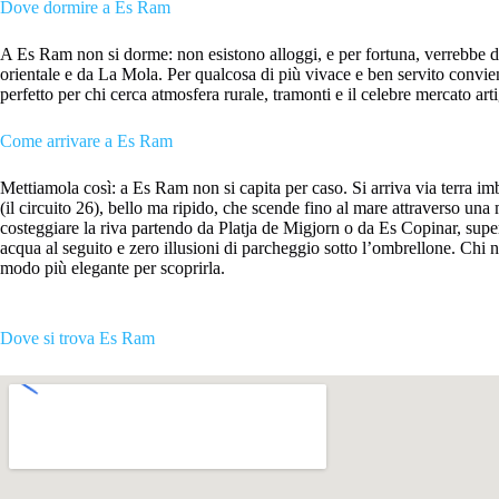
Dove dormire a Es Ram
A Es Ram non si dorme: non esistono alloggi, e per fortuna, verrebbe da 
orientale e da La Mola. Per qualcosa di più vivace e ben servito convie
perfetto per chi cerca atmosfera rurale, tramonti e il celebre mercato ar
Come arrivare a Es Ram
Mettiamola così: a Es Ram non si capita per caso. Si arriva via terra i
(il circuito 26), bello ma ripido, che scende fino al mare attraverso una
costeggiare la riva partendo da Platja de Migjorn o da Es Copinar, super
acqua al seguito e zero illusioni di parcheggio sotto l’ombrellone. Chi 
modo più elegante per scoprirla.
Dove si trova Es Ram