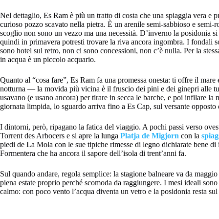
Nel dettaglio, Es Ram è più un tratto di costa che una spiaggia vera e pr
curioso pozzo scavato nella pietra. È un arenile semi-sabbioso e semi-roc
scoglio non sono un vezzo ma una necessità. D’inverno la posidonia si
quindi in primavera potresti trovare la riva ancora ingombra. I fondali s
sono hotel sul retro, non ci sono concessioni, non c’è nulla. Per la ste
in acqua è un piccolo acquario.
Quanto al “cosa fare”, Es Ram fa una promessa onesta: ti offre il mare e 
notturna — la movida più vicina è il fruscio dei pini e dei ginepri alle
usavano (e usano ancora) per tirare in secca le barche, e poi infilare la
giornata limpida, lo sguardo arriva fino a Es Cap, sul versante opposto de
I dintorni, però, ripagano la fatica del viaggio. A pochi passi verso oves
Torrent des Arbocers e si apre la lunga
Platja de Migjorn
con la
spiag
piedi de La Mola con le sue tipiche rimesse di legno dichiarate bene di i
Formentera che ha ancora il sapore dell’isola di trent’anni fa.
Sul quando andare, regola semplice: la stagione balneare va da maggio
piena estate proprio perché scomoda da raggiungere. I mesi ideali sono
calmo: con poco vento l’acqua diventa un vetro e la posidonia resta sul