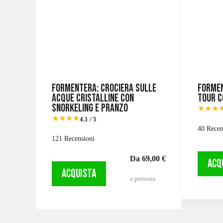
Formentera: Crociera sulle
Formen
acque cristalline con
Tour c
snorkeling e pranzo
★★★
★★★★
4.1 / 5
40 Recen
121 Recensioni
Da 69,00 €
ACQ
ACQUISTA
a persona