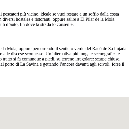
escatori più vicino, ideale se vuoi restare a un soffio dalla costa
n diversi hostales e ristoranti, oppure salire a El Pilar de la Mola,
ti d’auto, fin dove la strada lo consente.
 de la Mola, oppure percorrendo il sentiero verde del Racó de Sa Pujada
ato alle discese sconnesse. Un’alternativa più lunga e scenografica è
tratto si fa comunque a piedi, su terreno irregolare: scarpe chiuse,
 porto di La Savina e gettando l’ancora davanti agli scivoli: forse il