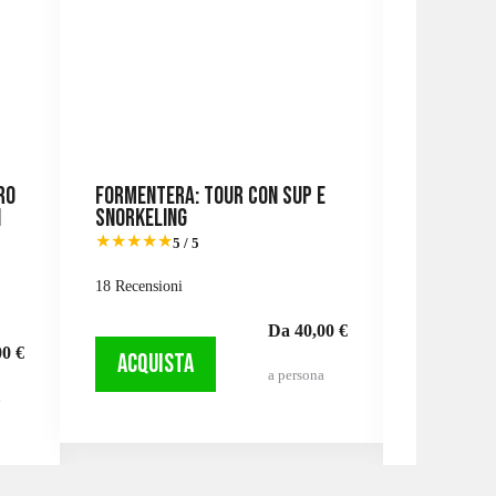
ro
Formentera: tour con SUP e
Ibiza: git
i
snorkeling
Formente
e festa 
★★★
★
★
5 / 5
★★★★★
18 Recensioni
442 Recensi
Da 40,00 €
0 €
ACQUISTA
a persona
ACQUI
a