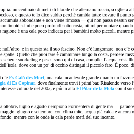
opria: un centinaio di metri di litorale che alternano roccia, scogliera a
cioso, e questo te lo dico subito perché cambia tutto: trovare il punto gi
 accumula abbondante e non viene rimossa — qui non passa nessun servi
ono limpidissimi e poco profondi sotto costa, ottimi per nuotare quando i
ssa ragione è una cala poco indicata per i bambini molto piccoli, mentre
null’altro, e in questo sta il suo fascino. Non c’è lungomare, non c’è ce
 tue spalle. Quello che puoi fare è camminare lungo la costa, perdere mez
 maschera: snorkeling e pesca sono qui di casa, complici l’acqua cristalli
ll’isola, dove con un po’ di occhio distingui il piccolo faro. È poco, dir
t c’è
Es Caló des Mort
, una cala incantevole grande quanto un fazzolett
gia di Es Copinar
, dove finalmente trovi i primi bar. Risalendo verso l
nteresse culturale nel 2002, e più in alto
El Pilar de la Mola
con il suo
 a ottobre, luglio e agosto riempiono Formentera di gente ma — parados
 maggio, giugno e settembre, con clima mite, acqua già calda e ancora m
 fondo, mentre con le onde la cala perde metà del suo incanto.