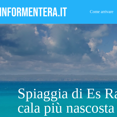
Salta
al
contenuto
Come arrivare
Spiaggia di Es R
cala più nascosta