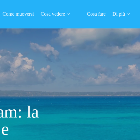
Come muoversi
Cosa vedere
Cosa fare
Di più
am: la
 e