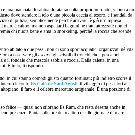
lta e una manciata di sabbia dorata raccolta proprio in fondo, vicino a un
usto dove stendere il telo è una piccola caccia al tesoro, e i sandali da
zio di pulizia, semplicemente perché arrivarci è già un’impresa —
l mare è calmo, ma non aspettarti bagnini né tratti attrezzati: non ci
 premia chi nuota bene e ama lo snorkeling, perché la roccia che scende
ntro abitato a due passi, non ci sono sport acquatici organizzati né vita
z’ora a osservare gli
escars
, gli scivoli di tronchi che i pescatori
na e il fondale che mescola sabbia e roccia. Dalla caletta, in una
ai. È tutto, ti rispondo.
o, in cui stanno comodi giusto quattro fortunati; più indietro scorre il
’interno incontri
Es Caló de Sant Agustí
, il villaggio di pescatori ai
 altopiano, il faro e il celebre mercatino artigianale. È una porzione di
so felice — quasi non sfiorano Es Ram, che resta deserta anche in
eno presenze. Punta sulle ore del mattino e sulle giornate di mare