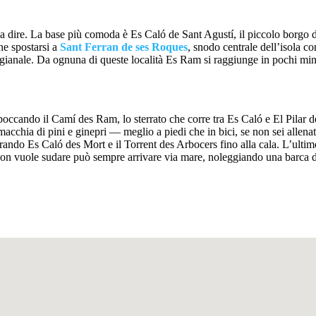
dire. La base più comoda è Es Caló de Sant Agustí, il piccolo borgo di p
ne spostarsi a
Sant Ferran de ses Roques
, snodo centrale dell’isola co
tigianale. Da ognuna di queste località Es Ram si raggiunge in pochi minu
mboccando il Camí des Ram, lo sterrato che corre tra Es Caló e El Pilar
 macchia di pini e ginepri — meglio a piedi che in bici, se non sei allen
ando Es Caló des Mort e il Torrent des Arbocers fino alla cala. L’ultimo 
non vuole sudare può sempre arrivare via mare, noleggiando una barca dal