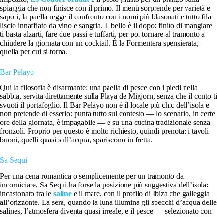
spiaggia che non finisce con il primo. Il menù sorprende per varietà e
sapori, la paella regge il confronto con i nomi più blasonati e tutto fila
liscio innaffiato da vino e sangria. Il bello è il dopo: finito di mangiare
ti basta alzarti, fare due passi e tuffarti, per poi tornare al tramonto a
chiudere la giornata con un cocktail. È la Formentera spensierata,
quella per cui si torna.
Bar Pelayo
Qui la filosofia è disarmante: una paella di pesce con i piedi nella
sabbia, servita direttamente sulla Playa de Migjorn, senza che il conto ti
svuoti il portafoglio. Il Bar Pelayo non è il locale più chic dell’isola e
non pretende di esserlo: punta tutto sul contesto — lo scenario, in certe
ore della giornata, è impagabile — e su una cucina tradizionale senza
fronzoli. Proprio per questo è molto richiesto, quindi prenota: i tavoli
buoni, quelli quasi sull’acqua, spariscono in fretta.
Sa Sequi
Per una cena romantica o semplicemente per un tramonto da
incorniciare, Sa Sequi ha forse la posizione più suggestiva dell’isola:
incastonato tra le
saline
e il mare, con il profilo di Ibiza che galleggia
all’orizzonte. La sera, quando la luna illumina gli specchi d’acqua delle
salines, l’atmosfera diventa quasi irreale, e il pesce — selezionato con