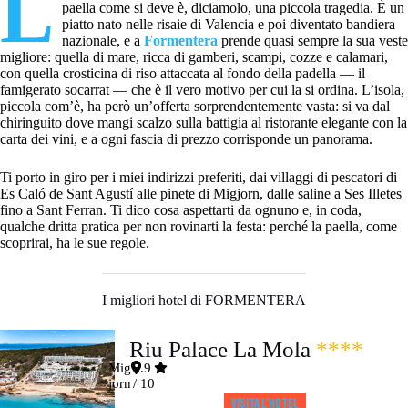
L
paella come si deve è, diciamolo, una piccola tragedia. È un
piatto nato nelle risaie di Valencia e poi diventato bandiera
nazionale, e a
Formentera
prende quasi sempre la sua veste
migliore: quella di mare, ricca di gamberi, scampi, cozze e calamari,
con quella crosticina di riso attaccata al fondo della padella — il
famigerato socarrat — che è il vero motivo per cui la si ordina. L’isola,
piccola com’è, ha però un’offerta sorprendentemente vasta: si va dal
chiringuito dove mangi scalzo sulla battigia al ristorante elegante con la
carta dei vini, e a ogni fascia di prezzo corrisponde un panorama.
Ti porto in giro per i miei indirizzi preferiti, dai villaggi di pescatori di
Es Caló de Sant Agustí alle pinete di Migjorn, dalle saline a Ses Illetes
fino a Sant Ferran. Ti dico cosa aspettarti da ognuno e, in coda,
qualche dritta pratica per non rovinarti la festa: perché la paella, come
scoprirai, ha le sue regole.
I migliori hotel di FORMENTERA
Riu Palace La Mola
****
Mig
8.9
jorn
/ 10
Visita l’HOTEL