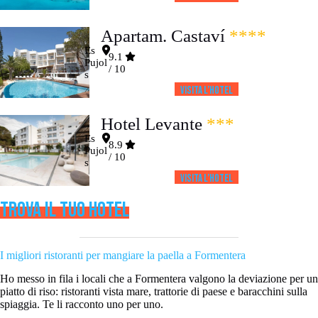
Apartam. Castaví
****
Es
9.1
Pujol
/ 10
s
Visita l’HOTEL
Hotel Levante
***
Es
8.9
Pujol
/ 10
s
Visita l’HOTEL
TROVA IL TUO HOTEL
I migliori ristoranti per mangiare la paella a Formentera
Ho messo in fila i locali che a Formentera valgono la deviazione per un
piatto di riso: ristoranti vista mare, trattorie di paese e baracchini sulla
spiaggia. Te li racconto uno per uno.