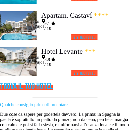
Apartam. Castaví
****
Es
9.1
Pujol
/ 10
s
Visita l’HOTEL
Hotel Levante
***
Es
8.9
Pujol
/ 10
s
Visita l’HOTEL
TROVA IL TUO HOTEL
Qualche consiglio prima di prenotare
Due cose da sapere per godertela davvero. La prima: in Spagna la
paella è soprattutto un piatto da pranzo, non da cena, perché si mangia
con calma e poi si fa la siesta, e uniformarsi all’usanza locale è il modo
migliore per viverla bene. La seconda: quasi ovunque la paella si