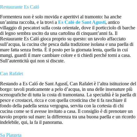
Restaurante Es Caló
Formentera non è solo movida e aperitivi al tramonto: ha anche
un’anima raccolta, e la trovi a
Es Caló de Sant Agustí
, antico
villaggio di pescatori sulla costa orientale, dove il porticciolo di barche
di legno sembra uscito da una cartolina di cinquant’anni fa. Il
Restaurante Es Caló gioca proprio su questo: un tavolo affacciato
sull’acqua, la cucina che pesca dalla tradizione isolana e una paella di
mare fatta senza fretta. È il posto per la giornata lenta, quella in cui
mangi, guardi il mare cambiare colore e ti chiedi perché torni a casa.
Sull’autenticità qui non si discute.
Can Rafalet
Restando a Es Caló de Sant Agustí, Can Rafalet è l’altra istituzione del
borgo: tavoli praticamente a pelo d’acqua, in una delle insenature più
scenografiche di tutta la costa di tramontana. La specialità è la paella di
pesce e crostacei, ricca e con quella crosticina che ti fa raschiare il
fondo della padella senza vergogna, servita con la cortesia di chi
cucina come se ti avesse invitato a casa. Il consiglio è di prenotare un
tavolo proprio sul mare: la differenza tra una buona paella e un ricordo
indelebile, qui, la fa il panorama.
Sa Platgeta