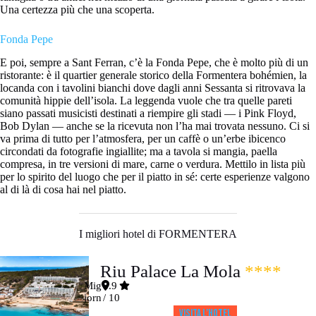
Una certezza più che una scoperta.
Fonda Pepe
E poi, sempre a Sant Ferran, c’è la Fonda Pepe, che è molto più di un
ristorante: è il quartier generale storico della Formentera bohémien, la
locanda con i tavolini bianchi dove dagli anni Sessanta si ritrovava la
comunità hippie dell’isola. La leggenda vuole che tra quelle pareti
siano passati musicisti destinati a riempire gli stadi — i Pink Floyd,
Bob Dylan — anche se la ricevuta non l’ha mai trovata nessuno. Ci si
va prima di tutto per l’atmosfera, per un caffè o un’erbe ibicenco
circondati da fotografie ingiallite; ma a tavola si mangia, paella
compresa, in tre versioni di mare, carne o verdura. Mettilo in lista più
per lo spirito del luogo che per il piatto in sé: certe esperienze valgono
al di là di cosa hai nel piatto.
I migliori hotel di FORMENTERA
Riu Palace La Mola
****
Mig
8.9
jorn
/ 10
Visita l’HOTEL