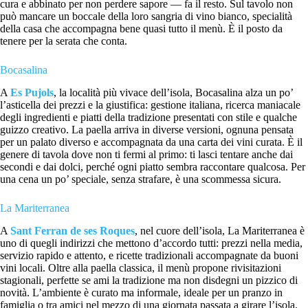
cura e abbinato per non perdere sapore — fa il resto. Sul tavolo non
può mancare un boccale della loro sangria di vino bianco, specialità
della casa che accompagna bene quasi tutto il menù. È il posto da
tenere per la serata che conta.
Bocasalina
A
Es Pujols
, la località più vivace dell’isola, Bocasalina alza un po’
l’asticella dei prezzi e la giustifica: gestione italiana, ricerca maniacale
degli ingredienti e piatti della tradizione presentati con stile e qualche
guizzo creativo. La paella arriva in diverse versioni, ognuna pensata
per un palato diverso e accompagnata da una carta dei vini curata. È il
genere di tavola dove non ti fermi al primo: ti lasci tentare anche dai
secondi e dai dolci, perché ogni piatto sembra raccontare qualcosa. Per
una cena un po’ speciale, senza strafare, è una scommessa sicura.
La Mariterranea
A
Sant Ferran de ses Roques
, nel cuore dell’isola, La Mariterranea è
uno di quegli indirizzi che mettono d’accordo tutti: prezzi nella media,
servizio rapido e attento, e ricette tradizionali accompagnate da buoni
vini locali. Oltre alla paella classica, il menù propone rivisitazioni
stagionali, perfette se ami la tradizione ma non disdegni un pizzico di
novità. L’ambiente è curato ma informale, ideale per un pranzo in
famiglia o tra amici nel mezzo di una giornata passata a girare l’isola.