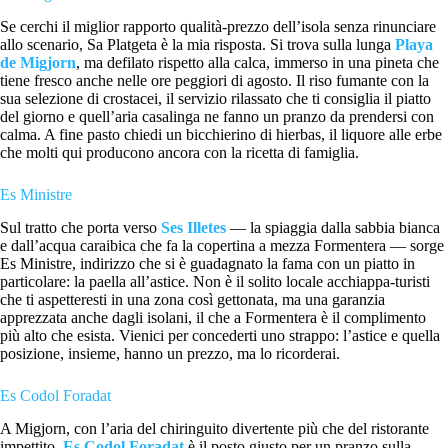
Se cerchi il miglior rapporto qualità-prezzo dell’isola senza rinunciare
allo scenario, Sa Platgeta è la mia risposta. Si trova sulla lunga
Playa
de Migjorn
, ma defilato rispetto alla calca, immerso in una pineta che
tiene fresco anche nelle ore peggiori di agosto. Il riso fumante con la
sua selezione di crostacei, il servizio rilassato che ti consiglia il piatto
del giorno e quell’aria casalinga ne fanno un pranzo da prendersi con
calma. A fine pasto chiedi un bicchierino di hierbas, il liquore alle erbe
che molti qui producono ancora con la ricetta di famiglia.
Es Ministre
Sul tratto che porta verso
Ses Illetes
— la spiaggia dalla sabbia bianca
e dall’acqua caraibica che fa la copertina a mezza Formentera — sorge
Es Ministre, indirizzo che si è guadagnato la fama con un piatto in
particolare: la paella all’astice. Non è il solito locale acchiappa-turisti
che ti aspetteresti in una zona così gettonata, ma una garanzia
apprezzata anche dagli isolani, il che a Formentera è il complimento
più alto che esista. Vienici per concederti uno strappo: l’astice e quella
posizione, insieme, hanno un prezzo, ma lo ricorderai.
Es Codol Foradat
A Migjorn, con l’aria del chiringuito divertente più che del ristorante
impettito,
Es Codol Foradat
è il posto giusto per un pranzo sulla