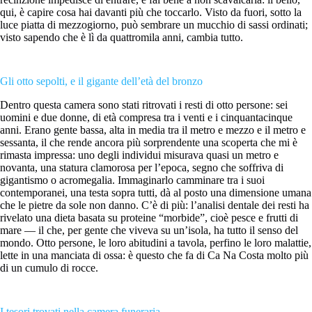
qui, è capire cosa hai davanti più che toccarlo. Visto da fuori, sotto la
luce piatta di mezzogiorno, può sembrare un mucchio di sassi ordinati;
visto sapendo che è lì da quattromila anni, cambia tutto.
Gli otto sepolti, e il gigante dell’età del bronzo
Dentro questa camera sono stati ritrovati i resti di otto persone: sei
uomini e due donne, di età compresa tra i venti e i cinquantacinque
anni. Erano gente bassa, alta in media tra il metro e mezzo e il metro e
sessanta, il che rende ancora più sorprendente una scoperta che mi è
rimasta impressa: uno degli individui misurava quasi un metro e
novanta, una statura clamorosa per l’epoca, segno che soffriva di
gigantismo o acromegalia. Immaginarlo camminare tra i suoi
contemporanei, una testa sopra tutti, dà al posto una dimensione umana
che le pietre da sole non danno. C’è di più: l’analisi dentale dei resti ha
rivelato una dieta basata su proteine “morbide”, cioè pesce e frutti di
mare — il che, per gente che viveva su un’isola, ha tutto il senso del
mondo. Otto persone, le loro abitudini a tavola, perfino le loro malattie,
lette in una manciata di ossa: è questo che fa di Ca Na Costa molto più
di un cumulo di rocce.
I tesori trovati nella camera funeraria