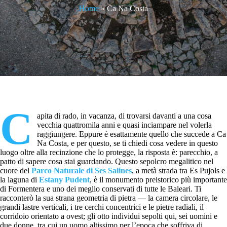
Home
»
Ca Na Costa
C
apita di rado, in vacanza, di trovarsi davanti a una cosa
vecchia quattromila anni e quasi inciampare nel volerla
raggiungere. Eppure è esattamente quello che succede a Ca
Na Costa, e per questo, se ti chiedi cosa vedere in questo
luogo oltre alla recinzione che lo protegge, la risposta è: parecchio, a
patto di sapere cosa stai guardando. Questo sepolcro megalitico nel
cuore del
Parco Naturale di Ses Salines
, a metà strada tra Es Pujols e
la laguna di
Estany Pudent
, è il monumento preistorico più importante
di Formentera e uno dei meglio conservati di tutte le Baleari. Ti
racconterò la sua strana geometria di pietra — la camera circolare, le
grandi lastre verticali, i tre cerchi concentrici e le pietre radiali, il
corridoio orientato a ovest; gli otto individui sepolti qui, sei uomini e
due donne, tra cui un uomo altissimo per l’epoca che soffriva di