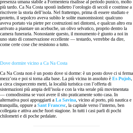
presenza umana stabile a Formentera risalisse al periodo punico, molto
più tardo. Ca Na Costa spostò indietro l’orologio di secoli e costrinse a
riscrivere la storia dell’isola. Nel frattempo, prima di essere studiato e
protetto, il sepolcro aveva subìto le solite manomissioni: qualcuno
aveva portato via pietre per costruzioni nei dintorni, e qualcun altro era
arrivato a piantare un acebuche, un olivo selvatico, proprio dentro la
camera funeraria. Nonostante questo, il monumento è giunto a noi in
uno stato di conservazione eccellente — testardo, verrebbe da dire,
come certe cose che resistono a tutto.
Dove dormire vicino a Ca Na Costa
Ca Na Costa non è un posto dove si dorme: è un posto dove ci si ferma
mezz’ora e poi si torna alla base. La più vicina in assoluto è
Es Pujols
,
a circa cinquecento metri, la località turistica con l’offerta di
sistemazioni più ampia dell’isola e con la vita serale più movimentata
— comodissima se vuoi avere il sito praticamente sotto casa. In
alternativa puoi appoggiarti a
La Savina
, vicino al porto, più nautica e
tranquilla, oppure a
Sant Francesc
, la capitale verso l’interno, ben
collegata e attiva anche fuori stagione. In tutti i casi parli di pochi
chilometri e di poche pedalate.