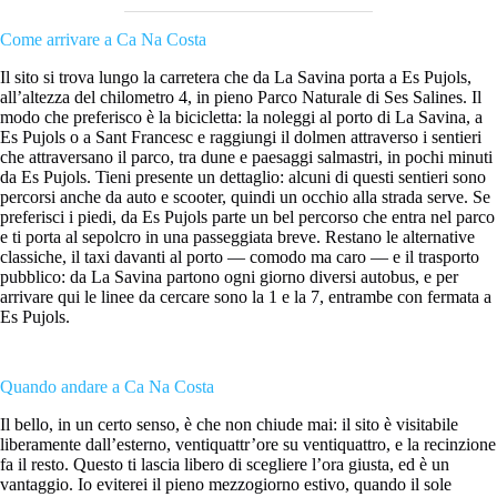
Come arrivare a Ca Na Costa
Il sito si trova lungo la carretera che da La Savina porta a Es Pujols,
all’altezza del chilometro 4, in pieno Parco Naturale di Ses Salines. Il
modo che preferisco è la bicicletta: la noleggi al porto di La Savina, a
Es Pujols o a Sant Francesc e raggiungi il dolmen attraverso i sentieri
che attraversano il parco, tra dune e paesaggi salmastri, in pochi minuti
da Es Pujols. Tieni presente un dettaglio: alcuni di questi sentieri sono
percorsi anche da auto e scooter, quindi un occhio alla strada serve. Se
preferisci i piedi, da Es Pujols parte un bel percorso che entra nel parco
e ti porta al sepolcro in una passeggiata breve. Restano le alternative
classiche, il taxi davanti al porto — comodo ma caro — e il trasporto
pubblico: da La Savina partono ogni giorno diversi autobus, e per
arrivare qui le linee da cercare sono la 1 e la 7, entrambe con fermata a
Es Pujols.
Quando andare a Ca Na Costa
Il bello, in un certo senso, è che non chiude mai: il sito è visitabile
liberamente dall’esterno, ventiquattr’ore su ventiquattro, e la recinzione
fa il resto. Questo ti lascia libero di scegliere l’ora giusta, ed è un
vantaggio. Io eviterei il pieno mezzogiorno estivo, quando il sole