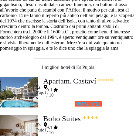
gigantismo; i tesori usciti dalla camera funeraria, dai bottoni d’osso
all’avorio che parla di scambi con l’Africa; il motivo per cui i test al
carbonio 14 ne fanno il reperto più antico dell’arcipelago; e la scoperta
del 1974 che riscrisse la storia dell’isola, con tanto di ulivo selvatico
cresciuto dentro la tomba. Costruito dai primi abitanti stabili di
Formentera tra il 2000 e il 1600 a.C., protetto come bene d’interesse
storico-archeologico dal 1994, è aperto ventiquattr’ore su ventiquattro
e si visita liberamente dall’esterno. Mezz’ora qui vale quanto un
pomeriggio in spiaggia, e te lo dice uno che la spiaggia la ama.
I migliori hotel di Es Pujols
Apartam. Castaví
****
Es
9.1
Pujol
/ 10
s
Visita l’HOTEL
Boho Suites
****
Es
9.1
Pujol
/ 10
s