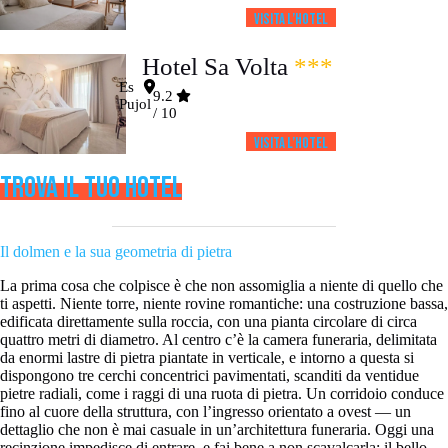
Visita l’HOTEL
Hotel Sa Volta
***
Es
9.2
Pujol
/ 10
s
Visita l’HOTEL
TROVA IL TUO HOTEL
Il dolmen e la sua geometria di pietra
La prima cosa che colpisce è che non assomiglia a niente di quello che
ti aspetti. Niente torre, niente rovine romantiche: una costruzione bassa,
edificata direttamente sulla roccia, con una pianta circolare di circa
quattro metri di diametro. Al centro c’è la camera funeraria, delimitata
da enormi lastre di pietra piantate in verticale, e intorno a questa si
dispongono tre cerchi concentrici pavimentati, scanditi da ventidue
pietre radiali, come i raggi di una ruota di pietra. Un corridoio conduce
fino al cuore della struttura, con l’ingresso orientato a ovest — un
dettaglio che non è mai casuale in un’architettura funeraria. Oggi una
recinzione impedisce di entrare, e fai bene a non scavalcarla: il bello,