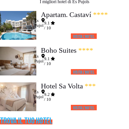
I migliori hotel di Es Pujols
Apartam. Castaví
****
Es
9.1
Pujol
/ 10
s
Visita l’HOTEL
Boho Suites
****
Es
9.1
Pujol
/ 10
s
Visita l’HOTEL
Hotel Sa Volta
***
Es
9.2
Pujol
/ 10
s
Visita l’HOTEL
TROVA IL TUO HOTEL