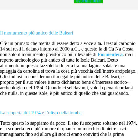
SCOPRI IL TOUR
Il monumento più antico delle Baleari
C’è un primato che merita di essere detto a voce alta. I test al carbonio
14 sui resti li datano intorno al 2000 a.C., e questo fa di Ca Na Costa
non solo il monumento preistorico più rilevante di
Formentera
, ma il
reperto archeologico più antico di tutte le Isole Baleari. Detto
altrimenti: in questo fazzoletto di terra tra una laguna salata e una
spiaggia da cartolina si trova la cosa più vecchia dell’intero arcipelago.
Gli studiosi lo considerano il megalite più antico delle Baleari, e
proprio per il suo valore è stato dichiarato bene d’interesse storico-
archeologico nel 1994. Quando ci sei davanti, vale la pena ricordarsi
che nulla, in queste isole, è più antico di quello che stai guardando.
La scoperta del 1974 e l’ulivo nella tomba
Tutto questo lo sappiamo da poco. Il sito fu scoperto soltanto nel 1974,
e la scoperta fece più rumore di quanto un mucchio di pietre lasci
immaginare: fino ad allora gli storici erano convinti che la prima